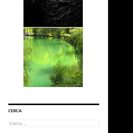
CERCA
Ricerca
per: