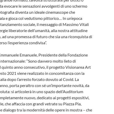
o da evocare le sensazioni avvolgenti di uno schermo
 fotografia diventa un ideale cinemascope che
cala e gioca col vedutismo pittorico… In un’epoca
tanziamento sociale, il messaggio di Massimo Vitali
nergie liberatorie dell’umanità, alla nostra attitudine
, ad una promessa di futuro che sia una riconquista di
erso l’esperienza condivisa”.
. Emmanuele Emanuele, Presidente della Fondazione
 Internazionale: “Sono davvero molto lieto di
il quinto anno consecutivo, il progetto Visionarea Art
esto 2021 viene realizzato in concomitanza con la
talia dopo l’arresto forzato dovuto al Covid. La
anno, porta peraltro con sé un’importante novità, da
luta: si articolerà in uno spazio dell’Auditorium
mpletamente nuovo, dedicato ai progetti espositivi,
e, che affaccia con grandi vetrate su Piazza Pia,
e dialogo tra la modernità delle opere in mostra – che