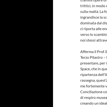
trittici, in mod
sulla realtà. La
ingrandisce la s
dominata dal dis
ci riporta alle e
verso lo scambio
noi stessi attrav
Afferma il Prof
Terzo Pilastro –
presentare, per 
Space, che in qu
ripartenza dell’I
rassegna, quest’
me fortemente vo
Conciliazione co
di respiro museal
creando un ideal