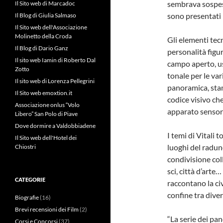
sembrava sospeso,
Il Sito web di Marcadoc
sono presentati 
Il Blog di Giulia Salmaso
Il Sito web dell'Associazione
Molinetto della Croda
Gli elementi tec
Il Blog di Dario Ganz
personalità figu
Il sito web Iamin di Roberto Dal
campo aperto, us
Zotto
tonale per le var
Il sito web di Lorenza Pellegrini
panoramica, sta
Il Sito web emoxtion.it
codice visivo ch
Associazione onlus “Volo
apparato sensor
Libero” San Polo di Piave
Dove dormire a Valdobbiadene
I temi di Vitali 
Il Sito web dell'Hotel dei
luoghi del radun
Chiostri
condivisione coll
sci, città d’arte
CATEGORIE
raccontano la ci
confine tra diver
Biografie
(16)
Brevi recensioni dei Film
(2)
“La serie dei pan
Corsi e Concorsi
(37)