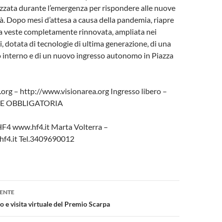
izzata durante l’emergenza per rispondere alle nuove
ttà. Dopo mesi d’attesa a causa della pandemia, riapre
na veste completamente rinnovata, ampliata nei
i, dotata di tecnologie di ultima generazione, di una
uo interno e di un nuovo ingresso autonomo in Piazza
org – http://www.visionarea.org Ingresso libero –
E OBBLIGATORIA
HF4 www.hf4.it Marta Volterra –
hf4.it Tel.3409690012
one
ENTE
 e visita virtuale del Premio Scarpa