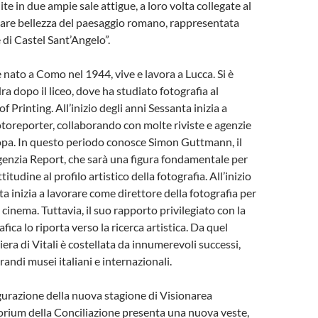
te in due ampie sale attigue, a loro volta collegate al
olare bellezza del paesaggio romano, rappresentata
 di Castel Sant’Angelo”.
 nato a Como nel 1944, vive e lavora a Lucca. Si è
ra dopo il liceo, dove ha studiato fotografia al
 Printing. All’inizio degli anni Sessanta inizia a
toreporter, collaborando con molte riviste e agenzie
uropa. In questo periodo conosce Simon Guttmann, il
genzia Report, che sarà una figura fondamentale per
titudine al profilo artistico della fotografia. All’inizio
a inizia a lavorare come direttore della fotografia per
il cinema. Tuttavia, il suo rapporto privilegiato con la
ica lo riporta verso la ricerca artistica. Da quel
era di Vitali è costellata da innumerevoli successi,
andi musei italiani e internazionali.
gurazione della nuova stagione di Visionarea
orium della Conciliazione presenta una nuova veste,