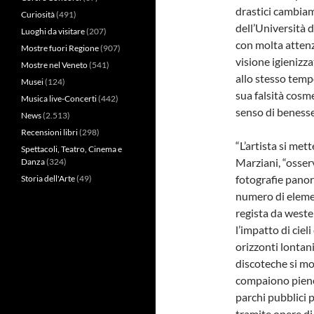
drastici cambiame
Curiosità
(491)
dell’Università 
Luoghi da visitare
(207)
con molta attenz
Mostre fuori Regione
(907)
visione igienizz
Mostre nel Veneto
(541)
allo stesso tempo
Musei
(124)
sua falsità cosmet
Musica live-Concerti
(442)
senso di benesser
News
(2.513)
Recensioni libri
(298)
“L’artista si met
Spettacoli, Teatro, Cinema e
Marziani, “osserv
Danza
(324)
fotografie panor
Storia dell'Arte
(49)
numero di eleme
regista da weste
l’impatto di cie
orizzonti lontani
discoteche si mo
compaiono piene di
parchi pubblici p
tramite opere di 