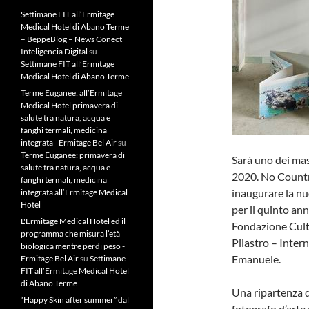
Settimane FIT all’Ermitage
Medical Hotel di Abano Terme
– BeppeBlog – News Conect
Inteligencia Digital
su
Settimane FIT all’Ermitage
Medical Hotel di Abano Terme
Terme Euganee: all’Ermitage
Medical Hotel primavera di
salute tra natura, acqua e
fanghi termali, medicina
integrata - Ermitage Bel Air
su
Terme Euganee: primavera di
Sarà uno dei mas
salute tra natura, acqua e
2020. No Country
fanghi termali, medicina
inaugurare la nu
integrata all’Ermitage Medical
Hotel
per il quinto an
L'Ermitage Medical Hotel ed il
Fondazione Cult
programma che misura l’età
Pilastro – Inter
biologica mentre perdi peso -
Emanuele.
Ermitage Bel Air
su
Settimane
FIT all’Ermitage Medical Hotel
di Abano Terme
Una ripartenza d
“Happy Skin after summer” dal
fotografo d’arte