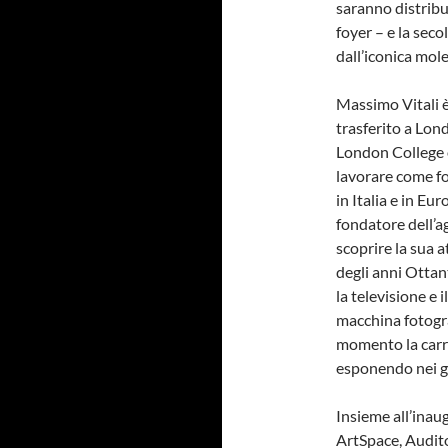
saranno distribui
foyer – e la sec
dall’iconica mole
Massimo Vitali è
trasferito a Lond
London College of
lavorare come fo
in Italia e in E
fondatore dell’a
scoprire la sua at
degli anni Ottant
la televisione e 
macchina fotograf
momento la carri
esponendo nei gr
Insieme all’inau
ArtSpace, Audit