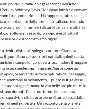
nti politici in Italia” spiega la storica dell’Arte
di Berkley Whitney Davis. “Massimo iniziò a osservare
ione i suoi connazionali. Ha rappresentato una
ata e compiacente della normalità italiana, rivelando
 le condizioni interne e i disturbi della normalità: la
ica, le allusioni sessuali, lo svago mercificato, il
e illusorio e il conformismo rigido”.
te a debita distanza” spiega il curatore Gianluca
a il quotidiano coi suoi ritmi naturali, quindi scatta
amiche a campo lungo, quasi a racchiudere il maggior
nti in una medesima immagine. Agisce come un
rn epico, osservando la forza naturale del paesaggio,
li che sembrano in movimento, il punto di fuga verso
. Le sue spiagge fermano la vita nelle ore più calde, le
strano durante l’apice notturno, le piste da sci
 sportivi, le città d’arte piene di turisti accaldati, i
ieni di gente divertita. Un racconto dentro la vita
grande formato, talvolta strutturate per dittici o