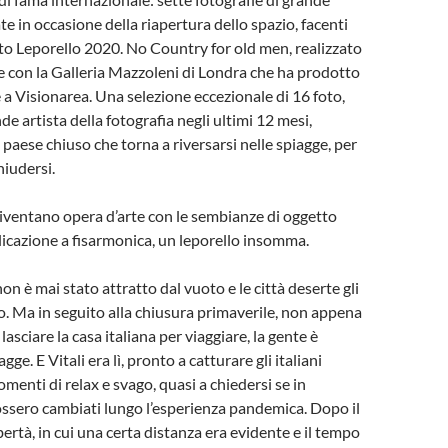
e in occasione della riapertura dello spazio, facenti
to Leporello 2020. No Country for old men, realizzato
e con la Galleria Mazzoleni di Londra che ha prodotto
 a Visionarea. Una selezione eccezionale di 16 foto,
de artista della fotografia negli ultimi 12 mesi,
 paese chiuso che torna a riversarsi nelle spiagge, per
hiudersi.
diventano opera d’arte con le sembianze di oggetto
licazione a fisarmonica, un leporello insomma.
n è mai stato attratto dal vuoto e le città deserte gli
. Ma in seguito alla chiusura primaverile, non appena
 lasciare la casa italiana per viaggiare, la gente è
gge. E Vitali era lì, pronto a catturare gli italiani
menti di relax e svago, quasi a chiedersi se in
ssero cambiati lungo l’esperienza pandemica. Dopo il
ertà, in cui una certa distanza era evidente e il tempo