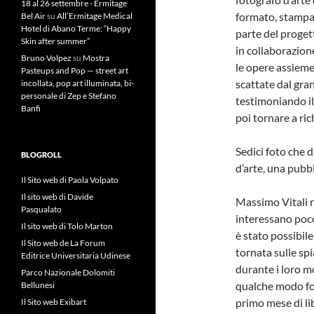
18 al 26 settembre - Ermitage
formato, stampat
Bel Air
su
All’Ermitage Medical
Hotel di Abano Terme: “Happy
parte del proget
Skin after summer”
in collaborazion
Bruno Volpez
su
Mostra
le opere assieme
Pasteups and Pop — street art
scattate dal gran
incollata, pop art illuminata, bi-
personale di Zep e Stefano
testimoniando il
Banfi
poi tornare a ric
Sedici foto che 
BLOGROLL
d’arte, una pubb
Il Sito web di Paola Volpato
Il sito web di Davide
Massimo Vitali no
Pasqualato
interessano poco
Il sito web di Tolo Marton
è stato possibile
Il Sito web de La Forum
tornata sulle spia
Editrice Universitaria Udinese
durante i loro mo
Parco Nazionale Dolomiti
qualche modo fo
Bellunesi
primo mese di lib
Il Sito web Exibart