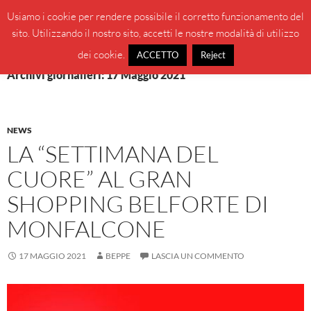
Vai
Cerca
BeppeBlog
Usiamo i cookie per rendere possibile il corretto funzionamento del
al
sito. Utilizzando il nostro sito, accetti le nostre modalità di utilizzo
MENU
contenuto
PRINCI
dei cookie.
ACCETTO
Reject
Archivi giornalieri: 17 Maggio 2021
NEWS
LA “SETTIMANA DEL
CUORE” AL GRAN
SHOPPING BELFORTE DI
MONFALCONE
17 MAGGIO 2021
BEPPE
LASCIA UN COMMENTO