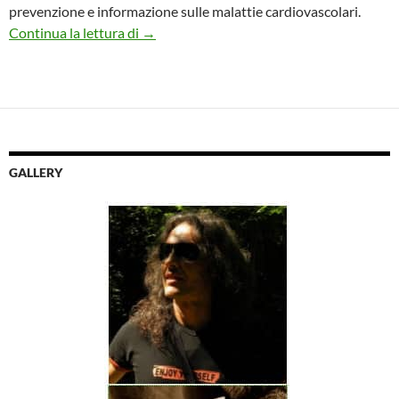
prevenzione e informazione sulle malattie cardiovascolari.
La “Settimana del cuore” al Gran Shopping
Continua la lettura di
→
GALLERY