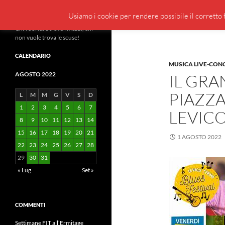
Cerca
BeppeBlog
Usiamo i cookie per rendere possibile il corretto f
Vai
Chi vuol fare trova i mezzi, chi
non vuole trova le scuse!
al
contenuto
CALENDARIO
MUSICA LIVE-CON
AGOSTO 2022
IL GRA
PIAZZA
L
M
M
G
V
S
D
1
2
3
4
5
6
7
LEVICO
8
9
10
11
12
13
14
15
16
17
18
19
20
21
1 AGOSTO 2022
22
23
24
25
26
27
28
29
30
31
« Lug
Set »
COMMENTI
Settimane FIT all’Ermitage