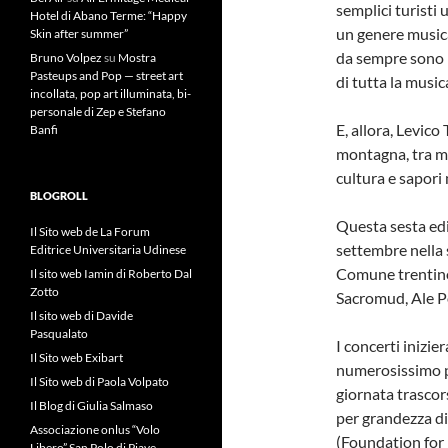
semplici turisti
Hotel di Abano Terme: “Happy
un genere musica
Skin after summer”
da sempre sono l
Bruno Volpez
su
Mostra
Pasteups and Pop — street art
di tutta la musi
incollata, pop art illuminata, bi-
personale di Zep e Stefano
E, allora, Levico
Banfi
montagna, tra mag
cultura e sapori 
BLOGROLL
Questa sesta ediz
Il Sito web de La Forum
settembre nella 
Editrice Universitaria Udinese
Comune trentino,
Il sito web Iamin di Roberto Dal
Zotto
Sacromud, Ale P
Il sito web di Davide
Pasqualato
I concerti inizi
Il Sito web Exibart
numerosissimo p
Il Sito web di Paola Volpato
giornata trascorsa
Il Blog di Giulia Salmaso
per grandezza di
Associazione onlus “Volo
(Foundation for 
Libero” San Polo di Piave