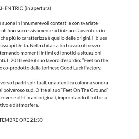
EN TRIO (in apertura)
suona in innumerevoli contesti e con svariate
ali fino successivamente ad iniziare l’avventura in
s che più lo caratterizza è quello delle origini, il blues
issippi Delta. Nella chitarra ha trovato il mezzo
lternando momenti intimi ed ipnotici a situazioni
nti. Il 2018 vede il suo lavoro d’esordio: “Feet on the
e co-prodotto dalla torinese Good Luck Factory.
verso i padri spirituali, un’autentica colonna sonora
el polveroso sud. Oltre al suo “Feet On The Ground”
over e altri brani originali, improntando il tutto sul
tivo e d’atmosfera.
TEMBRE ORE 21:30