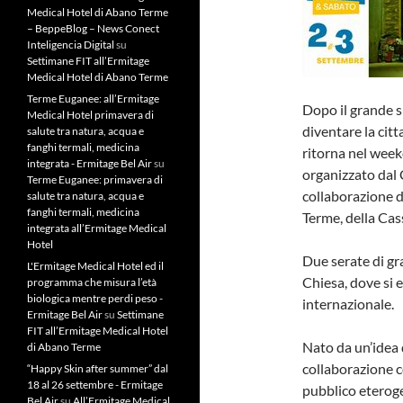
Medical Hotel di Abano Terme
– BeppeBlog – News Conect
Inteligencia Digital
su
Settimane FIT all’Ermitage
Medical Hotel di Abano Terme
Terme Euganee: all’Ermitage
Dopo il grande s
Medical Hotel primavera di
diventare la citt
salute tra natura, acqua e
fanghi termali, medicina
ritorna nel week
integrata - Ermitage Bel Air
su
organizzato dal 
Terme Euganee: primavera di
collaborazione d
salute tra natura, acqua e
fanghi termali, medicina
Terme, della Cas
integrata all’Ermitage Medical
Hotel
Due serate di gr
L'Ermitage Medical Hotel ed il
Chiesa, dove si 
programma che misura l’età
biologica mentre perdi peso -
internazionale.
Ermitage Bel Air
su
Settimane
FIT all’Ermitage Medical Hotel
Nato da un’idea 
di Abano Terme
collaborazione c
“Happy Skin after summer” dal
18 al 26 settembre - Ermitage
pubblico eterog
Bel Air
su
All’Ermitage Medical