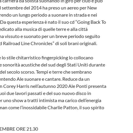
a carriera da solista suonando in giro per club e pub
el settembre del 2014 ha preso un aereo per New
rendo un lungo periodo a suonare in strada e nei
à. Da questa esperienza è nato il suo cd “Going Back To
cato alla musica di quelle terre e alla città
 ha vissuto e suonato per un breve periodo seguito
 Railroad Line Chronicles” di soli brani originali.
lo stile chitarristico fingerpicking lo collocano
e sonorità acustiche del sud degli Stati Uniti durante
0 del secolo scorso. Tempi e terre che sembrano
sentendo Ale suonare e cantare. Reduce da un
on Corey Harris nell’autunno 2020 Ale Ponti presenta
suoi due lavori passati e del suo nuovo disco in
r uno show a tratti intimista ma carico dell’energia
man come l’inossidabile Charlie Patton, il suo spirito
EMBRE ORE 21.30