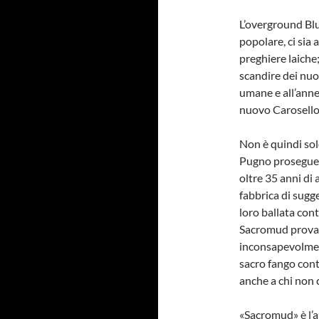
L’overground Bl
popolare, ci sia
preghiere laiche;
scandire dei nuo
umane e all’anner
nuovo Carosello
Non è quindi sol
Pugno proseguen
oltre 35 anni di 
fabbrica di sugge
loro ballata con
Sacromud prova a
inconsapevolment
sacro fango cont
anche a chi non c
«Sacromud» è l’