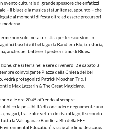
 un evento culturale di grande spessore che enfatizzi
le – il blues e la musica statunitense, appunto – che
egate ai momenti di festa oltre ad essere precursori
ca moderna.
 Terme non solo meta turistica per le escursioni in
nifici boschi e il bel lago da Bandiera Blu, tra storia,
ma, anche, per battere il piede a ritmo di Blues.
ione, che si terrà nelle sere di venerdì 2 e sabato 3
sempre coinvolgente Piazza della Chiesa del bel
 vedrà protagonisti Patrick Moschen Trio, i
onti e Max Lazzarin & The Great Magicians.
eranno alle ore 20.45 offrendo al sempre
ubblico la possibilità di concludere degnamente una
, magari, tra le alte vette o in riva al lago, il secondo
 tutta la Valsugana e Bandiera Blu della FEE
Environmental Education), grazie alle limpide acque,