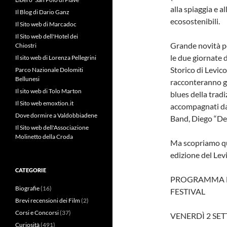
alla spiaggia e a
Il Blog di Dario Ganz
ecosostenibili.
Il Sito web di Marcadoc
Il Sito web dell'Hotel dei
Grande novità pe
Chiostri
le due giornate d
Il sito web di Lorenza Pellegrini
Storico di Levico
Parco Nazionale Dolomiti
Bellunesi
racconteranno gr
Il sito web di Tolo Marton
blues della trad
Il Sito web emoxtion.it
accompagnati da
Dove dormire a Valdobbiadene
Band, Diego “De
Il Sito web dell'Associazione
Molinetto della Croda
Ma scopriamo qua
edizione del Lev
CATEGORIE
PROGRAMMA E
Biografie
(16)
FESTIVAL
Brevi recensioni dei Film
(2)
Corsi e Concorsi
(37)
VENERDÌ 2 SET
Curiosità
(491)