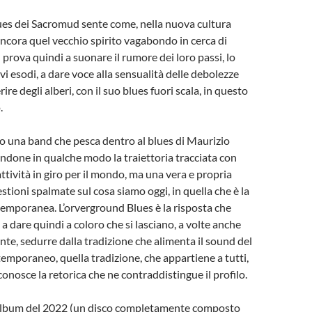
ues dei Sacromud sente come, nella nuova cultura
 ancora quel vecchio spirito vagabondo in cerca di
 prova quindi a suonare il rumore dei loro passi, lo
vi esodi, a dare voce alla sensualità delle debolezze
ire degli alberi, con il suo blues fuori scala, in questo
.
o una band che pesca dentro al blues di Maurizio
done in qualche modo la traiettoria tracciata con
attività in giro per il mondo, ma una vera e propria
stioni spalmate sul cosa siamo oggi, in quella che è la
temporanea. L’orverground Blues è la risposta che
 dare quindi a coloro che si lasciano, a volte anche
e, sedurre dalla tradizione che alimenta il sound del
emporaneo, quella tradizione, che appartiene a tutti,
onosce la retorica che ne contraddistingue il profilo.
album del 2022 (un disco completamente composto