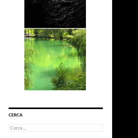
CERCA
Ricerca
per: