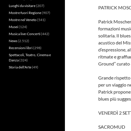
Luoghi da visitare
(207)
PATRICK MOSCH
Mostre fuori Regione
(907)
Mostre nel Veneto
(541)
Patrick Moschen 
Musei
(124)
formazioni music
Musica live-Concerti
(442)
solitaria. Il blue
News
(2.512)
acustico del Miss
Recensioni libri
(298)
d’espressione, a
Spettacoli, Teatro, Cinema e
ritmate e graffia
Danza
(324)
Ground” curato 
Storia dell'Arte
(49)
Grande rispetto 
per un viaggio n
Patrick propone c
blues più sugges
VENERDÌ 2 SET
SACROMUD