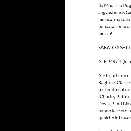
da Maurizio Pug
suggestione). Ci
musica, ma tutti
pensata come un 
mezza!
SABATO 3 SETT
ALE PONTI (in a
Ale Ponti è un c
Ragtime. Classe 
partendo dal roc
(Charley Patton,
Davis, Blind Blake
hanno lasciato un
qualche introvabi