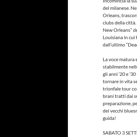
Incomincia la su
del milanese. N
Orleans, trascor
clubs della citt
New Orleans” dedi
Louisiana in cui
dall’ultimo “Dead
La voce matura e 
stabilmente nell
gli anni ’20 e ’3
tornare in vita 
trionfale tour c
brani tratti dai 
preparazione, pe
dei vecchi blues
guida!
SABATO 3 SETT