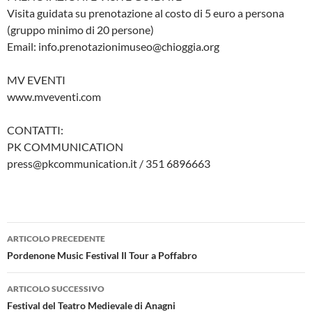
Visita guidata su prenotazione al costo di 5 euro a persona
(gruppo minimo di 20 persone)
Email: info.prenotazionimuseo@chioggia.org
MV EVENTI
www.mveventi.com
CONTATTI:
PK COMMUNICATION
press@pkcommunication.it / 351 6896663
Navigazione
ARTICOLO PRECEDENTE
articolo
Pordenone Music Festival Il Tour a Poffabro
ARTICOLO SUCCESSIVO
Festival del Teatro Medievale di Anagni