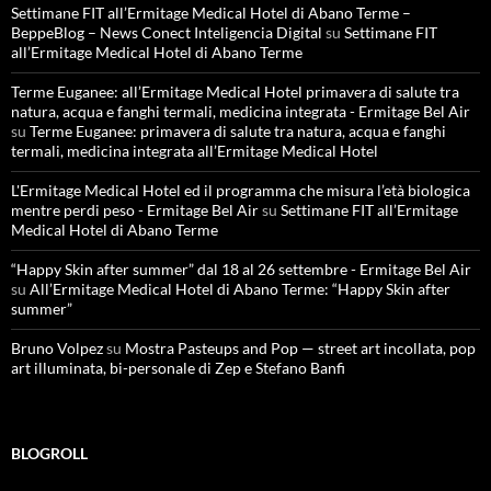
Settimane FIT all’Ermitage Medical Hotel di Abano Terme –
BeppeBlog – News Conect Inteligencia Digital
su
Settimane FIT
all’Ermitage Medical Hotel di Abano Terme
Terme Euganee: all’Ermitage Medical Hotel primavera di salute tra
natura, acqua e fanghi termali, medicina integrata - Ermitage Bel Air
su
Terme Euganee: primavera di salute tra natura, acqua e fanghi
termali, medicina integrata all’Ermitage Medical Hotel
L'Ermitage Medical Hotel ed il programma che misura l’età biologica
mentre perdi peso - Ermitage Bel Air
su
Settimane FIT all’Ermitage
Medical Hotel di Abano Terme
“Happy Skin after summer” dal 18 al 26 settembre - Ermitage Bel Air
su
All’Ermitage Medical Hotel di Abano Terme: “Happy Skin after
summer”
Bruno Volpez
su
Mostra Pasteups and Pop — street art incollata, pop
art illuminata, bi-personale di Zep e Stefano Banfi
BLOGROLL