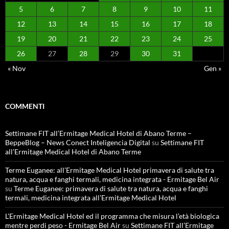
5
6
7
8
9
10
11
12
13
14
15
16
17
18
19
20
21
22
23
24
25
26
27
28
29
30
31
« Nov
Gen »
COMMENTI
Settimane FIT all’Ermitage Medical Hotel di Abano Terme –
BeppeBlog – News Conect Inteligencia Digital
su
Settimane FIT
all’Ermitage Medical Hotel di Abano Terme
Terme Euganee: all’Ermitage Medical Hotel primavera di salute tra
natura, acqua e fanghi termali, medicina integrata - Ermitage Bel Air
su
Terme Euganee: primavera di salute tra natura, acqua e fanghi
termali, medicina integrata all’Ermitage Medical Hotel
L'Ermitage Medical Hotel ed il programma che misura l’età biologica
mentre perdi peso - Ermitage Bel Air
su
Settimane FIT all’Ermitage