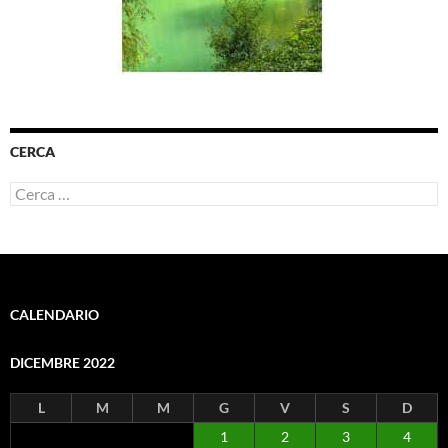
CERCA
Ricerca
per:
CALENDARIO
DICEMBRE 2022
L
M
M
G
V
S
D
1
2
3
4