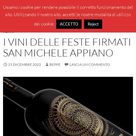
Vai
Cerca
BeppeBlog
Usiamo i cookie per rendere possibile il corretto funzionamento del
al
sito. Utilizzando il nostro sito, accetti le nostre modalità di utilizzo
MENU
contenuto
PRINCI
dei cookie.
ACCETTO
Reject
NEWS
I VINI DELLE FESTE FIRMATI
SAN MICHELE APPIANO
21 DICEMBRE 2022
BEPPE
LASCIA UN COMMENTO