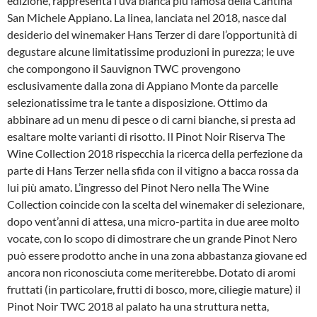
edizione, rappresenta l’uva bianca più famosa della Cantina
San Michele Appiano. La linea, lanciata nel 2018, nasce dal
desiderio del winemaker Hans Terzer di dare l’opportunità di
degustare alcune limitatissime produzioni in purezza; le uve
che compongono il Sauvignon TWC provengono
esclusivamente dalla zona di Appiano Monte da parcelle
selezionatissime tra le tante a disposizione. Ottimo da
abbinare ad un menu di pesce o di carni bianche, si presta ad
esaltare molte varianti di risotto. Il Pinot Noir Riserva The
Wine Collection 2018 rispecchia la ricerca della perfezione da
parte di Hans Terzer nella sfida con il vitigno a bacca rossa da
lui più amato. L’ingresso del Pinot Nero nella The Wine
Collection coincide con la scelta del winemaker di selezionare,
dopo vent’anni di attesa, una micro-partita in due aree molto
vocate, con lo scopo di dimostrare che un grande Pinot Nero
può essere prodotto anche in una zona abbastanza giovane ed
ancora non riconosciuta come meriterebbe. Dotato di aromi
fruttati (in particolare, frutti di bosco, more, ciliegie mature) il
Pinot Noir TWC 2018 al palato ha una struttura netta,