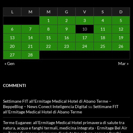
L
M
M
G
V
S
D
1
2
3
4
5
6
7
8
9
10
11
12
13
14
15
16
17
18
19
20
21
22
23
24
25
26
27
28
« Gen
Mar »
COMMENTI
Settimane FIT all’Ermitage Medical Hotel di Abano Terme –
BeppeBlog – News Conect Inteligencia Digital
su
Settimane FIT
all’Ermitage Medical Hotel di Abano Terme
Terme Euganee: all’Ermitage Medical Hotel primavera di salute tra
natura, acqua e fanghi termali, medicina integrata - Ermitage Bel Air