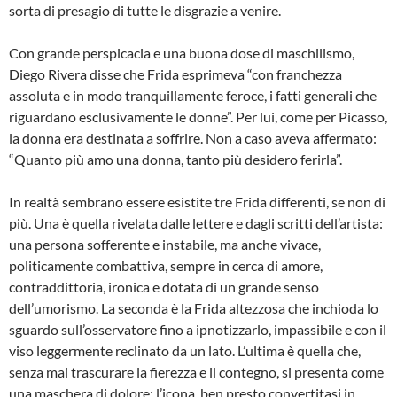
sorta di presagio di tutte le disgrazie a venire.
Con grande perspicacia e una buona dose di maschilismo,
Diego Rivera disse che Frida esprimeva “con franchezza
assoluta e in modo tranquillamente feroce, i fatti generali che
riguardano esclusivamente le donne”. Per lui, come per Picasso,
la donna era destinata a soffrire. Non a caso aveva affermato:
“Quanto più amo una donna, tanto più desidero ferirla”.
In realtà sembrano essere esistite tre Frida differenti, se non di
più. Una è quella rivelata dalle lettere e dagli scritti dell’artista:
una persona sofferente e instabile, ma anche vivace,
politicamente combattiva, sempre in cerca di amore,
contraddittoria, ironica e dotata di un grande senso
dell’umorismo. La seconda è la Frida altezzosa che inchioda lo
sguardo sull’osservatore fino a ipnotizzarlo, impassibile e con il
viso leggermente reclinato da un lato. L’ultima è quella che,
senza mai trascurare la fierezza e il contegno, si presenta come
una maschera di dolore; l’icona, ben presto convertitasi in