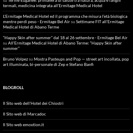
su
Terme Euganee: primavera di salute tra natura, acqua e fanghi
termali, medicina integrata all’Ermitage Medical Hotel
L'Ermitage Medical Hotel ed il programma che misura l’età biologica
mentre perdi peso - Ermitage Bel Air
su
Settimane FIT all’Ermitage
Medical Hotel di Abano Terme
“Happy Skin after summer” dal 18 al 26 settembre - Ermitage Bel Air
su
All’Ermitage Medical Hotel di Abano Terme: “Happy Skin after
summer”
Bruno Volpez
su
Mostra Pasteups and Pop — street art incollata, pop
art illuminata, bi-personale di Zep e Stefano Banfi
BLOGROLL
Il Sito web dell'Hotel dei Chiostri
Il Sito web di Marcadoc
Il Sito web emoxtion.it