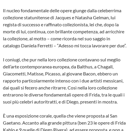
Il nucleo fondamentale delle opere giunge dalla celeberrima
collezione statunitense di Jacques e Natasha Gelman, lui
regista di successo e raffinato collezionista, lei che, dopo la
morte di lui, continua, con brillante competenza, ad arricchire
la collezione, al motto – come ricorda nel suo saggio in
catalogo Daniela Ferretti – “Adesso mi tocca lavorare per due”.
I coniugi, che pur nella loro collezione contavano sul meglio
dell’arte contemporanea europea, da Balthus, a Chagall,
Giacometti, Matisse, Picasso, al giovane Bacon, ebbero un
rapporto particolarmente intenso con i due artisti messicani,
dai quali si fecero anche ritrarre. Così nella loro collezione
entrarono le diverse fondamentali opere di Frida, tra le quali i
suoi più celebri autoritratti, e di Diego, presenti in mostra.
È una esposizione corale, quella che viene proposta al San
Gaetano. Accanto alla grande pittura (ben 23 le opere di Frida
Kahlo e 9 quelle di Diego Rivera), ad essere proposta, e non a