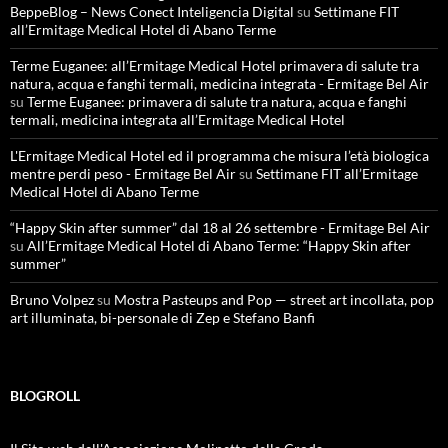
BeppeBlog – News Conect Inteligencia Digital
su
Settimane FIT
all’Ermitage Medical Hotel di Abano Terme
Terme Euganee: all’Ermitage Medical Hotel primavera di salute tra
natura, acqua e fanghi termali, medicina integrata - Ermitage Bel Air
su
Terme Euganee: primavera di salute tra natura, acqua e fanghi
termali, medicina integrata all’Ermitage Medical Hotel
L'Ermitage Medical Hotel ed il programma che misura l’età biologica
mentre perdi peso - Ermitage Bel Air
su
Settimane FIT all’Ermitage
Medical Hotel di Abano Terme
“Happy Skin after summer” dal 18 al 26 settembre - Ermitage Bel Air
su
All’Ermitage Medical Hotel di Abano Terme: “Happy Skin after
summer”
Bruno Volpez
su
Mostra Pasteups and Pop — street art incollata, pop
art illuminata, bi-personale di Zep e Stefano Banfi
BLOGROLL