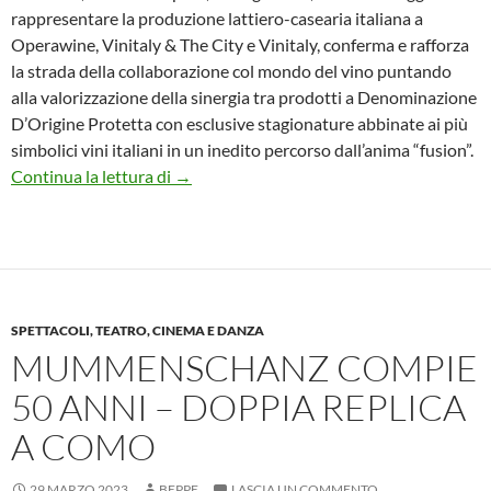
rappresentare la produzione lattiero-casearia italiana a
Operawine, Vinitaly & The City e Vinitaly, conferma e rafforza
la strada della collaborazione col mondo del vino puntando
alla valorizzazione della sinergia tra prodotti a Denominazione
D’Origine Protetta con esclusive stagionature abbinate ai più
simbolici vini italiani in un inedito percorso dall’anima “fusion”.
L’Asiago DOP ” fusion” sorprende a Vinital
Continua la lettura di
→
SPETTACOLI, TEATRO, CINEMA E DANZA
MUMMENSCHANZ COMPIE
50 ANNI – DOPPIA REPLICA
A COMO
29 MARZO 2023
BEPPE
LASCIA UN COMMENTO