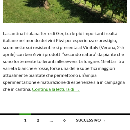
La cantina friulana Terre di Ger, tra le più importanti realtà
italiane nel mondo dei vini Piwi per esperienza e prestigio,
scommette sui resistenti e si presenta al Vinitaly (Verona, 2-5
aprile) con ben 6 vini prodotti “secondo natura” da piante che
sono fortemente tolleranti alle avversità fungine. 18 ettari tra
varietà bianche e rosse, forse una delle superfici maggiori
attualmente piantate che permettono un’ampia
sperimentazione e maturazione di esperienze sia in campagna
Dal Wine in Venice al Vinital
che in cantina.
Continua la lettura di
→
Navigazione
1
2
…
6
SUCCESSIVO →
articoli