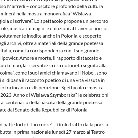
esso Maifredi – conoscitore profondo della cultura
ulminerà nella mostra monografica “Wislawa
ioia di scrivere”. Lo spettacolo propone un percorso
role, musica, immagini e emozioni attraverso poesie
solutamente inedite anche in Polonia, e scoperte
li archivi, oltre a materiali della grande poetessa
 Italia, come la corrispondenza con il suo grande
lipowicz. Amore e morte, il rapporto distaccato e
suo tempo, la riservatezza e la notorietà seguita alla
ccolma”, come i suoi amici chiamavano il Nobel, sono
ui si dipana il racconto poetico di una vita vissuta in
io fra incanto e disperazione. Spettacolo e mostra
“2023, Anno di Wislawa Szymborska”, le celebrazioni
e al centenario della nascita della grande poetessa
te dal Senato della Repubblica di Polonia.
 batte forte il tuo cuore” – titolo tratto dalla poesia
butta in prima nazionale lunedì 27 marzo al Teatro