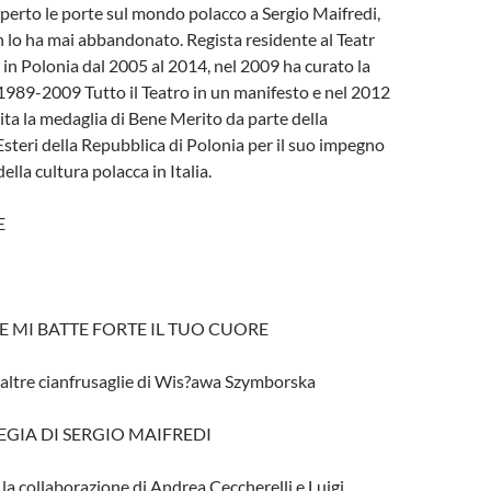
erto le porte sul mondo polacco a Sergio Maifredi,
n lo ha mai abbandonato. Regista residente al Teatr
n Polonia dal 2005 al 2014, nel 2009 ha curato la
989-2009 Tutto il Teatro in un manifesto e nel 2012
rita la medaglia di Bene Merito da parte della
Esteri della Repubblica di Polonia per il suo impegno
della cultura polacca in Italia.
E
 MI BATTE FORTE IL TUO CUORE
e altre cianfrusaglie di Wis?awa Szymborska
EGIA DI SERGIO MAIFREDI
 la collaborazione di Andrea Ceccherelli e Luigi