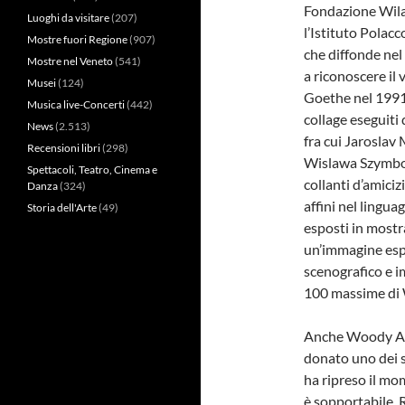
Fondazione Wila
Luoghi da visitare
(207)
l’Istituto Polac
Mostre fuori Regione
(907)
che diffonde nel
Mostre nel Veneto
(541)
a riconoscere il
Musei
(124)
Goethe nel 1991
Musica live-Concerti
(442)
collage eseguiti 
News
(2.513)
fra cui Jaroslav 
Recensioni libri
(298)
Wislawa Szymbors
Spettacoli, Teatro, Cinema e
collanti d’amiciz
Danza
(324)
affini nel lingua
Storia dell'Arte
(49)
esposti in mostr
un’immagine espl
scenografico e i
100 massime di 
Anche Woody All
donato uno dei s
ha ripreso il mom
è sopportabile. 