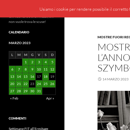
Cerca
BeppeBlog
Usiamo i cookie per rendere possibile il corretto f
Vai
Chi vuol fare trova i mezzi, chi
non vuole trova le scuse!
al
contenuto
CALENDARIO
MOSTRE FUORI RE
MARZO 2023
MOSTR
L’ANNO
L
M
M
G
V
S
D
1
2
3
4
5
SZYMBO
6
7
8
9
10
11
12
13
14
15
16
17
18
19
14 MARZO 2023
20
21
22
23
24
25
26
27
28
29
30
31
« Feb
Apr »
COMMENTI
Settimane FIT all’Ermitage