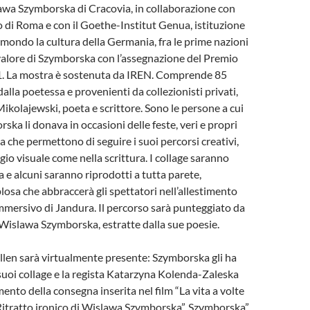
wa Szymborska di Cracovia, in collaborazione con
co di Roma e con il Goethe-Institut Genua, istituzione
 mondo la cultura della Germania, fra le prime nazioni
 valore di Szymborska con l’assegnazione del Premio
. La mostra è sostenuta da IREN. Comprende 85
dalla poetessa e provenienti da collezionisti privati,
Mikolajewski, poeta e scrittore. Sono le persone a cui
ka li donava in occasioni delle feste, veri e propri
ia che permettono di seguire i suoi percorsi creativi,
ggio visuale come nella scrittura. I collage saranno
a e alcuni saranno riprodotti a tutta parete,
osa che abbraccerà gli spettatori nell’allestimento
mmersivo di Jandura. Il percorso sarà punteggiato da
Wislawa Szymborska, estratte dalla sue poesie.
en sarà virtualmente presente: Szymborska gli ha
uoi collage e la regista Katarzyna Kolenda-Zaleska
ento della consegna inserita nel film “La vita a volte
Ritratto ironico di Wislawa Szymborska”. Szymborska”.