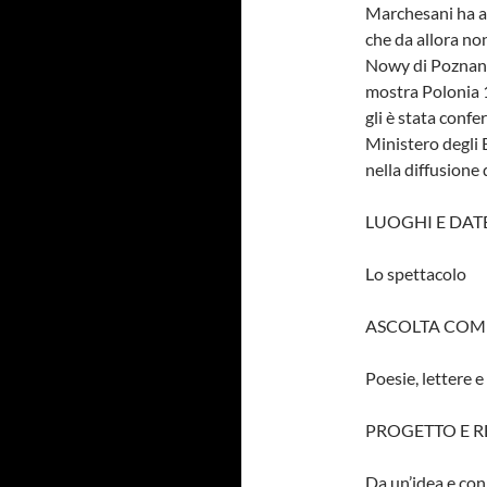
Marchesani ha ap
che da allora no
Nowy di Poznan i
mostra Polonia 1
gli è stata confe
Ministero degli 
nella diffusione 
LUOGHI E DAT
Lo spettacolo
ASCOLTA COME
Poesie, lettere 
PROGETTO E R
Da un’idea e con