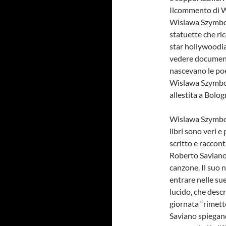
Ilcommento di Wo
Wislawa Szymbor
statuette che ric
star hollywoodian
vedere documenti,
nascevano le poes
Wislawa Szymbor
allestita a Bolo
Wislawa Szymbors
libri sono veri e 
scritto e raccon
Roberto Saviano 
canzone. Il suo n
entrare nelle sue
lucido, che descr
giornata “rimett
Saviano spiegan