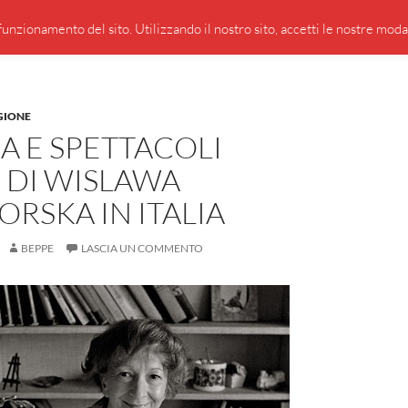
PRESENTAZIONE DI GIUSEPPE BORSOI
SEGNALAZIO
unzionamento del sito. Utilizzando il nostro sito, accetti le nostre modali
GIONE
A E SPETTACOLI
 DI WISLAWA
RSKA IN ITALIA
BEPPE
LASCIA UN COMMENTO