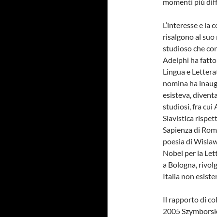
momenti più diffi
L’interesse e la 
risalgono al suo
studioso che con
Adelphi ha fatto
Lingua e Lettera
nomina ha inaug
esisteva, divent
studiosi, fra cui
Slavistica rispe
Sapienza di Roma
poesia di Wislaw
Nobel per la Le
a Bologna, rivol
Italia non esister
Il rapporto di co
2005 Szymborska 