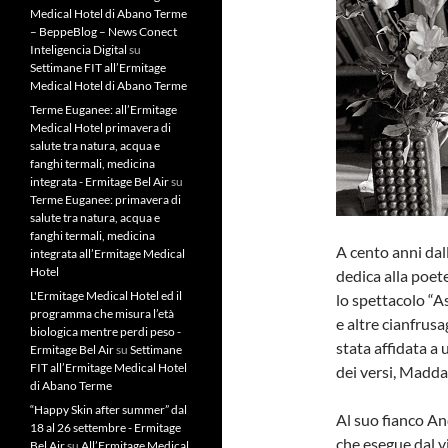
Medical Hotel di Abano Terme
– BeppeBlog – News Conect
Inteligencia Digital
su
Settimane FIT all’Ermitage
Medical Hotel di Abano Terme
Terme Euganee: all’Ermitage
Medical Hotel primavera di
salute tra natura, acqua e
fanghi termali, medicina
integrata - Ermitage Bel Air
su
Terme Euganee: primavera di
salute tra natura, acqua e
fanghi termali, medicina
A cento anni dal
integrata all’Ermitage Medical
Hotel
dedica alla poet
L'Ermitage Medical Hotel ed il
lo spettacolo “As
programma che misura l’età
e altre cianfrus
biologica mentre perdi peso -
stata affidata a 
Ermitage Bel Air
su
Settimane
FIT all’Ermitage Medical Hotel
dei versi, Madda
di Abano Terme
“Happy Skin after summer” dal
Al suo fianco An
18 al 26 settembre - Ermitage
che esegue dal v
Bel Air
su
All’Ermitage Medical