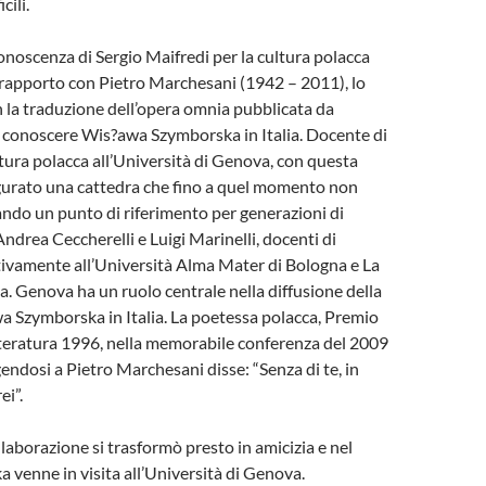
cili.
conoscenza di Sergio Maifredi per la cultura polacca
 rapporto con Pietro Marchesani (1942 – 2011), lo
 la traduzione dell’opera omnia pubblicata da
 conoscere Wis?awa Szymborska in Italia. Docente di
tura polacca all’Università di Genova, con questa
urato una cattedra che fino a quel momento non
ando un punto di riferimento per generazioni di
 Andrea Ceccherelli e Luigi Marinelli, docenti di
ttivamente all’Università Alma Mater di Bologna e La
. Genova ha un ruolo centrale nella diffusione della
a Szymborska in Italia. La poetessa polacca, Premio
tteratura 1996, nella memorabile conferenza del 2009
gendosi a Pietro Marchesani disse: “Senza di te, in
ei”.
llaborazione si trasformò presto in amicizia e nel
venne in visita all’Università di Genova.