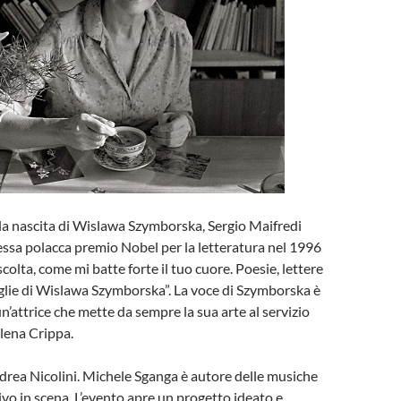
la nascita di Wislawa Szymborska, Sergio Maifredi
essa polacca premio Nobel per la letteratura nel 1996
colta, come mi batte forte il tuo cuore. Poesie, lettere
aglie di Wislawa Szymborska”. La voce di Szymborska è
un’attrice che mette da sempre la sua arte al servizio
lena Crippa.
drea Nicolini. Michele Sganga è autore delle musiche
ivo in scena. L’evento apre un progetto ideato e