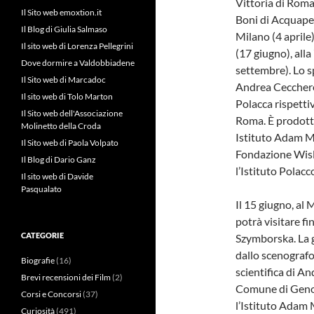
Vittoria di Roma
Il Sito web emoxtion.it
Boni di Acquapen
Il Blog di Giulia Salmaso
Milano (4 aprile)
Il sito web di Lorenza Pellegrini
(17 giugno), alla
Dove dormire a Valdobbiadene
settembre). Lo s
Il Sito web di Marcadoc
Andrea Ceccherel
Il sito web di Tolo Marton
Polacca rispetti
Il Sito web dell'Associazione
Roma. È prodott
Molinetto della Croda
Istituto Adam Mi
Il Sito web di Paola Volpato
Fondazione Wisl
Il Blog di Dario Ganz
l’Istituto Polac
Il sito web di Davide
Pasqualato
Il 15 giugno, al
potrà visitare f
CATEGORIE
Szymborska. La gi
dallo scenografo
Biografie
(16)
scientifica di An
Brevi recensioni dei Film
(2)
Comune di Genov
Corsi e Concorsi
(37)
l’Istituto Adam M
Curiosità
(491)