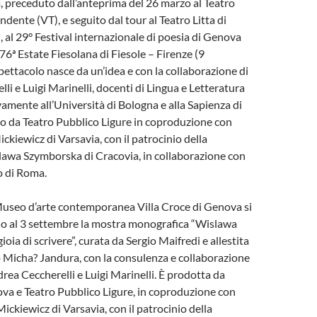
, preceduto dall’anteprima del 26 marzo al Teatro
dente (VT), e seguito dal tour al Teatro Litta di
, al 29° Festival internazionale di poesia di Genova
 76ª Estate Fiesolana di Fiesole – Firenze (9
pettacolo nasce da un’idea e con la collaborazione di
li e Luigi Marinelli, docenti di Lingua e Letteratura
vamente all’Università di Bologna e alla Sapienza di
o da Teatro Pubblico Ligure in coproduzione con
ckiewicz di Varsavia, con il patrocinio della
awa Szymborska di Cracovia, in collaborazione con
co di Roma.
 Museo d’arte contemporanea Villa Croce di Genova si
ino al 3 settembre la mostra monografica “Wislawa
oia di scrivere”, curata da Sergio Maifredi e allestita
 Micha? Jandura, con la consulenza e collaborazione
drea Ceccherelli e Luigi Marinelli. È prodotta da
a e Teatro Pubblico Ligure, in coproduzione con
ickiewicz di Varsavia, con il patrocinio della