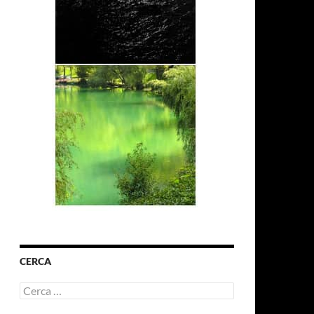
CERCA
Ricerca
per: