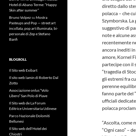
Hotel di Abano Terme: “Happy
diretto dallo st
Skin after summer”
polacca – che c
Bruno Volpez
su
Mostra
Szymborska. La g
Pasteups and Pop — street art
suggestivo di pa
incollata, pop art illuminata, bi-
personale di Zep e Stefano
note e alcune as
Banfi
recentemente neg
ancora inediti in
amore, Kornel Fi
BLOGROLL
partecipe con il 
Il Sito web Exibart
“tragedia di Sto
Il sito web Iamin di Roberto Dal
gli estremi fra c
Zotto
perenne equilibr
Associazione onlus “Volo
fanno parte del 
Libero” San Polo di Piave
ufficiali dedicat
Il Sito web de La Forum
polacca proclama
Editrice Universitaria Udinese
Parco Nazionale Dolomiti
Bellunesi
“Ascolta, come mi
Il Sito web dell'Hotel dei
“Ogni caso” – de
Chiostri