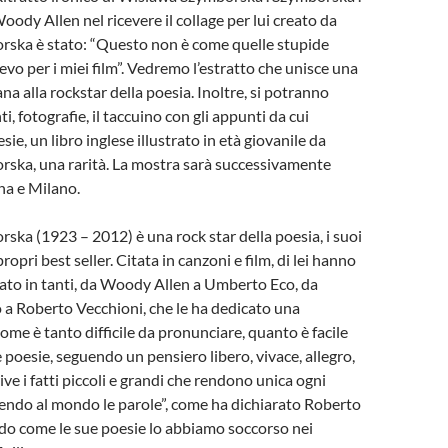
ody Allen nel ricevere il collage per lui creato da
ska è stato: “Questo non è come quelle stupide
evo per i miei film”. Vedremo l’estratto che unisce una
a alla rockstar della poesia. Inoltre, si potranno
 fotografie, il taccuino con gli appunti da cui
ie, un libro inglese illustrato in età giovanile da
ska, una rarità. La mostra sarà successivamente
gna e Milano.
ka (1923 – 2012) è una rock star della poesia, i suoi
propri best seller. Citata in canzoni e film, di lei hanno
tato in tanti, da Woody Allen a Umberto Eco, da
a Roberto Vecchioni, che le ha dedicato una
ome è tanto difficile da pronunciare, quanto è facile
 poesie, seguendo un pensiero libero, vivace, allegro,
ive i fatti piccoli e grandi che rendono unica ogni
endo al mondo le parole”, come ha dichiarato Roberto
do come le sue poesie lo abbiamo soccorso nei