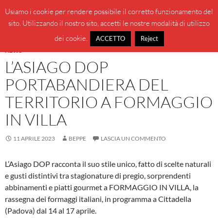
Vai
Cerca
BeppeBlog
Usiamo i cookie per rendere possibile il corretto funzionamento del
al
sito. Utilizzando il nostro sito, accetti le nostre modalità di utilizzo
MENU
contenuto
PRINCI
dei cookie.
ACCETTO
Reject
NEWS
L’ASIAGO DOP
PORTABANDIERA DEL
TERRITORIO A FORMAGGIO
IN VILLA
11 APRILE 2023
BEPPE
LASCIA UN COMMENTO
L’Asiago DOP racconta il suo stile unico, fatto di scelte naturali
e gusti distintivi tra stagionature di pregio, sorprendenti
abbinamenti e piatti gourmet a FORMAGGIO IN VILLA, la
rassegna dei formaggi italiani, in programma a Cittadella
(Padova) dal 14 al 17 aprile.