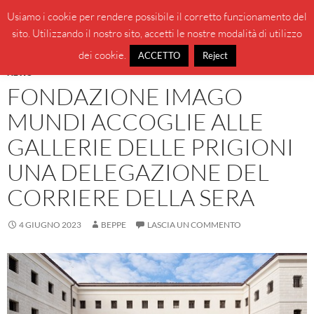
Vai
Cerca
BeppeBlog
Usiamo i cookie per rendere possibile il corretto funzionamento del
al
sito. Utilizzando il nostro sito, accetti le nostre modalità di utilizzo
MENU
contenuto
PRINCI
dei cookie.
ACCETTO
Reject
NEWS
FONDAZIONE IMAGO
MUNDI ACCOGLIE ALLE
GALLERIE DELLE PRIGIONI
UNA DELEGAZIONE DEL
CORRIERE DELLA SERA
4 GIUGNO 2023
BEPPE
LASCIA UN COMMENTO