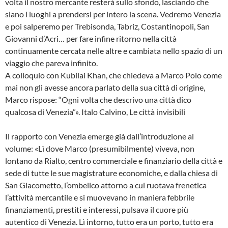
volta il nostro mercante resterà sullo sfondo, lasciando che
siano i luoghi a prendersi per intero la scena. Vedremo Venezia
e poi salperemo per Trebisonda, Tabriz, Costantinopoli, San
Giovanni d’Acri… per fare infine ritorno nella città
continuamente cercata nelle altre e cambiata nello spazio di un
viaggio che pareva infinito.
A colloquio con Kubilai Khan, che chiedeva a Marco Polo come
mai non gli avesse ancora parlato della sua città di origine,
Marco rispose: “Ogni volta che descrivo una città dico
qualcosa di Venezia”». Italo Calvino, Le città invisibili
Il rapporto con Venezia emerge già dall’introduzione al
volume: «Lì dove Marco (presumibilmente) viveva, non
lontano da Rialto, centro commerciale e finanziario della città e
sede di tutte le sue magistrature economiche, e dalla chiesa di
San Giacometto, l’ombelico attorno a cui ruotava frenetica
l’attività mercantile e si muovevano in maniera febbrile
finanziamenti, prestiti e interessi, pulsava il cuore più
autentico di Venezia. Lì intorno, tutto era un porto, tutto era