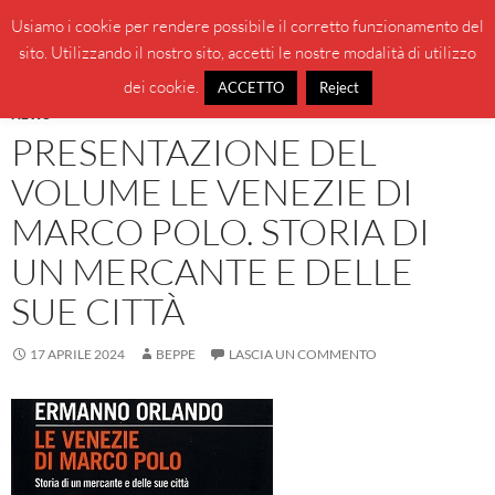
Vai
Cerca
BeppeBlog
Usiamo i cookie per rendere possibile il corretto funzionamento del
al
sito. Utilizzando il nostro sito, accetti le nostre modalità di utilizzo
MENU
contenuto
PRINCI
dei cookie.
ACCETTO
Reject
NEWS
PRESENTAZIONE DEL
VOLUME LE VENEZIE DI
MARCO POLO. STORIA DI
UN MERCANTE E DELLE
SUE CITTÀ
17 APRILE 2024
BEPPE
LASCIA UN COMMENTO