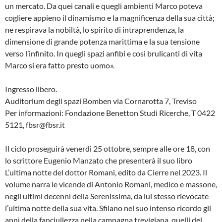
un mercato. Da quei canali e quegli ambienti Marco poteva
cogliere appieno il dinamismo e la magnificenza della sua città;
ne respirava la nobiltà, lo spirito di intraprendenza, la
dimensione di grande potenza marittima e la sua tensione
verso l’infinito. In quegli spazi anfibi e così brulicanti di vita
Marco si era fatto presto uomo».
Ingresso libero.
Auditorium degli spazi Bomben via Cornarotta 7, Treviso
Per informazioni: Fondazione Benetton Studi Ricerche, T 0422
5121, fbsr@fbsr.it
Il ciclo proseguirà venerdì 25 ottobre, sempre alle ore 18, con
lo scrittore Eugenio Manzato che presenterà il suo libro
L’ultima notte del dottor Romani, edito da Cierre nel 2023. Il
volume narra le vicende di Antonio Romani, medico e massone,
negli ultimi decenni della Serenissima, da lui stesso rievocate
l’ultima notte della sua vita. Sfilano nel suo intenso ricordo gli
anni della fanciullezza nella campagna trevigiana, quelli del