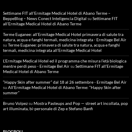
Settimane FIT all’Ermitage Medical Hotel di Abano Terme –
BeppeBlog – News Conect Inteligencia Digital
su
Settimane FIT
all’Ermitage Medical Hotel di Abano Terme
Terme Euganee: all’Ermitage Medical Hotel primavera di salute tra
natura, acqua e fanghi termali, medicina integrata - Ermitage Bel Air
su
Terme Euganee: primavera di salute tra natura, acqua e fanghi
termali, medicina integrata all’Ermitage Medical Hotel
L'Ermitage Medical Hotel ed il programma che misura l’età biologica
mentre perdi peso - Ermitage Bel Air
su
Settimane FIT all’Ermitage
Medical Hotel di Abano Terme
“Happy Skin after summer” dal 18 al 26 settembre - Ermitage Bel Air
su
All’Ermitage Medical Hotel di Abano Terme: “Happy Skin after
summer”
Bruno Volpez
su
Mostra Pasteups and Pop — street art incollata, pop
art illuminata, bi-personale di Zep e Stefano Banfi
BLOGROLL