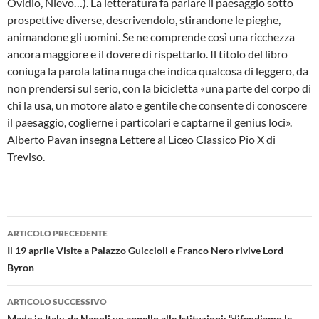
Ovidio, Nievo…). La letteratura fa parlare il paesaggio sotto
prospettive diverse, descrivendolo, stirandone le pieghe,
animandone gli uomini. Se ne comprende così una ricchezza
ancora maggiore e il dovere di rispettarlo. Il titolo del libro
coniuga la parola latina nuga che indica qualcosa di leggero, da
non prendersi sul serio, con la bicicletta «una parte del corpo di
chi la usa, un motore alato e gentile che consente di conoscere
il paesaggio, coglierne i particolari e captarne il genius loci».
Alberto Pavan insegna Lettere al Liceo Classico Pio X di
Treviso.
Navigazione
ARTICOLO PRECEDENTE
articolo
Il 19 aprile Visite a Palazzo Guiccioli e Franco Nero rivive Lord
Byron
ARTICOLO SUCCESSIVO
Made in Italy, da Napoli un appello alle Istituzioni: “difendiamo le