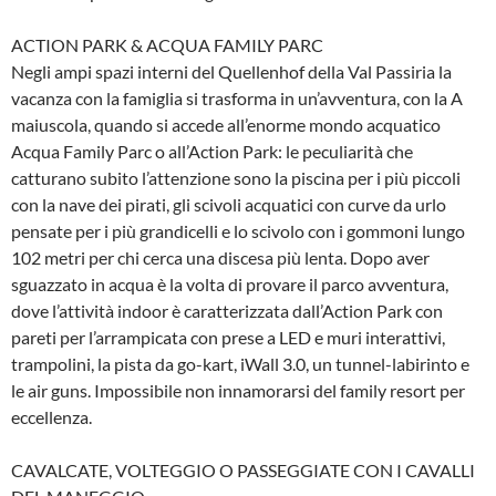
ACTION PARK & ACQUA FAMILY PARC
Negli ampi spazi interni del Quellenhof della Val Passiria la
vacanza con la famiglia si trasforma in un’avventura, con la A
maiuscola, quando si accede all’enorme mondo acquatico
Acqua Family Parc o all’Action Park: le peculiarità che
catturano subito l’attenzione sono la piscina per i più piccoli
con la nave dei pirati, gli scivoli acquatici con curve da urlo
pensate per i più grandicelli e lo scivolo con i gommoni lungo
102 metri per chi cerca una discesa più lenta. Dopo aver
sguazzato in acqua è la volta di provare il parco avventura,
dove l’attività indoor è caratterizzata dall’Action Park con
pareti per l’arrampicata con prese a LED e muri interattivi,
trampolini, la pista da go-kart, iWall 3.0, un tunnel-labirinto e
le air guns. Impossibile non innamorarsi del family resort per
eccellenza.
CAVALCATE, VOLTEGGIO O PASSEGGIATE CON I CAVALLI