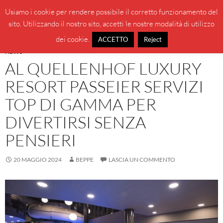
Vai
Cerca
BeppeBlog
Usiamo i cookie per rendere possibile il corretto funzionamento del
al
sito. Utilizzando il nostro sito, accetti le nostre modalità di utilizzo
MENU
contenuto
PRINCI
dei cookie.
ACCETTO
Reject
NEWS
AL QUELLENHOF LUXURY
RESORT PASSEIER SERVIZI
TOP DI GAMMA PER
DIVERTIRSI SENZA
PENSIERI
20 MAGGIO 2024
BEPPE
LASCIA UN COMMENTO