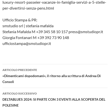
luxury-resort-passeier-vacanze-in-famiglia-servizi-a-5-stelle-
per-divertirsi-senza-pens.html
Ufficio Stampa & PR:
smstudio srl | stefania mafalda
Stefania Mafalda M +39 345 58 10 157 press@smstudiopr.it
Giorgia Fontanari M +39 392 73 90 148
ufficiostampa@smstudiopr.it
Navigazione
ARTICOLO PRECEDENTE
articolo
«Dimenticami dopodomani», il ritorno alla scrittura di Andrea Di
Consoli
ARTICOLO SUCCESSIVO
DELTABLUES 2024: SI PARTE CON 3 EVENTI ALLA SCOPERTA DEL
POLESINE