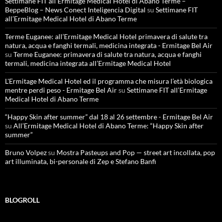
Settimane FIT all’Ermitage Medical Hotel di Abano Terme –
BeppeBlog – News Conect Inteligencia Digital
su
Settimane FIT
all’Ermitage Medical Hotel di Abano Terme
Terme Euganee: all’Ermitage Medical Hotel primavera di salute tra
natura, acqua e fanghi termali, medicina integrata - Ermitage Bel Air
su
Terme Euganee: primavera di salute tra natura, acqua e fanghi
termali, medicina integrata all’Ermitage Medical Hotel
L'Ermitage Medical Hotel ed il programma che misura l’età biologica
mentre perdi peso - Ermitage Bel Air
su
Settimane FIT all’Ermitage
Medical Hotel di Abano Terme
“Happy Skin after summer” dal 18 al 26 settembre - Ermitage Bel Air
su
All’Ermitage Medical Hotel di Abano Terme: “Happy Skin after
summer”
Bruno Volpez
su
Mostra Pasteups and Pop — street art incollata, pop
art illuminata, bi-personale di Zep e Stefano Banfi
BLOGROLL