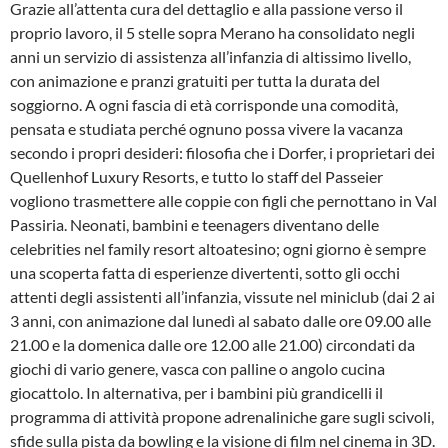
Grazie all’attenta cura del dettaglio e alla passione verso il
proprio lavoro, il 5 stelle sopra Merano ha consolidato negli
anni un servizio di assistenza all’infanzia di altissimo livello,
con animazione e pranzi gratuiti per tutta la durata del
soggiorno. A ogni fascia di età corrisponde una comodità,
pensata e studiata perché ognuno possa vivere la vacanza
secondo i propri desideri: filosofia che i Dorfer, i proprietari dei
Quellenhof Luxury Resorts, e tutto lo staff del Passeier
vogliono trasmettere alle coppie con figli che pernottano in Val
Passiria. Neonati, bambini e teenagers diventano delle
celebrities nel family resort altoatesino; ogni giorno è sempre
una scoperta fatta di esperienze divertenti, sotto gli occhi
attenti degli assistenti all’infanzia, vissute nel miniclub (dai 2 ai
3 anni, con animazione dal lunedì al sabato dalle ore 09.00 alle
21.00 e la domenica dalle ore 12.00 alle 21.00) circondati da
giochi di vario genere, vasca con palline o angolo cucina
giocattolo. In alternativa, per i bambini più grandicelli il
programma di attività propone adrenaliniche gare sugli scivoli,
sfide sulla pista da bowling e la visione di film nel cinema in 3D.