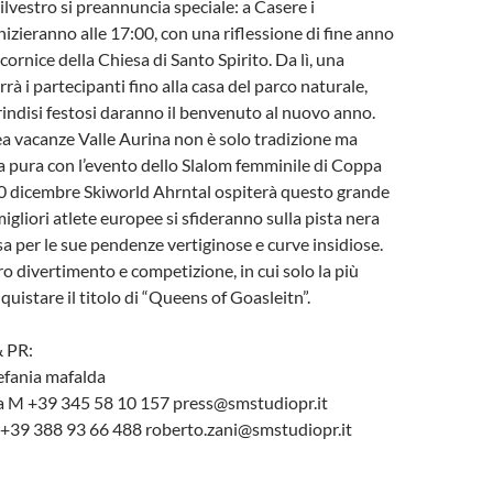
ilvestro si preannuncia speciale: a Casere i
nizieranno alle 17:00, con una riflessione di fine anno
cornice della Chiesa di Santo Spirito. Da lì, una
rà i partecipanti fino alla casa del parco naturale,
indisi festosi daranno il benvenuto al nuovo anno.
rea vacanze Valle Aurina non è solo tradizione ma
 pura con l’evento dello Slalom femminile di Coppa
20 dicembre Skiworld Ahrntal ospiterà questo grande
migliori atlete europee si sfideranno sulla pista nera
a per le sue pendenze vertiginose e curve insidiose.
ro divertimento e competizione, in cui solo la più
uistare il titolo di “Queens of Goasleitn”.
& PR:
tefania mafalda
a M +39 345 58 10 157 press@smstudiopr.it
+39 388 93 66 488 roberto.zani@smstudiopr.it