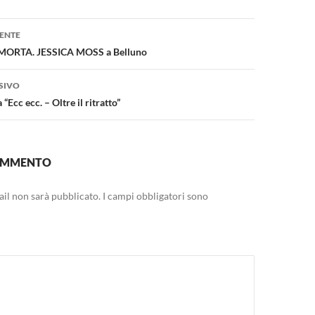
one
ENTE
ORTA. JESSICA MOSS a Belluno
SIVO
“Ecc ecc. – Oltre il ritratto”
COMMENTO
mail non sarà pubblicato.
I campi obbligatori sono