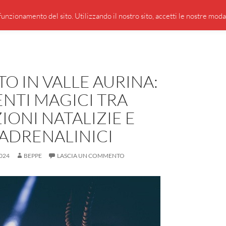
PRESENTAZIONE DI GIUSEPPE BORSOI
SEGNALAZIO
unzionamento del sito. Utilizzando il nostro sito, accetti le nostre modali
O IN VALLE AURINA:
ENTI MAGICI TRA
IONI NATALIZIE E
ADRENALINICI
024
BEPPE
LASCIA UN COMMENTO