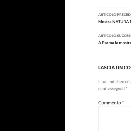
Navigazi
ARTICOLO PRECED
articolo
Mostra NATURA M
ARTICOLO SUCCES
A Parma la mostra 
LASCIA UN 
Il tuo indirizzo e
contrassegnati
*
Commento
*