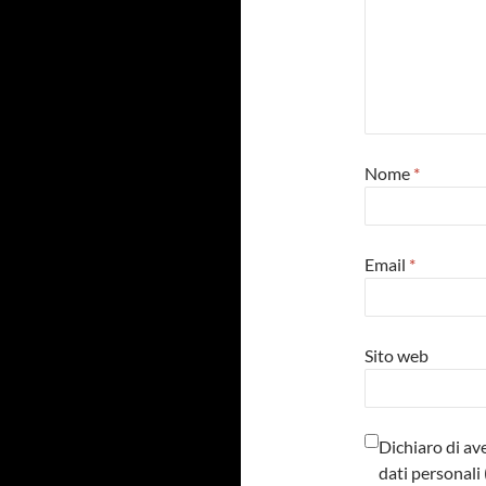
Nome
*
Email
*
Sito web
Dichiaro di av
dati personal