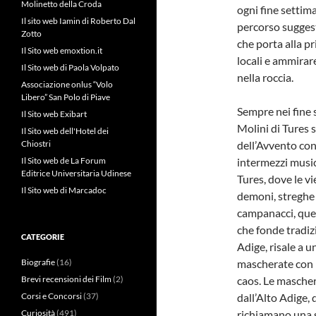
Molinetto della Croda
ogni fine settim
Il sito web Iamin di Roberto Dal
percorso suggest
Zotto
che porta alla p
Il Sito web emoxtion.it
locali e ammirare
Il Sito web di Paola Volpato
nella roccia.
Associazione onlus “Volo
Libero” San Polo di Piave
Sempre nei fine s
Il Sito web Exibart
Molini di Tures s
Il Sito web dell'Hotel dei
Chiostri
dell’Avvento con 
Il Sito web de La Forum
intermezzi music
Editrice Universitaria Udinese
Tures, dove le v
Il Sito web di Marcadoc
demoni, streghe e
campanacci, ques
che fonde tradizi
CATEGORIE
Adige, risale a 
Biografie
(16)
mascherate con pe
Brevi recensioni dei Film
(2)
caos. Le maschere
Corsi e Concorsi
(37)
dall’Alto Adige, 
Curiosità
(491)
richiamano una st