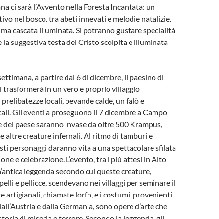
ana ci sarà l’Avvento nella Foresta Incantata: un
ivo nel bosco, tra abeti innevati e melodie natalizie,
rima cascata illuminata. Si potranno gustare specialità
 la suggestiva testa del Cristo scolpita e illuminata
ettimana, a partire dal 6 di dicembre, il paesino di
i trasformerà in un vero e proprio villaggio
prelibatezze locali, bevande calde, un falò e
ali. Gli eventi a proseguono il 7 dicembre a Campo
ie del paese saranno invase da oltre 500 Krampus,
 altre creature infernali. Al ritmo di tamburi e
ti personaggi daranno vita a una spettacolare sfilata
one e celebrazione. L’evento, tra i più attesi in Alto
un’antica leggenda secondo cui queste creature,
lli e pellicce, scendevano nei villaggi per seminare il
 artigianali, chiamate lorfn, e i costumi, provenienti
dall’Austria e dalla Germania, sono opere d’arte che
oria di miseria e terrore. Secondo la leggenda, gli