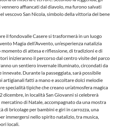
i vennero affiancati dal diavolo, ma furono salvati
del vescovo San Nicola, simbolo della vittoria del bene
bre il fondovalle Casere si trasformerà in un luogo
evento Magia dell’Avvento, un’esperienza natalizia
momento di attesa e riflessione, di tradizioni e di
atori inizieranno il percorso dal centro visite del parco
ranno un sentiero invernale illuminato, circondati da
e innevate. Durante la passeggiata, sarà possibile
 artigianali fatti a mano e ascoltare dolci melodie
tare specialità tipiche che creano un’atmosfera magica
22 dicembre, in località San Giovanni si celebrerà
n mercatino di Natale, accompagnato da una mostra
ità di bricolage per bambini e giri in carrozza, una
er immergersi nello spirito natalizio, tra musica,
ori locali.