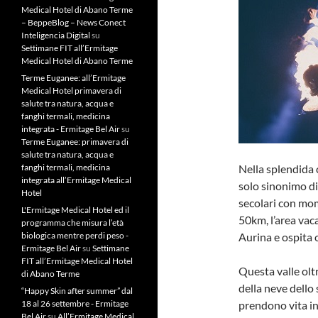
Medical Hotel di Abano Terme
– BeppeBlog – News Conect
Inteligencia Digital
su
Settimane FIT all’Ermitage
Medical Hotel di Abano Terme
Terme Euganee: all’Ermitage
Medical Hotel primavera di
salute tra natura, acqua e
fanghi termali, medicina
integrata - Ermitage Bel Air
su
Terme Euganee: primavera di
salute tra natura, acqua e
fanghi termali, medicina
Nella splendida 
integrata all’Ermitage Medical
solo sinonimo di 
Hotel
secolari con mom
L'Ermitage Medical Hotel ed il
50km, l’area vac
programma che misura l’età
biologica mentre perdi peso -
Aurina e ospita 
Ermitage Bel Air
su
Settimane
FIT all’Ermitage Medical Hotel
Questa valle olt
di Abano Terme
della neve dello 
“Happy Skin after summer” dal
18 al 26 settembre - Ermitage
prendono vita in
Bel Air
su
All’Ermitage Medical