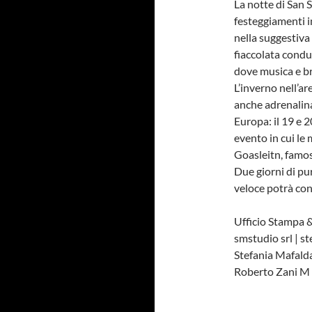
La notte di San S
festeggiamenti i
nella suggestiva 
fiaccolata condur
dove musica e br
L’inverno nell’a
anche adrenalina
Europa: il 19 e 
evento in cui le 
Goasleitn, famos
Due giorni di pu
veloce potrà conq
Ufficio Stampa 
smstudio srl | s
Stefania Mafald
Roberto Zani M 