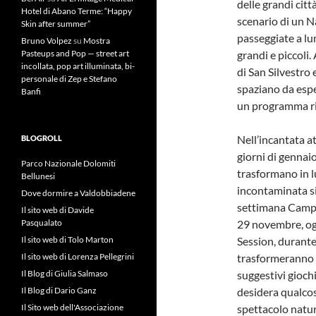
delle grandi citt
Hotel di Abano Terme: “Happy
scenario di un N
Skin after summer”
passeggiate a lu
Bruno Volpez
su
Mostra
Pasteups and Pop — street art
grandi e piccoli.
incollata, pop art illuminata, bi-
di San Silvestro
personale di Zep e Stefano
spaziano da espe
Banfi
un programma ric
Nell’incantata a
BLOGROLL
giorni di gennaio
Parco Nazionale Dolomiti
trasformano in l
Bellunesi
incontaminata si
Dove dormire a Valdobbiadene
settimana Campo 
Il sito web di Davide
Pasqualato
29 novembre, ogn
Il sito web di Tolo Marton
Session, durante
Il sito web di Lorenza Pellegrini
trasformeranno a
Il Blog di Giulia Salmaso
suggestivi gioch
Il Blog di Dario Ganz
desidera qualcos
Il Sito web dell'Associazione
spettacolo natur