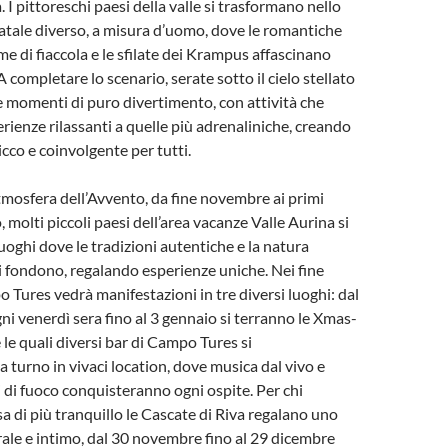
à. I pittoreschi paesi della valle si trasformano nello
atale diverso, a misura d’uomo, dove le romantiche
me di fiaccola e le sfilate dei Krampus affascinano
 A completare lo scenario, serate sotto il cielo stellato
 e momenti di puro divertimento, con attività che
rienze rilassanti a quelle più adrenaliniche, creando
co e coinvolgente per tutti.
tmosfera dell’Avvento, da fine novembre ai primi
, molti piccoli paesi dell’area vacanze Valle Aurina si
uoghi dove le tradizioni autentiche e la natura
 fondono, regalando esperienze uniche. Nei fine
Tures vedrà manifestazioni in tre diversi luoghi: dal
i venerdì sera fino al 3 gennaio si terranno le Xmas-
 le quali diversi bar di Campo Tures si
 turno in vivaci location, dove musica dal vivo e
i di fuoco conquisteranno ogni ospite. Per chi
a di più tranquillo le Cascate di Riva regalano uno
ale e intimo, dal 30 novembre fino al 29 dicembre