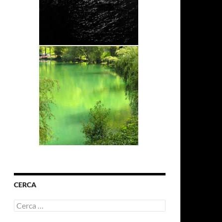
CERCA
Ricerca
per: