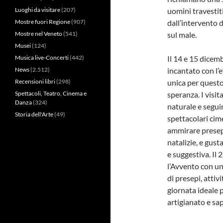
Luoghi da visitare
(207)
uomini travestit
Mostre fuori Regione
(907)
dall’intervento 
Mostre nel Veneto
(541)
sul male.
Musei
(124)
Musica live-Concerti
(442)
Il 14 e 15 dicem
News
(2.512)
incantato con l’
Recensioni libri
(298)
unica per questo 
Spettacoli, Teatro, Cinema e
speranza. I visit
Danza
(324)
naturale e segui
Storia dell'Arte
(49)
spettacolari cim
ammirare presepi
natalizie, e gus
e suggestiva. Il 
l’Avvento con u
di presepi, attiv
giornata ideale p
artigianato e sap