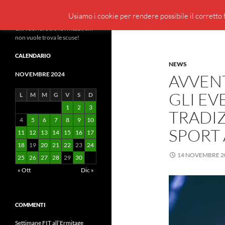
Cerca
BeppeBlog
Usiamo i cookie per rendere possibile il corretto f
Vai
Chi vuol fare trova i mezzi, chi
non vuole trova le scuse!
al
contenuto
CALENDARIO
NEWS
NOVEMBRE 2024
AVVENT
GLI EV
L
M
M
G
V
S
D
1
2
3
TRADIZ
4
5
6
7
8
9
10
SPORT 
11
12
13
14
15
16
17
18
19
20
21
22
23
24
14 NOVEMBRE 2
25
26
27
28
29
30
« Ott
Dic »
COMMENTI
Settimane FIT all’Ermitage