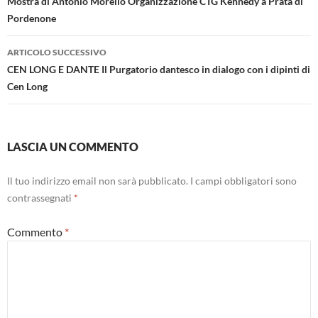
articolo
Mostra di Antonio Morello Organizzazione CTG Kennedy a Prata di
Pordenone
ARTICOLO SUCCESSIVO
CEN LONG E DANTE Il Purgatorio dantesco in dialogo con i dipinti di
Cen Long
LASCIA UN COMMENTO
Il tuo indirizzo email non sarà pubblicato.
I campi obbligatori sono
contrassegnati
*
Commento
*