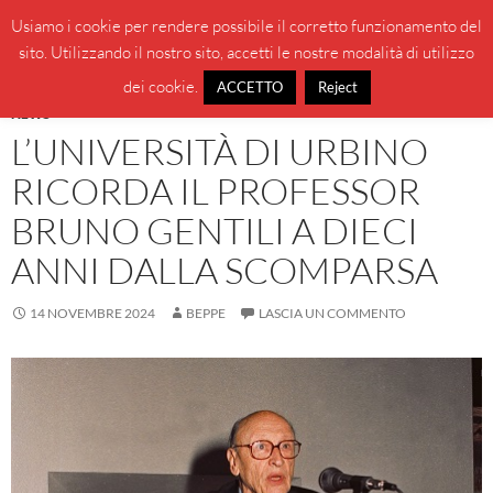
Vai
Cerca
BeppeBlog
Usiamo i cookie per rendere possibile il corretto funzionamento del
al
sito. Utilizzando il nostro sito, accetti le nostre modalità di utilizzo
MENU
contenuto
PRINCI
dei cookie.
ACCETTO
Reject
NEWS
L’UNIVERSITÀ DI URBINO
RICORDA IL PROFESSOR
BRUNO GENTILI A DIECI
ANNI DALLA SCOMPARSA
14 NOVEMBRE 2024
BEPPE
LASCIA UN COMMENTO