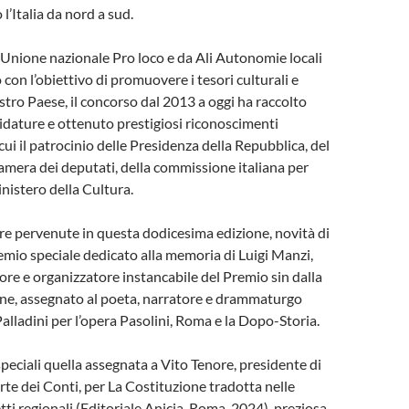
l’Italia da nord a sud.
 Unione nazionale Pro loco e da Ali Autonomie locali
o con l’obiettivo di promuovere i tesori culturali e
ostro Paese, il concorso dal 2013 a oggi ha raccolto
idature e ottenuto prestigiosi riconoscimenti
a cui il patrocinio delle Presidenza della Repubblica, del
amera dei deputati, della commissione italiana per
inistero della Cultura.
re pervenute in questa dodicesima edizione, novità di
remio speciale dedicato alla memoria di Luigi Manzi,
tore e organizzatore instancabile del Premio sin dalla
one, assegnato al poeta, narratore e drammaturgo
ladini per l’opera Pasolini, Roma e la Dopo-Storia.
speciali quella assegnata a Vito Tenore, presidente di
rte dei Conti, per La Costituzione tradotta nelle
etti regionali (Editoriale Anicia, Roma, 2024), preziosa