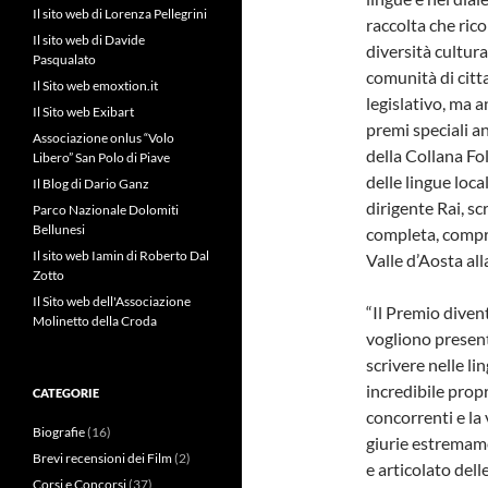
Il sito web di Lorenza Pellegrini
raccolta che rico
Il sito web di Davide
diversità cultura
Pasqualato
comunità di citt
Il Sito web emoxtion.it
legislativo, ma a
Il Sito web Exibart
premi speciali an
Associazione onlus “Volo
della Collana Fol
Libero” San Polo di Piave
delle lingue local
Il Blog di Dario Ganz
dirigente Rai, sc
Parco Nazionale Dolomiti
Bellunesi
completa, compren
Il sito web Iamin di Roberto Dal
Valle d’Aosta alla
Zotto
Il Sito web dell'Associazione
“Il Premio diven
Molinetto della Croda
vogliono present
scrivere nelle li
incredibile propr
CATEGORIE
concorrenti e la 
Biografie
(16)
giurie estremam
Brevi recensioni dei Film
(2)
e articolato dell
Corsi e Concorsi
(37)