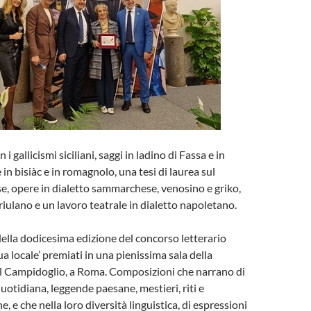
i gallicismi siciliani, saggi in ladino di Fassa e in
 in bisiàc e in romagnolo, una tesi di laurea sul
e, opere in dialetto sammarchese, venosino e griko,
riulano e un lavoro teatrale in dialetto napoletano.
 della dodicesima edizione del concorso letterario
gua locale’ premiati in una pienissima sala della
 Campidoglio, a Roma. Composizioni che narrano di
quotidiana, leggende paesane, mestieri, riti e
e, e che nella loro diversità linguistica, di espressioni