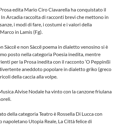
 Prosa edita Mario Ciro Ciavarella ha conquistato il
In Arcadia raccolta di racconti brevi che mettono in
anze, i modi di fare, i costumi e i valori della
Marco in Lamis (Fg).
n Sàccë e non Sàccë poema in dialetto venosino si è
primo posto nella categoria Poesia inedita, mentre
enti per la Prosa inedita con il racconto ‘O Peppinßi
divertente aneddoto popolare in dialetto griko (greco
icoli della caccia alla volpe.
Musica Alvise Nodale ha vinto con la canzone friulana
soreli.
cato della categoria Teatro è Rossella Di Lucca con
to napoletano Utopia Reale, La Città felice di