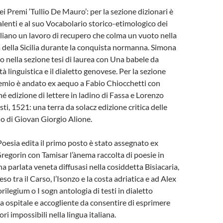
dei Premi ‘Tullio De Mauro’: per la sezione dizionari è
alenti e al suo Vocabolario storico-etimologico dei
ciliano un lavoro di recupero che colma un vuoto nella
ca della Sicilia durante la conquista normanna. Simona
to nella sezione tesi di laurea con Una babele da
ità linguistica e il dialetto genovese. Per la sezione
remio è andato ex aequo a Fabio Chiocchetti con
é edizione di lettere in ladino di Fassa e Lorenzo
sti, 1521: una terra da solacz edizione critica delle
no di Giovan Giorgio Alione.
Poesia edita il primo posto è stato assegnato ex
regorin con Tamisar l’ànema raccolta di poesie in
na parlata veneta diffusasi nella cosiddetta Bisiacaria,
so tra il Carso, l’Isonzo e la costa adriatica e ad Alex
rilegium o I sogn antologia di testi in dialetto
 ospitale e accogliente da consentire di esprimere
ri impossibili nella lingua italiana.