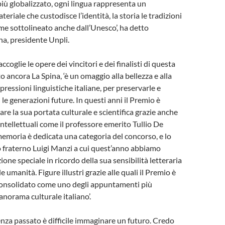
ù globalizzato, ogni lingua rappresenta un
riale che custodisce l’identità, la storia le tradizioni
me sottolineato anche dall’Unesco’, ha detto
a, presidente Unpli.
accoglie le opere dei vincitori e dei finalisti di questa
o ancora La Spina, ‘è un omaggio alla bellezza e alla
spressioni linguistiche italiane, per preservarle e
le generazioni future. In questi anni il Premio è
zare la sua portata culturale e scientifica grazie anche
intellettuali come il professore emerito Tullio De
memoria è dedicata una categoria del concorso, e lo
o fraterno Luigi Manzi a cui quest’anno abbiamo
one speciale in ricordo della sua sensibilità letteraria
e umanità. Figure illustri grazie alle quali il Premio è
 consolidato come uno degli appuntamenti più
anorama culturale italiano’.
senza passato è difficile immaginare un futuro. Credo