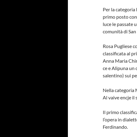
Per la categoria
primo posto con 
luce le passate us
comunità di San 
Rosa Pugliese co
classificata al 
Anna Maria Chiri
ce e Alipuna un 
salentino) sui per
Nella categoria 
Al vaive encje il 
Il primo classifi
l’opera in dialet
Ferdinando.