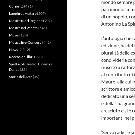
mondo sempre pi
Curiosità
(491)
patrimonio immate
Luoghi da visitare
(207)
di un popolo, co
Mostre fuori Regione
(907)
Antonino La Spin
Mostre nel Veneto
(541)
Musei
(124)
L’antologia che r
Musica live-Concerti
(441)
edizione, ha dett
News
(2.512)
pluralità delle e
Recensioni libri
(298)
condividerle con 
Spettacoli, Teatro, Cinema e
riuscito a raffor
Danza
(324)
al contributo di 
Storia dell'Arte
(49)
Mauro, alla cui 
scrittore e amic
dedicato una sezi
e della sua grand
cresciuto e si è
importanti nel p
‘Senza radici e 