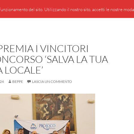
PRESENTAZIONE DI GIUSEPPE BORSOI
SEGNALAZIO
unzionamento del sito. Utilizzando il nostro sito, accetti le nostre modali
PREMIA I VINCITORI
NCORSO ‘SALVA LA TUA
 LOCALE’
24
BEPPE
LASCIA UN COMMENTO