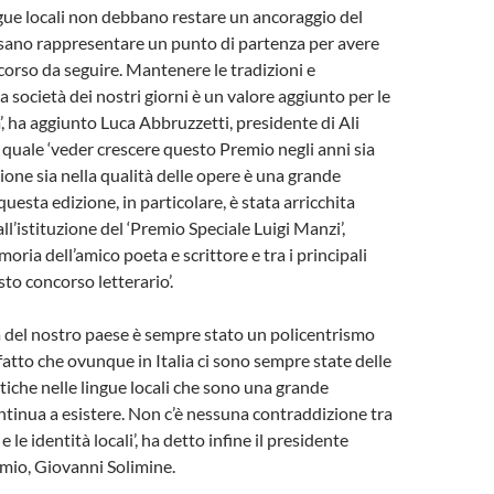
ingue locali non debbano restare un ancoraggio del
sano rappresentare un punto di partenza per avere
rcorso da seguire. Mantenere le tradizioni e
la società dei nostri giorni è un valore aggiunto per le
, ha aggiunto Luca Abbruzzetti, presidente di Ali
l quale ‘veder crescere questo Premio negli anni sia
one sia nella qualità delle opere è una grande
uesta edizione, in particolare, è stata arricchita
l’istituzione del ‘Premio Speciale Luigi Manzi’,
oria dell’amico poeta e scrittore e tra i principali
to concorso letterario’.
ca del nostro paese è sempre stato un policentrismo
l fatto che ovunque in Italia ci sono sempre state delle
stiche nelle lingue locali che sono una grande
ntinua a esistere. Non c’è nessuna contraddizione tra
e le identità locali’, ha detto infine il presidente
mio, Giovanni Solimine.