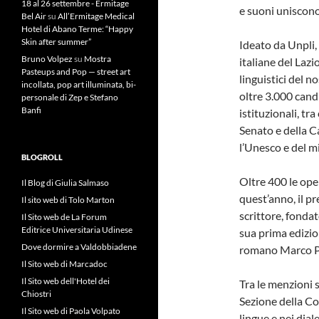
18 al 26 settembre - Ermitage
e suoni uniscono 
Bel Air
su
All’Ermitage Medical
Hotel di Abano Terme: “Happy
Skin after summer”
Ideato da Unpli,
Bruno Volpez
su
Mostra
italiane del Lazi
Pasteups and Pop — street art
linguistici del n
incollata, pop art illuminata, bi-
oltre 3.000 cand
personale di Zep e Stefano
Banfi
istituzionali, tr
Senato e della C
l’Unesco e del m
BLOGROLL
Oltre 400 le ope
Il Blog di Giulia Salmaso
quest’anno, il p
Il sito web di Tolo Marton
scrittore, fonda
Il Sito web de La Forum
Editrice Universitaria Udinese
sua prima edizi
Dove dormire a Valdobbiadene
romano Marco Pal
Il Sito web di Marcadoc
Il Sito web dell'Hotel dei
Tra le menzioni 
Chiostri
Sezione della Co
Il Sito web di Paola Volpato
lingue e nei dial