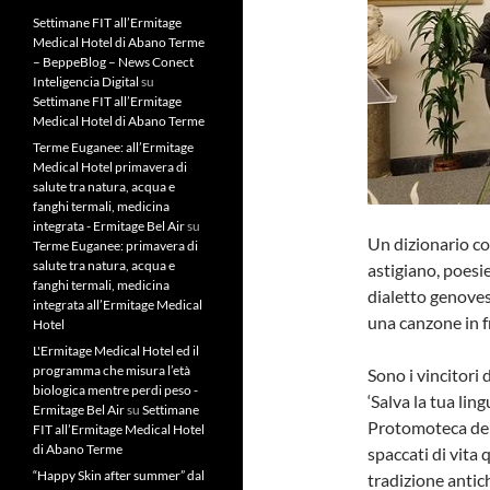
Settimane FIT all’Ermitage
Medical Hotel di Abano Terme
– BeppeBlog – News Conect
Inteligencia Digital
su
Settimane FIT all’Ermitage
Medical Hotel di Abano Terme
Terme Euganee: all’Ermitage
Medical Hotel primavera di
salute tra natura, acqua e
fanghi termali, medicina
integrata - Ermitage Bel Air
su
Un dizionario con 
Terme Euganee: primavera di
salute tra natura, acqua e
astigiano, poesie
fanghi termali, medicina
dialetto genoves
integrata all’Ermitage Medical
una canzone in f
Hotel
L'Ermitage Medical Hotel ed il
programma che misura l’età
Sono i vincitori
biologica mentre perdi peso -
‘Salva la tua lin
Ermitage Bel Air
su
Settimane
Protomoteca del
FIT all’Ermitage Medical Hotel
di Abano Terme
spaccati di vita 
“Happy Skin after summer” dal
tradizione antich