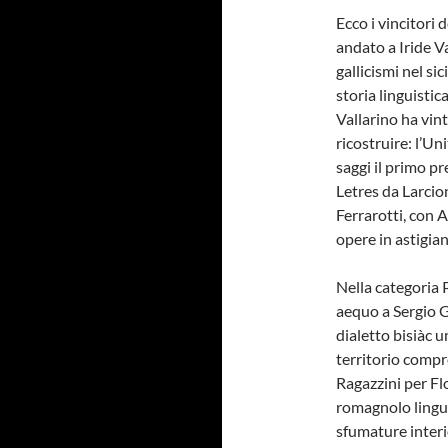
Ecco i vincitori 
andato a Iride V
gallicismi nel si
storia linguisti
Vallarino ha vin
ricostruire: l’Un
saggi il primo p
Letres da Larcion
Ferrarotti, con A
opere in astigia
Nella categoria 
aequo a Sergio G
dialetto bisiàc u
territorio compre
Ragazzini per Flo
romagnolo lingua
sfumature interio