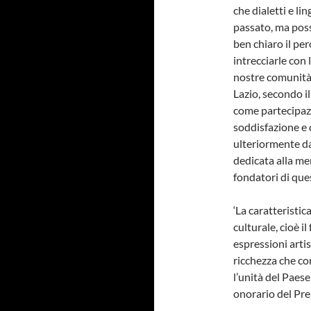
che dialetti e l
passato, ma pos
ben chiaro il pe
intrecciarle con 
nostre comunità’
Lazio, secondo i
come partecipazi
soddisfazione e q
ulteriormente dal
dedicata alla mem
fondatori di ques
‘La caratteristi
culturale, cioè i
espressioni arti
ricchezza che co
l’unità del Paese 
onorario del Pre