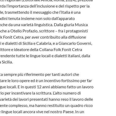
rda l’importanza dell’inclusione e del rispetto per la
le, trasmettendo il messaggio che l’Italia è una
adini tenuta insieme non solo dall’apparato
nche da una varietà linguistica. Dalla giuria Musica
che a Otello Profazio, scrittore – fra i protagonisti
k Fonit Cetra, per aver contribuito alla diffusione
i e dialetti di Sicilia e Calabria, e a Giancarlo Governi,
rittore e ideatore della Collana Folk Fonit Cetra
dente tutte le lingue locali e dialetti italiani, dalla
 Sicilia.
ta sempre più riferimento per tanti autori che
are le loro opere ed è un incentivo fortissimo per far
ngue locali. E in questi 12 anni abbiamo fatto un lavoro
io per incentivare la scrittura. L’alto numero di
varietà dei lavori presentati hanno reso il lavoro delle
ente complesso, ma hanno restituito un quadro ricco
e lingue locali ancora vive nel nostro Paese. In un