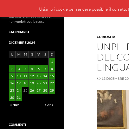
Cerca
BeppeBlog
Usiamo i cookie per rendere possibile il corretto f
Vai
Chi vuol fare trova i mezzi, chi
non vuole trova le scuse!
al
contenuto
CALENDARIO
CURIOSITÀ
DICEMBRE 2024
UNPLI 
DEL CO
L
M
M
G
V
S
D
1
LINGUA
2
3
4
5
6
7
8
9
10
11
12
13
14
15
13 DICEMBRE 20
16
17
18
19
20
21
22
23
24
25
26
27
28
29
30
31
« Nov
Gen »
COMMENTI