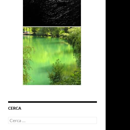
CERCA
Ricerca
per: