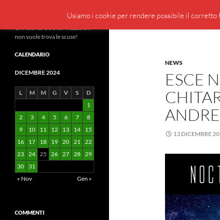
Cerca
BeppeBlog
Usiamo i cookie per rendere possibile il corretto f
Vai
Chi vuol fare trova i mezzi, chi
non vuole trova le scuse!
al
contenuto
CALENDARIO
NEWS
DICEMBRE 2024
ESCE 
CHITA
L
M
M
G
V
S
D
1
ANDRE
2
3
4
5
6
7
8
9
10
11
12
13
14
15
13 DICEMBRE 20
16
17
18
19
20
21
22
23
24
25
26
27
28
29
30
31
« Nov
Gen »
COMMENTI