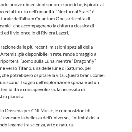
rando nuove dimensioni sonore e poetiche, ispirate al
o ed al futuro dell’umanità. “Nocturnal Stars” è
turale dell’album Quantum One, arricchita di
cosmici, che accompagnano la chitarra classica di
 ed il violoncello di Riviera Lazeri.
pirazione dalle più recenti missioni spaziali della
 Artemis, già disponibile in rete, rende omaggio al
riporterà l’uomo sulla Luna, mentre “Dragonfly”
one verso Titano, una delle lune di Saturno, per
 che potrebbero ospitare la vita. Questi brani, come il
 uniscono il sogno dell’esplorazione spaziale ad un
tenibilità e consapevolezza: la necessità di
stro pianeta.
lo Dossena per CNI Music, le composizioni di
 evocano la bellezza dell’universo, l’intimità della
ndo legame tra scienza, arte e natura.