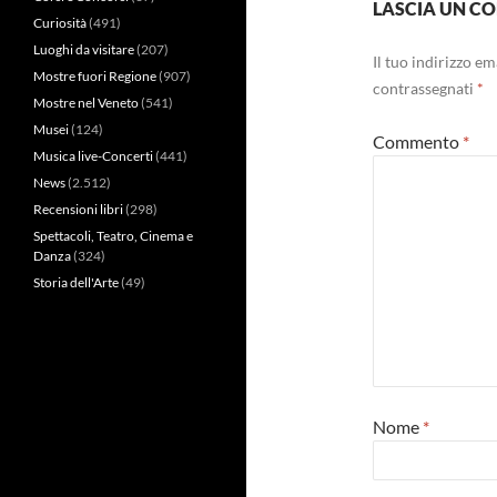
LASCIA UN 
Curiosità
(491)
Luoghi da visitare
(207)
Il tuo indirizzo e
Mostre fuori Regione
(907)
contrassegnati
*
Mostre nel Veneto
(541)
Musei
(124)
Commento
*
Musica live-Concerti
(441)
News
(2.512)
Recensioni libri
(298)
Spettacoli, Teatro, Cinema e
Danza
(324)
Storia dell'Arte
(49)
Nome
*