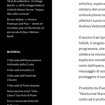
18 al 26 settembre - Ermitage
artistico, esplo
Bel Air
su
All’Ermitage Medical
mistero del cosm
Hotel di Abano Terme: “Happy
Skin after summer”
un’evoluzione na
Bruno Volpez
su
Mostra
ulteriori suoni 
Pasteups and Pop — street art
Andrea Vettoretti
incollata, pop art illuminata, bi-
personale di Zep e Stefano
Banfi
Il lavoro trae is
NASA: il singolo
programma, che 
BLOGROLL
celebra la missi
esplorare mondi,
Il Sito web dell'Associazione
Molinetto della Croda
resto dell’opera,
Il Sito web emoxtion.it
messaggio di sos
Il Sito web dell'Hotel dei
proteggere il no
Chiostri
Il Sito web di Paola Volpato
Prodotte da Pao
Associazione onlus “Volo
“Nocturnal Stars”
Libero” San Polo di Piave
notte ed il profo
Parco Nazionale Dolomiti