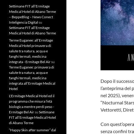
Settimane FIT all’Ermitage
Medical Hotel di Abano Terme
– BeppeBlog – News Conect
Inteligencia Digital
su
Settimane FIT all’Ermitage
Medical Hotel di Abano Terme
Terme Euganee: all’Ermitage
Medical Hotel primavera di
salute tra natura, acqua e
fanghi termali, medicina
integrata - Ermitage Bel Air
su
Terme Euganee: primavera di
salute tra natura, acqua e
fanghi termali, medicina
Dopo il successo
integrata all’Ermitage Medical
l’anteprima del p
Hotel
nel 2025), vener
L'Ermitage Medical Hotel ed il
programma che misura l’età
“Nocturnal Stars
biologica mentre perdi peso -
Vettoretti, Diret
Ermitage Bel Air
su
Settimane
FIT all’Ermitage Medical Hotel
di Abano Terme
Con quest’opera
“Happy Skin after summer” dal
senza confini tra