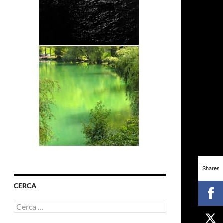
Shares
CERCA
Ricerca
per: