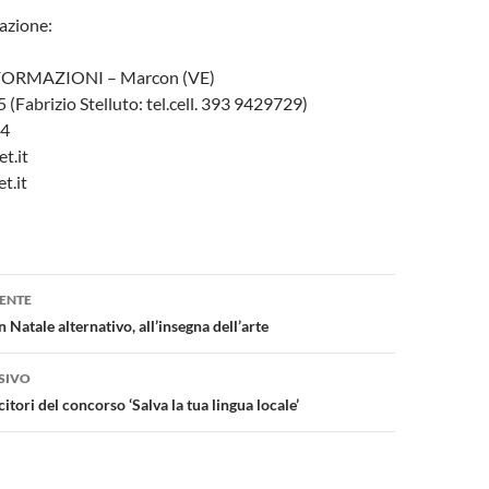
azione:
ORMAZIONI – Marcon (VE)
 (Fabrizio Stelluto: tel.cell. 393 9429729)
24
t.it
t.it
one
ENTE
n Natale alternativo, all’insegna dell’arte
SIVO
itori del concorso ‘Salva la tua lingua locale’