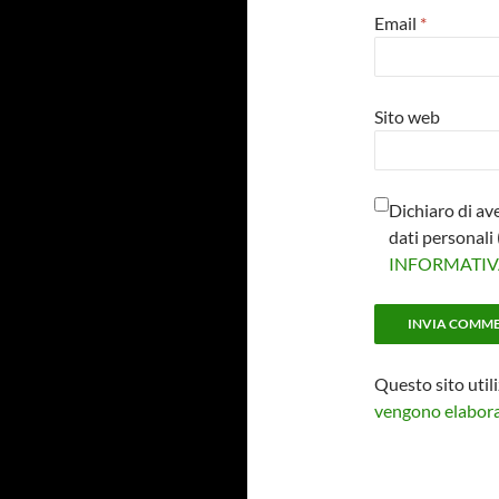
Email
*
Sito web
Dichiaro di av
dati personal
INFORMATI
Questo sito util
vengono elaborat