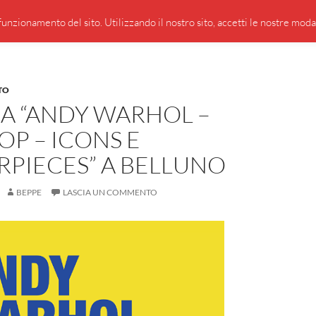
PRESENTAZIONE DI GIUSEPPE BORSOI
SEGNALAZIO
unzionamento del sito. Utilizzando il nostro sito, accetti le nostre modali
TO
A “ANDY WARHOL –
OP – ICONS E
RPIECES” A BELLUNO
BEPPE
LASCIA UN COMMENTO