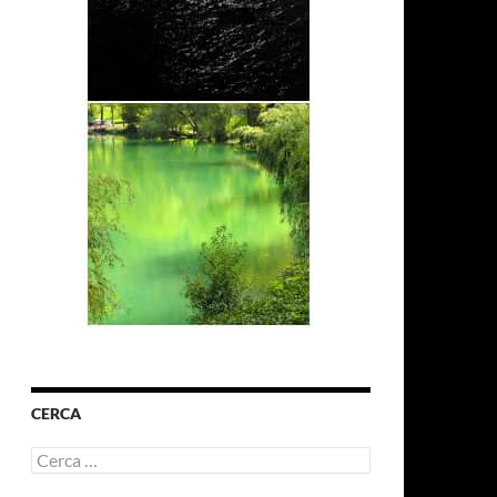
CERCA
Ricerca
per: