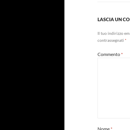
LASCIA UN 
Il tuo indirizzo e
contrassegnati
*
Commento
*
Nome
*