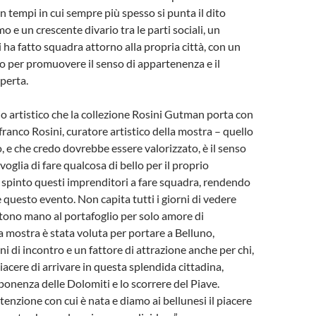
In tempi in cui sempre più spesso si punta il dito
mo e un crescente divario tra le parti sociali, un
 ha fatto squadra attorno alla propria città, con un
 per promuovere il senso di appartenenza e il
operta.
gio artistico che la collezione Rosini Gutman porta con
franco Rosini, curatore artistico della mostra – quello
, e che credo dovrebbe essere valorizzato, è il senso
 voglia di fare qualcosa di bello per il proprio
a spinto questi imprenditori a fare squadra, rendendo
e questo evento. Non capita tutti i giorni di vedere
tono mano al portafoglio per solo amore di
 mostra è stata voluta per portare a Belluno,
ni di incontro e un fattore di attrazione anche per chi,
 piacere di arrivare in questa splendida cittadina,
mponenza delle Dolomiti e lo scorrere del Piave.
tenzione con cui è nata e diamo ai bellunesi il piacere