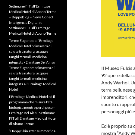
Settimane FIT all’Ermitage
Medical Hotel di Abano Terme
– BeppeBlog – News Conect
Inteligencia Digital
su
Settimane FIT all’Ermitage
Medical Hotel di Abano Terme
Terme Euganee: all’Ermitage
Medical Hotel primavera di
salute tra natura, acqua e
fanghi termali, medicina
integrata - Ermitage Bel Air
su
Il Museo Fulcis a
Terme Euganee: primavera di
salute tra natura, acqua e
92 opere della c
fanghi termali, medicina
Andy Warhol. Un 
integrata all’Ermitage Medical
terra bellunese g
Hotel
imprenditori, ch
L'Ermitage Medical Hotel ed il
programma che misura l’età
spunto di approf
biologica mentre perdi peso -
personaggi più ec
Ermitage Bel Air
su
Settimane
FIT all’Ermitage Medical Hotel
di Abano Terme
Ed è proprio su q
“Happy Skin after summer” dal
mostra “Andy Wa