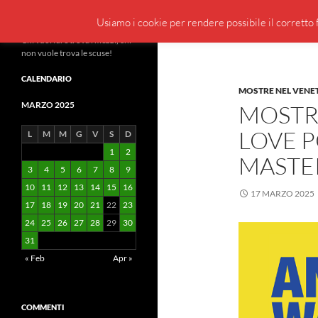
Cerca
BeppeBlog
Usiamo i cookie per rendere possibile il corretto f
Vai
Chi vuol fare trova i mezzi, chi
non vuole trova le scuse!
al
contenuto
CALENDARIO
MOSTRE NEL VENE
MARZO 2025
MOSTR
LOVE P
L
M
M
G
V
S
D
1
2
MASTE
3
4
5
6
7
8
9
10
11
12
13
14
15
16
17 MARZO 2025
17
18
19
20
21
22
23
24
25
26
27
28
29
30
31
« Feb
Apr »
COMMENTI