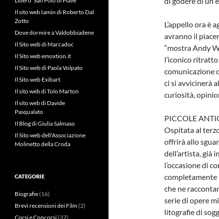
di godere di un 
Libero” San Polo di Piave
Il sito web Iamin di Roberto Dal
Zotto
L’appello ora è ag
Dove dormire a Valdobbiadene
avranno il piace
Il Sito web di Marcadoc
“mostra Andy Wa
Il Sito web emoxtion.it
l’iconico ritratt
Il Sito web di Paola Volpato
comunicazione de
Il Sito web Exibart
ci si avvicinerà 
Il sito web di Tolo Marton
curiosità, opinio
Il sito web di Davide
Pasqualato
PICCOLE ANTI
Il Blog di Giulia Salmaso
Ospitata al terz
Il Sito web dell'Associazione
offrirà allo sgu
Molinetto della Croda
dell’artista, già
l’occasione di c
completamente im
CATEGORIE
che ne raccontan
Biografie
(16)
serie di opere m
Brevi recensioni dei Film
(2)
litografie di sog
Corsi e Concorsi
(37)