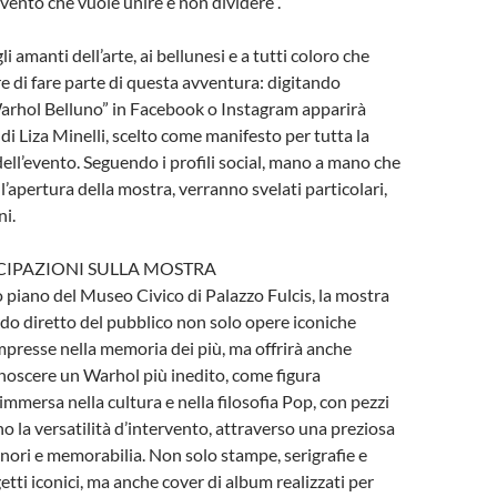
evento che vuole unire e non dividere”.
li amanti dell’arte, ai bellunesi e a tutti coloro che
re di fare parte di questa avventura: digitando
rhol Belluno” in Facebook o Instagram apparirà
o di Liza Minelli, scelto come manifesto per tutta la
ll’evento. Seguendo i profili social, mano a mano che
all’apertura della mostra, verranno svelati particolari,
ni.
CIPAZIONI SULLA MOSTRA
o piano del Museo Civico di Palazzo Fulcis, la mostra
ardo diretto del pubblico non solo opere iconiche
 impresse nella memoria dei più, ma offrirà anche
onoscere un Warhol più inedito, come figura
mersa nella cultura e nella filosofia Pop, con pezzi
o la versatilità d’intervento, attraverso una preziosa
inori e memorabilia. Non solo stampe, serigrafie e
getti iconici, ma anche cover di album realizzati per