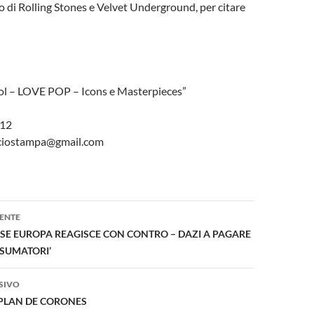
ro di Rolling Stones e Velvet Underground, per citare
l – LOVE POP – Icons e Masterpieces”
412
iciostampa@gmail.com
one
ENTE
 ‘SE EUROPA REAGISCE CON CONTRO – DAZI A PAGARE
SUMATORI’
SIVO
 PLAN DE CORONES