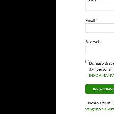
Email
*
Sito web
Dichiaro di av
dati personal
INFORMATI
Questo sito util
vengono elaborat