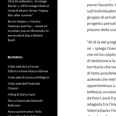
18 al 26 settembre - Ermitage
porre l’accento. 
Bel Air
su
All’Ermitage Medical
sull’individualis
Hotel di Abano Terme: “Happy
Skin after summer”
gruppo di privati
Bruno Volpez
su
Mostra
progetto pensato
Pasteups and Pop — street art
piacere della sc
incollata, pop art illuminata, bi-
personale di Zep e Stefano
Banfi
“Al di là del pre
sé – spiega Gian
che mi ha colpito
BLOGROLL
di dedizione e la
territorio che h
Il Sito web de La Forum
Editrice Universitaria Udinese
di fatto possibil
Il sito web di Lorenza Pellegrini
aziende che met
Il Sito web dell'Hotel dei
appartenenza. La
Chiostri
bellezza, occasio
Il Blog di Dario Ganz
da fuori, avrà il
Parco Nazionale Dolomiti
adagiata tra l’i
Bellunesi
Valorizziamo l’in
Associazione onlus “Volo