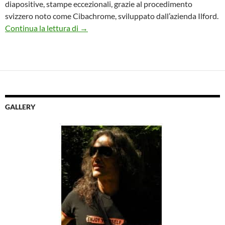
diapositive, stampe eccezionali, grazie al procedimento
svizzero noto come Cibachrome, sviluppato dall’azienda Ilford.
Mostra ROLAND DUFAU Scultore di luce 
Continua la lettura di
→
GALLERY