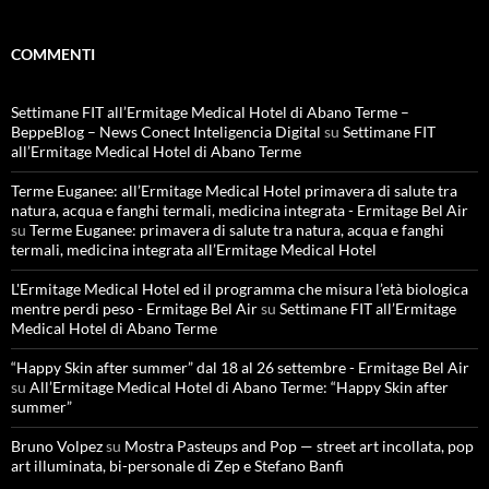
COMMENTI
Settimane FIT all’Ermitage Medical Hotel di Abano Terme –
BeppeBlog – News Conect Inteligencia Digital
su
Settimane FIT
all’Ermitage Medical Hotel di Abano Terme
Terme Euganee: all’Ermitage Medical Hotel primavera di salute tra
natura, acqua e fanghi termali, medicina integrata - Ermitage Bel Air
su
Terme Euganee: primavera di salute tra natura, acqua e fanghi
termali, medicina integrata all’Ermitage Medical Hotel
L'Ermitage Medical Hotel ed il programma che misura l’età biologica
mentre perdi peso - Ermitage Bel Air
su
Settimane FIT all’Ermitage
Medical Hotel di Abano Terme
“Happy Skin after summer” dal 18 al 26 settembre - Ermitage Bel Air
su
All’Ermitage Medical Hotel di Abano Terme: “Happy Skin after
summer”
Bruno Volpez
su
Mostra Pasteups and Pop — street art incollata, pop
art illuminata, bi-personale di Zep e Stefano Banfi