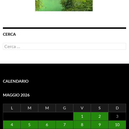
CERCA
Ricerca
per:
CALENDARIO
MAGGIO 2026
L
M
M
G
V
S
D
1
2
3
4
5
6
7
8
9
10