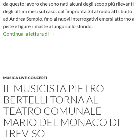
da questo lavoro che sono nati alcuni degli scoop più rilevanti
degli ultimi mesi sul caso: dall’impronta 33 al ruolo attribuito
ad Andrea Sempio, fino ai nuovi interrogativi emersi attorno a
piste e figure rimaste a lungo sullo sfondo.
L’impronta di Giancarla Rondinelli dal rumo
Continua la lettura di
→
MUSICA LIVE-CONCERTI
IL MUSICISTA PIETRO
BERTELLI TORNA AL
TEATRO COMUNALE
MARIO DEL MONACO DI
TREVISO