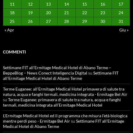
11
12
13
14
15
16
17
18
19
20
21
22
23
24
25
26
27
28
29
30
31
« Apr
Giu »
COMMENTI
Settimane FIT all’Ermitage Medical Hotel di Abano Terme –
BeppeBlog – News Conect Inteligencia Digital
su
Settimane FIT
all’Ermitage Medical Hotel di Abano Terme
Terme Euganee: all’Ermitage Medical Hotel primavera di salute tra
natura, acqua e fanghi termali, medicina integrata - Ermitage Bel Air
su
Terme Euganee: primavera di salute tra natura, acqua e fanghi
termali, medicina integrata all’Ermitage Medical Hotel
L'Ermitage Medical Hotel ed il programma che misura l’età biologica
mentre perdi peso - Ermitage Bel Air
su
Settimane FIT all’Ermitage
Medical Hotel di Abano Terme