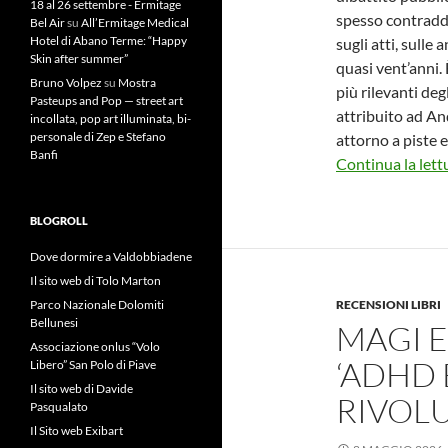
18 al 26 settembre - Ermitage
spesso contraddit
Bel Air
su
All’Ermitage Medical
Hotel di Abano Terme: “Happy
sugli atti, sulle 
Skin after summer”
quasi vent’anni.
Bruno Volpez
su
Mostra
più rilevanti deg
Pasteups and Pop — street art
attribuito ad An
incollata, pop art illuminata, bi-
personale di Zep e Stefano
attorno a piste e
Banfi
Continua la lett
BLOGROLL
Dove dormire a Valdobbiadene
Il sito web di Tolo Marton
Parco Nazionale Dolomiti
RECENSIONI LIBRI
Bellunesi
MAGI E
Associazione onlus “Volo
‘ADHD 
Libero” San Polo di Piave
Il sito web di Davide
RIVOLU
Pasqualato
Il Sito web Exibart