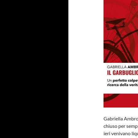
Gabriella Ambros
chiuso per sempr
ieri venivano liq