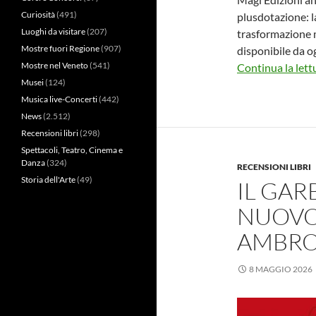
Curiosità
(491)
plusdotazione: l
Luoghi da visitare
(207)
trasformazione m
Mostre fuori Regione
(907)
disponibile da og
Mostre nel Veneto
(541)
Continua la lett
Musei
(124)
Musica live-Concerti
(442)
News
(2.512)
Recensioni libri
(298)
Spettacoli, Teatro, Cinema e
Danza
(324)
RECENSIONI LIBRI
Storia dell'Arte
(49)
IL GAR
NUOVO 
AMBRO
8 MAGGIO 2026