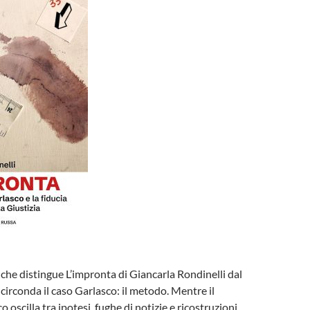
che distingue L’impronta di Giancarla Rondinelli dal
circonda il caso Garlasco: il metodo. Mentre il
o oscilla tra ipotesi, fughe di notizie e ricostruzioni