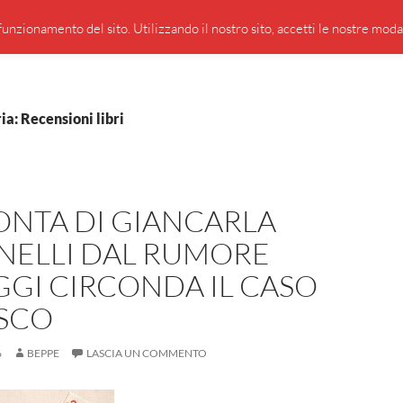
PRESENTAZIONE DI GIUSEPPE BORSOI
SEGNALAZIO
unzionamento del sito. Utilizzando il nostro sito, accetti le nostre modali
ia: Recensioni libri
ONTA DI GIANCARLA
NELLI DAL RUMORE
GI CIRCONDA IL CASO
SCO
6
BEPPE
LASCIA UN COMMENTO