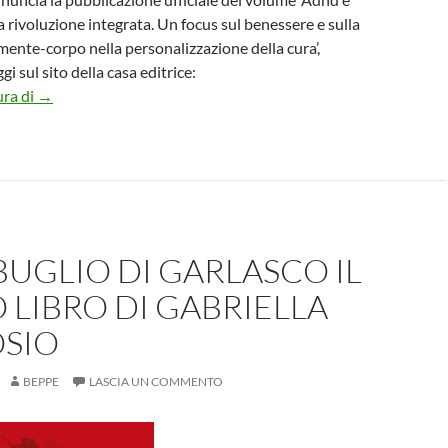
a rivoluzione integrata. Un focus sul benessere e sulla
ente-corpo nella personalizzazione della cura’,
gi sul sito della casa editrice:
Magi Edizioni pubblica ‘Adhd e plusdotazione: la rivoluzione 
ura di
→
BUGLIO DI GARLASCO IL
LIBRO DI GABRIELLA
SIO
BEPPE
LASCIA UN COMMENTO