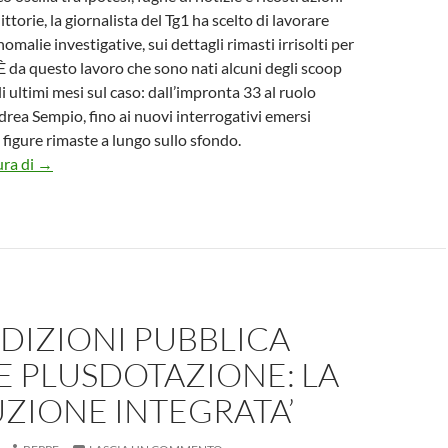
torie, la giornalista del Tg1 ha scelto di lavorare
anomalie investigative, sui dettagli rimasti irrisolti per
 È da questo lavoro che sono nati alcuni degli scoop
li ultimi mesi sul caso: dall’impronta 33 al ruolo
drea Sempio, fino ai nuovi interrogativi emersi
 figure rimaste a lungo sullo sfondo.
L’impronta di Giancarla Rondinelli dal rumore che oggi circon
ura di
→
DIZIONI PUBBLICA
E PLUSDOTAZIONE: LA
ZIONE INTEGRATA’