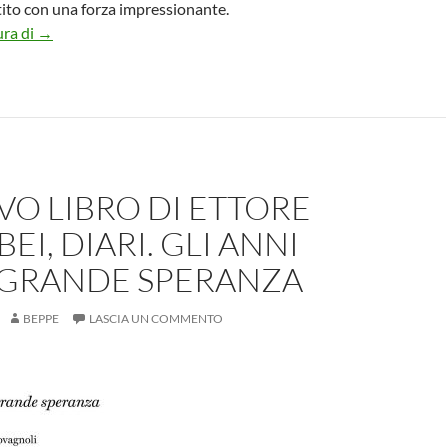
tito con una forza impressionante.
Il garbuglio di Garlasco il nuovo libro di Gabriella Ambrosio
ura di
→
VO LIBRO DI ETTORE
EI, DIARI. GLI ANNI
 GRANDE SPERANZA
BEPPE
LASCIA UN COMMENTO