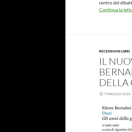
centro del dibat
Continua la lett
RECENSIONI LIBRI
IL NUO
BERNAB
DELLA
7 MAGGIO 2026