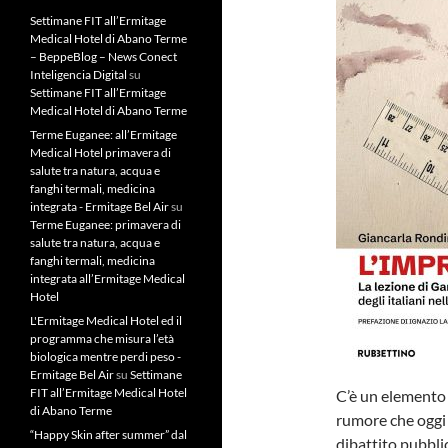
Settimane FIT all’Ermitage
Medical Hotel di Abano Terme
– BeppeBlog – News Conect
Inteligencia Digital
su
Settimane FIT all’Ermitage
Medical Hotel di Abano Terme
Terme Euganee: all’Ermitage
Medical Hotel primavera di
salute tra natura, acqua e
fanghi termali, medicina
integrata - Ermitage Bel Air
su
Terme Euganee: primavera di
salute tra natura, acqua e
fanghi termali, medicina
integrata all’Ermitage Medical
Hotel
L'Ermitage Medical Hotel ed il
programma che misura l’età
biologica mentre perdi peso -
Ermitage Bel Air
su
Settimane
FIT all’Ermitage Medical Hotel
C’è un elemento 
di Abano Terme
rumore che oggi 
“Happy Skin after summer” dal
dibattito pubblic