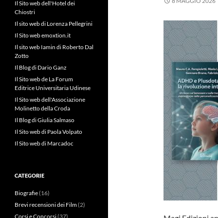
8 MAGGIO 2026
Il Sito web dell'Hotel dei
Chiostri
Il sito web di Lorenza Pellegrini
Il Sito web emoxtion.it
Il sito web Iamin di Roberto Dal
Zotto
Il Blog di Dario Ganz
Il Sito web de La Forum
Editrice Universitaria Udinese
Il Sito web dell'Associazione
Molinetto della Croda
Il Blog di Giulia Salmaso
Il Sito web di Paola Volpato
Il Sito web di Marcadoc
CATEGORIE
Biografie
(16)
Brevi recensioni dei Film
(2)
Corsi e Concorsi
(37)
Magi Edizioni an