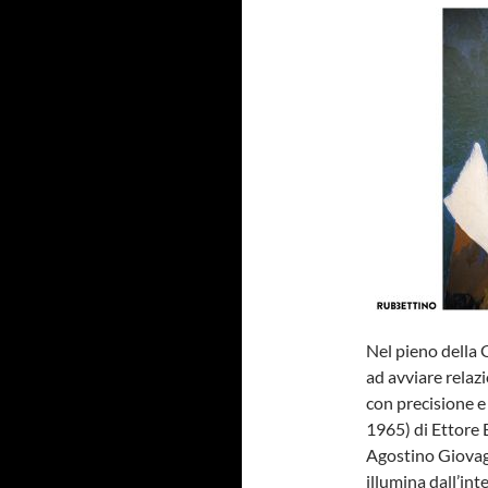
Nel pieno della 
ad avviare relaz
con precisione e
1965) di Ettore 
Agostino Giovagn
illumina dall’in