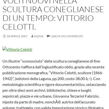
VOLTI NUOVI NELLA
SCULTURA CONEGLIANESE
DI UN TEMPO: VITTORIO
CELOTTI.
28 APRILE 2007
ELENA
LASCIA UN COMMENTO
Un illustre “sconosciuto” della scultura coneglianese di fine
Ottocento riaffiora dall’ingiustificato oblio, grazie alla recente
pubblicazione monografica, “Vittorio Celotti, scultore (1866-
1942)”, (edizioni della Laguna, pp.200, costo 38.00 â‚¬). Con
metodologia scientifica e rigore documentaristico, setacciando
per oltre dieci anni archivi, biblioteche, chiese e luoghi
sepolcrali, piazze e vie urbane, Giovanna Terzariol Fabrizio,
nipote da parte di madre, nonchÃ© autrice dell’accurato
volume, tratteggia, con valida impostazione storico-filologica,