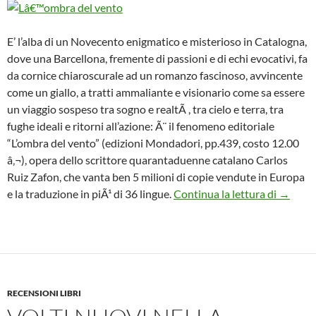
E’ l’alba di un Novecento enigmatico e misterioso in Catalogna,
dove una Barcellona, fremente di passioni e di echi evocativi, fa
da cornice chiaroscurale ad un romanzo fascinoso, avvincente
come un giallo, a tratti ammaliante e visionario come sa essere
un viaggio sospeso tra sogno e realtÃ , tra cielo e terra, tra
fughe ideali e ritorni all’azione: Ã¨ il fenomeno editoriale
“L’ombra del vento” (edizioni Mondadori, pp.439, costo 12.00
â‚¬), opera dello scrittore quarantaduenne catalano Carlos
Ruiz Zafon, che vanta ben 5 milioni di copie vendute in Europa
Chi si 
e la traduzione in piÃ¹ di 36 lingue.
Continua la lettura di
→
RECENSIONI LIBRI