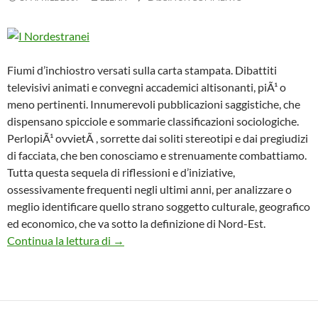
Fiumi d’inchiostro versati sulla carta stampata. Dibattiti
televisivi animati e convegni accademici altisonanti, piÃ¹ o
meno pertinenti. Innumerevoli pubblicazioni saggistiche, che
dispensano spicciole e sommarie classificazioni sociologiche.
PerlopiÃ¹ ovvietÃ , sorrette dai soliti stereotipi e dai pregiudizi
di facciata, che ben conosciamo e strenuamente combattiamo.
Tutta questa sequela di riflessioni e d’iniziative,
ossessivamente frequenti negli ultimi anni, per analizzare o
meglio identificare quello strano soggetto culturale, geografico
ed economico, che va sotto la definizione di Nord-Est.
Alla ricerca degli albori perduti: i nordestra
Continua la lettura di
→