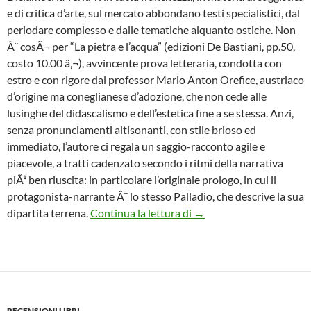
e di critica d’arte, sul mercato abbondano testi specialistici, dal
periodare complesso e dalle tematiche alquanto ostiche. Non
Ã¨ cosÃ¬ per “La pietra e l’acqua” (edizioni De Bastiani, pp.50,
costo 10.00 â‚¬), avvincente prova letteraria, condotta con
estro e con rigore dal professor Mario Anton Orefice, austriaco
d’origine ma coneglianese d’adozione, che non cede alle
lusinghe del didascalismo e dell’estetica fine a se stessa. Anzi,
senza pronunciamenti altisonanti, con stile brioso ed
immediato, l’autore ci regala un saggio-racconto agile e
piacevole, a tratti cadenzato secondo i ritmi della narrativa
piÃ¹ ben riuscita: in particolare l’originale prologo, in cui il
protagonista-narrante Ã¨ lo stesso Palladio, che descrive la sua
Messer Palladio alla conq
dipartita terrena.
Continua la lettura di
→
RECENSIONI LIBRI