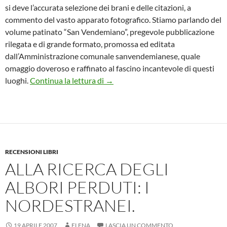
si deve l’accurata selezione dei brani e delle citazioni, a
commento del vasto apparato fotografico. Stiamo parlando del
volume patinato “San Vendemiano”, pregevole pubblicazione
rilegata e di grande formato, promossa ed editata
dall’Amministrazione comunale sanvendemianese, quale
omaggio doveroso e raffinato al fascino incantevole di questi
Sinfonie paesaggistiche su San Ve
luoghi.
Continua la lettura di
→
RECENSIONI LIBRI
ALLA RICERCA DEGLI
ALBORI PERDUTI: I
NORDESTRANEI.
19 APRILE 2007
ELENA
LASCIA UN COMMENTO