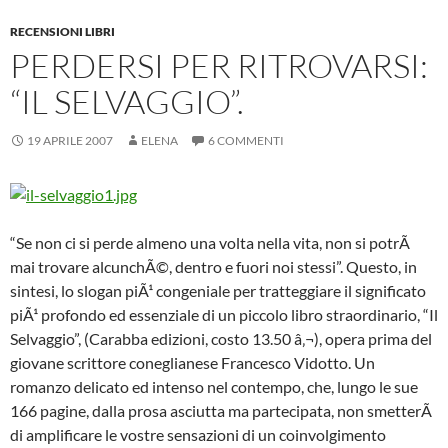
RECENSIONI LIBRI
PERDERSI PER RITROVARSI:
“IL SELVAGGIO”.
19 APRILE 2007
ELENA
6 COMMENTI
“Se non ci si perde almeno una volta nella vita, non si potrÃ
mai trovare alcunchÃ©, dentro e fuori noi stessi”. Questo, in
sintesi, lo slogan piÃ¹ congeniale per tratteggiare il significato
piÃ¹ profondo ed essenziale di un piccolo libro straordinario, “Il
Selvaggio”, (Carabba edizioni, costo 13.50 â‚¬), opera prima del
giovane scrittore coneglianese Francesco Vidotto. Un
romanzo delicato ed intenso nel contempo, che, lungo le sue
166 pagine, dalla prosa asciutta ma partecipata, non smetterÃ
di amplificare le vostre sensazioni di un coinvolgimento