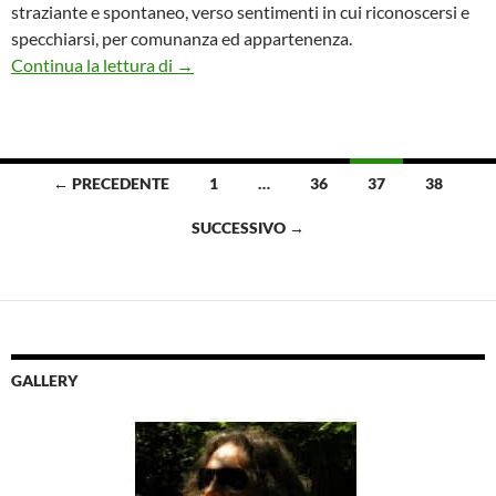
straziante e spontaneo, verso sentimenti in cui riconoscersi e
specchiarsi, per comunanza ed appartenenza.
Perdersi per ritrovarsi: “Il Selvaggio”.
Continua la lettura di
→
Navigazione
← PRECEDENTE
1
…
36
37
38
articoli
SUCCESSIVO →
GALLERY