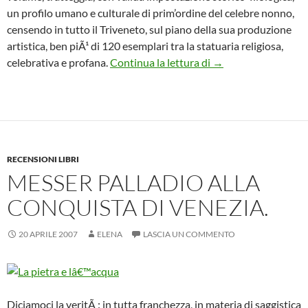
un profilo umano e culturale di prim’ordine del celebre nonno,
censendo in tutto il Triveneto, sul piano della sua produzione
artistica, ben piÃ¹ di 120 esemplari tra la statuaria religiosa,
Volti nuovi nella scu
celebrativa e profana.
Continua la lettura di
→
RECENSIONI LIBRI
MESSER PALLADIO ALLA
CONQUISTA DI VENEZIA.
20 APRILE 2007
ELENA
LASCIA UN COMMENTO
Diciamoci la veritÃ : in tutta franchezza, in materia di saggistica