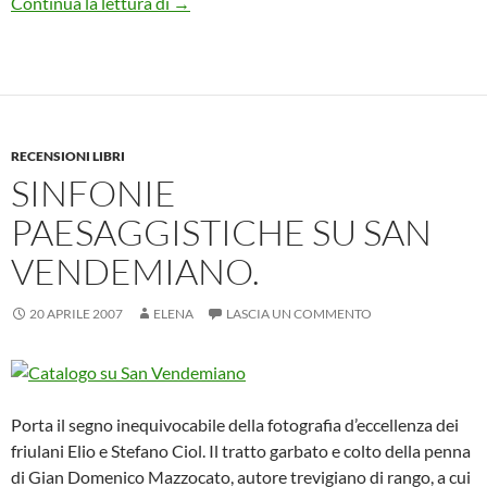
Varcare la soglia…Della stanza del cuore.
Continua la lettura di
→
RECENSIONI LIBRI
SINFONIE
PAESAGGISTICHE SU SAN
VENDEMIANO.
20 APRILE 2007
ELENA
LASCIA UN COMMENTO
Porta il segno inequivocabile della fotografia d’eccellenza dei
friulani Elio e Stefano Ciol. Il tratto garbato e colto della penna
di Gian Domenico Mazzocato, autore trevigiano di rango, a cui