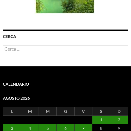
CERCA
Ricerca
per:
CALENDARIO
AGOSTO 2026
L
M
M
G
V
S
D
1
2
3
4
5
6
7
8
9