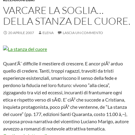
VARCARE LA SOGLIA…
DELLA STANZA DEL CUORE.
20 APRILE 2007
ELENA
LASCIA UN COMMENTO
Quant’Ã¨ difficile il mestiere di crescere. E ancor piÃ¹ arduo
quello di credere. Tanti, troppi ragazzi, travolti da tristi
esperienze esistenziali, smarriscono il senso della fede e
perdono la fiducia nel loro futuro: vivono “alla cieca”,
zigzagando tra vizi ed eccessi, incuranti di frantumare ogni
etica e rispetto verso di sÃ©. E’ ciÃ² che succede a Cristiana,
inquieta protagonista, poco piÃ¹ che ventenne, de “La stanza
del cuore” (pp. 177, edizioni Santi Quaranta, costo 11.00 â‚¬),
corposa prova narrativa del vicentino Luciano Marigo, autore
avvezzo a romanzi di notevole attrattiva tematica.