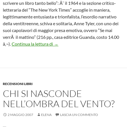
scrivere un libro tanto bello”: Ã¨ il 1964 e la sezione critico-
letteraria del “The New York Times” accoglie in maniera,
legittimamente entusiasta e trionfalista, l’esordio narrativo
della ventitreenne, schiva e solitaria, Anne Tyler, con uno dei
suoi capolavori di maggior presa emotiva, ovvero “Se mai
verrÃ il mattino” (216 pp., casa editrice Guanda, costo 14.00
La bellezza di essere normali nel “matt
â‚¬).
Continua la lettura di
→
RECENSIONI LIBRI
CHI SI NASCONDE
NELL’OMBRA DEL VENTO?
2 MAGGIO 2007
ELENA
LASCIA UN COMMENTO