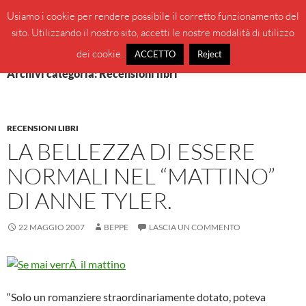
Vai
Cerca
BeppeBlog
Usiamo i cookie per rendere possibile il corretto funzionamento del
al
sito. Utilizzando il nostro sito, accetti le nostre modalità di utilizzo
MENU
contenuto
PRINCI
dei cookie.
ACCETTO
Reject
Archivi categoria: Recensioni libri
RECENSIONI LIBRI
LA BELLEZZA DI ESSERE
NORMALI NEL “MATTINO”
DI ANNE TYLER.
22 MAGGIO 2007
BEPPE
LASCIA UN COMMENTO
“Solo un romanziere straordinariamente dotato, poteva