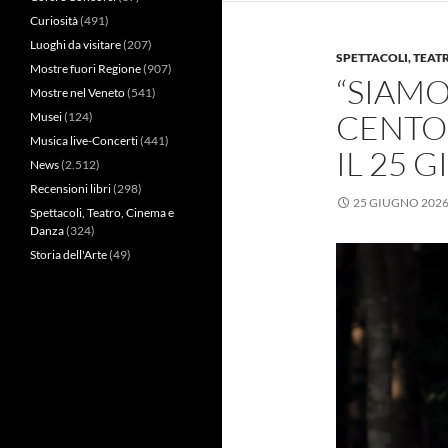
Curiosità
(491)
Luoghi da visitare
(207)
SPETTACOLI, TEAT
Mostre fuori Regione
(907)
“SIAMO
Mostre nel Veneto
(541)
CENTOR
Musei
(124)
Musica live-Concerti
(441)
IL 25 
News
(2.512)
Recensioni libri
(298)
25 GIUGNO 202
Spettacoli, Teatro, Cinema e
Danza
(324)
Storia dell'Arte
(49)