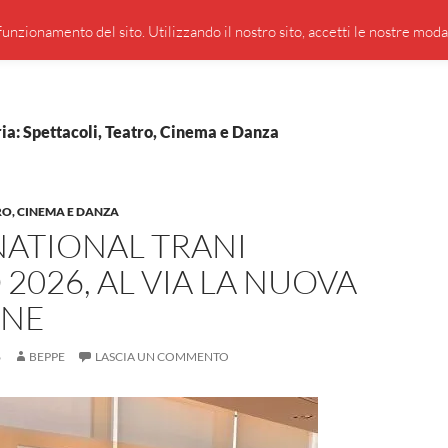
PRESENTAZIONE DI GIUSEPPE BORSOI
SEGNALAZIO
unzionamento del sito. Utilizzando il nostro sito, accetti le nostre modali
ia: Spettacoli, Teatro, Cinema e Danza
RO, CINEMA E DANZA
NATIONAL TRANI
2026, AL VIA LA NUOVA
ONE
6
BEPPE
LASCIA UN COMMENTO