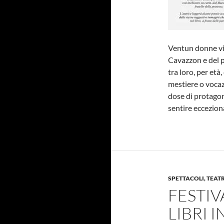
Ventun donne vis
Cavazzon e del 
tra loro, per età
mestiere o voca
dose di protago
sentire eccezion
SPETTACOLI, TEAT
FESTIV
LIBRI 