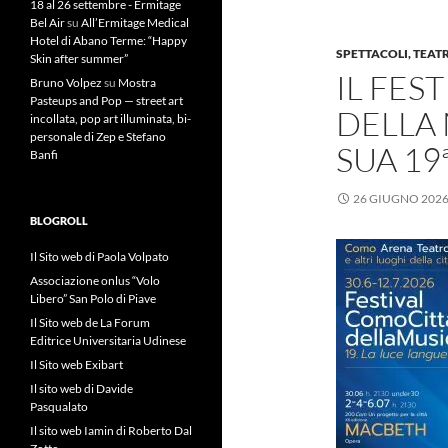
18 al 26 settembre - Ermitage
Bel Air
su
All’Ermitage Medical
Hotel di Abano Terme: “Happy
SPETTACOLI, TEAT
Skin after summer”
IL FES
Bruno Volpez
su
Mostra
Pasteups and Pop — street art
DELLA 
incollata, pop art illuminata, bi-
personale di Zep e Stefano
SUA 19
Banfi
26 GIUGNO 202
BLOGROLL
Il Sito web di Paola Volpato
Associazione onlus “Volo
Libero” San Polo di Piave
Il Sito web de La Forum
Editrice Universitaria Udinese
Il Sito web Exibart
Il sito web di Davide
Pasqualato
Il sito web Iamin di Roberto Dal