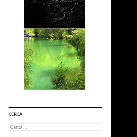
CERCA
Ricerca
per: