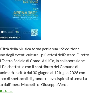
 Città della Musica torna per la sua 19ª edizione,
 degli eventi culturali più attesi dell’estate. Diretto
l Teatro Sociale di Como-AsLiCo, in collaborazione
i Palchettisti e con il contributo del Comune di
 animerà la città dal 30 giugno al 12 luglio 2026 con
o di spettacoli di grande rilievo, ispirati al tema La
tto dall’opera Macbeth di Giuseppe Verdi.
Il Festival Como Città della Musica torna per la sua 19ª ediz
ura di
→