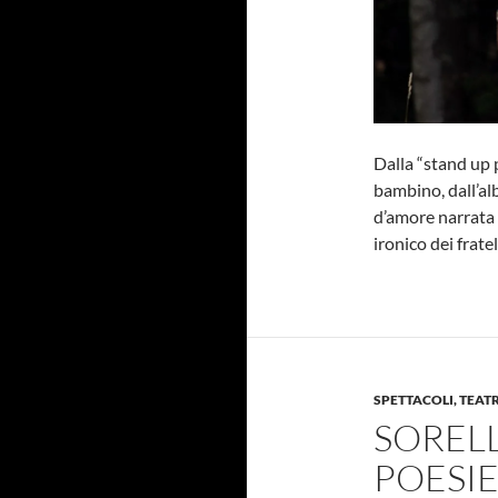
Dalla “stand up 
bambino, dall’al
d’amore narrata 
ironico dei frate
SPETTACOLI, TEAT
SORELL
POESIE