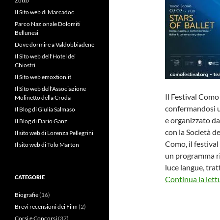
Zotto
Il Sito web di Marcadoc
Parco Nazionale Dolomiti
Bellunesi
Dove dormire a Valdobbiadene
Il Sito web dell'Hotel dei
Chiostri
Il Sito web emoxtion.it
Il Sito web dell'Associazione
Il Festival Como
Molinetto della Croda
confermandosi uno
Il Blog di Giulia Salmaso
e organizzato da
Il Blog di Dario Ganz
con la Società de
Il sito web di Lorenza Pellegrini
Como, il festival
Il sito web di Tolo Marton
un programma ricc
luce langue, tra
CATEGORIE
Continua la lett
Biografie
(16)
Brevi recensioni dei Film
(2)
Corsi e Concorsi
(37)