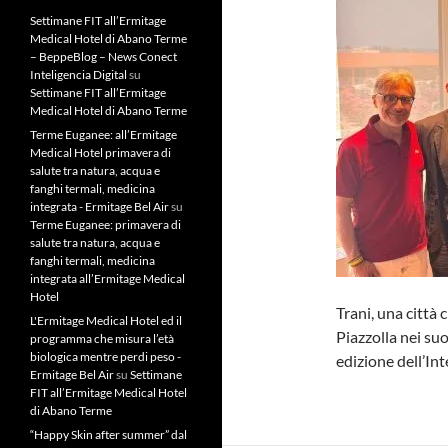
Settimane FIT all’Ermitage
Medical Hotel di Abano Terme
– BeppeBlog – News Conect
Inteligencia Digital
su
Settimane FIT all’Ermitage
Medical Hotel di Abano Terme
Terme Euganee: all’Ermitage
Medical Hotel primavera di
salute tra natura, acqua e
fanghi termali, medicina
integrata - Ermitage Bel Air
su
Terme Euganee: primavera di
salute tra natura, acqua e
fanghi termali, medicina
integrata all’Ermitage Medical
Hotel
Trani, una città
L'Ermitage Medical Hotel ed il
Piazzolla nei suoi
programma che misura l’età
biologica mentre perdi peso -
edizione dell’In
Ermitage Bel Air
su
Settimane
FIT all’Ermitage Medical Hotel
di Abano Terme
“Happy Skin after summer” dal