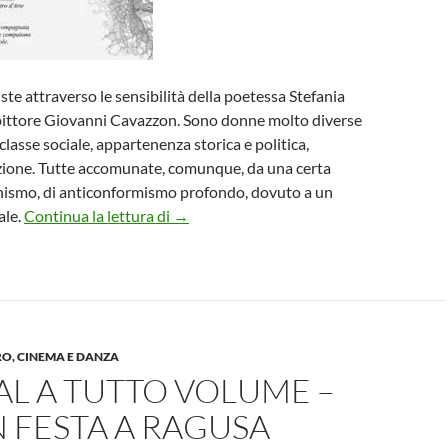
te attraverso le sensibilità della poetessa Stefania
pittore Giovanni Cavazzon. Sono donne molto diverse
, classe sociale, appartenenza storica e politica,
zione. Tutte accomunate, comunque, da una certa
nismo, di anticonformismo profondo, dovuto a un
Sorelle mie Recital di poesie a Roma, Ca
ale.
Continua la lettura di
→
RO, CINEMA E DANZA
AL A TUTTO VOLUME –
IN FESTA A RAGUSA