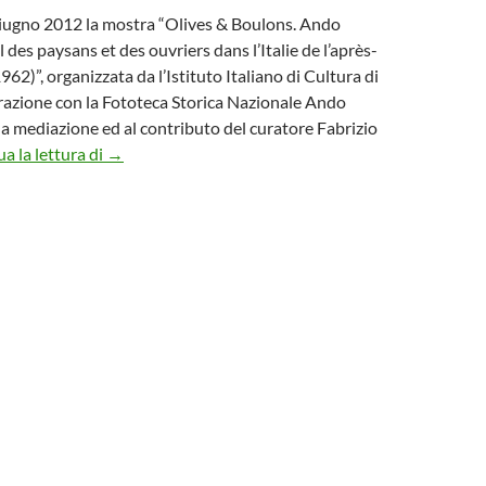
giugno 2012 la mostra “Olives & Boulons. Ando
il des paysans et des ouvriers dans l’Italie de l’après-
62)”, organizzata da l’Istituto Italiano di Cultura di
orazione con la Fototeca Storica Nazionale Ando
lla mediazione ed al contributo del curatore Fabrizio
“Olive e bulloni. Il lavoro di contadini e operai nell
a la lettura di
→