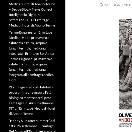
Medical Hotel di Abano Terme
13 GIUGNO 201
– BeppeBlog – News Conect
Inteligencia Digital
su
Settimane FIT all’Ermitage
Medical Hotel di Abano Terme
Terme Euganee: all’Ermitage
Medical Hotel primavera di
salute tra natura, acqua e
fanghi termali, medicina
integrata - Ermitage Bel Air
su
Terme Euganee: primavera di
salute tra natura, acqua e
fanghi termali, medicina
integrata all’Ermitage Medical
Hotel
L'Ermitage Medical Hotel ed il
programma che misura l’età
biologica mentre perdi peso -
Ermitage Bel Air
su
Settimane
FIT all’Ermitage Medical Hotel
di Abano Terme
“Happy Skin after summer” dal
18 al 26 settembre - Ermitage
Bel Air
su
All’Ermitage Medical