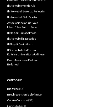
Il Sito web emoxtion.it
Il sito web di Lorenza Pellegrini
Il sito web di Tolo Marton
Associazione onlus “Volo
Libero” San Polo di Piave
Il Blog di Giulia Salmaso
Il Sito web di Marcadoc
Il Blog di Dario Ganz
Il Sito web de La Forum
Editrice Universitaria Udinese
Parco Nazionale Dolomiti
Bellunesi
CATEGORIE
Biografie
(16)
Brevi recensioni dei Film
(2)
Corsi e Concorsi
(37)
Curiosità
(491)