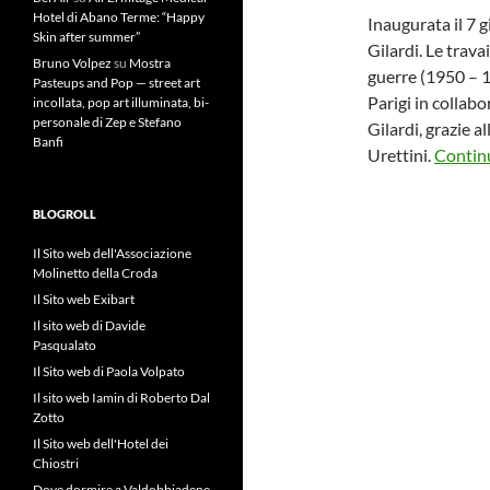
Hotel di Abano Terme: “Happy
Inaugurata il 7 
Skin after summer”
Gilardi. Le trava
Bruno Volpez
su
Mostra
guerre (1950 – 19
Pasteups and Pop — street art
Parigi in collab
incollata, pop art illuminata, bi-
personale di Zep e Stefano
Gilardi, grazie a
Banfi
Urettini.
Continu
BLOGROLL
Il Sito web dell'Associazione
Molinetto della Croda
Il Sito web Exibart
Il sito web di Davide
Pasqualato
Il Sito web di Paola Volpato
Il sito web Iamin di Roberto Dal
Zotto
Il Sito web dell'Hotel dei
Chiostri
Dove dormire a Valdobbiadene