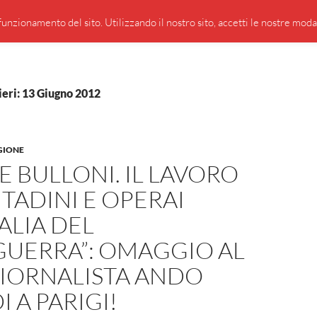
PRESENTAZIONE DI GIUSEPPE BORSOI
SEGNALAZIO
unzionamento del sito. Utilizzando il nostro sito, accetti le nostre modali
ieri: 13 Giugno 2012
GIONE
 E BULLONI. IL LAVORO
TADINI E OPERAI
TALIA DEL
UERRA”: OMAGGIO AL
IORNALISTA ANDO
I A PARIGI!