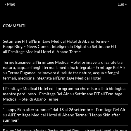
« Mag
Lug »
COMMENTI
Settimane FIT all’Ermitage Medical Hotel di Abano Terme –
BeppeBlog – News Conect Inteligencia Digital
su
Settimane FIT
all’Ermitage Medical Hotel di Abano Terme
Terme Euganee: all’Ermitage Medical Hotel primavera di salute tra
natura, acqua e fanghi termali, medicina integrata - Ermitage Bel Air
su
Terme Euganee: primavera di salute tra natura, acqua e fanghi
termali, medicina integrata all’Ermitage Medical Hotel
L'Ermitage Medical Hotel ed il programma che misura l’età biologica
mentre perdi peso - Ermitage Bel Air
su
Settimane FIT all’Ermitage
Medical Hotel di Abano Terme
“Happy Skin after summer” dal 18 al 26 settembre - Ermitage Bel Air
su
All’Ermitage Medical Hotel di Abano Terme: “Happy Skin after
summer”
Bruno Volpez
su
Mostra Pasteups and Pop — street art incollata, pop