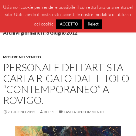
Vai
Cerca
BeppeBlog
Usiamo i cookie per rendere possibile il corretto funzionamento del
al
sito. Utilizzando il nostro sito, accetti le nostre modalità di utilizzo
MENU
contenuto
PRINCI
dei cookie.
ACCETTO
Reject
Archivi giornalieri: 6 Giugno 2012
MOSTRE NEL VENETO
PERSONALE DELL’ARTISTA
CARLA RIGATO DAL TITOLO
“CONTEMPORANEO” A
ROVIGO.
6 GIUGNO 2012
BEPPE
LASCIA UN COMMENTO