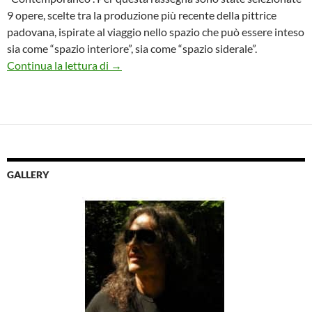
9 opere, scelte tra la produzione più recente della pittrice
padovana, ispirate al viaggio nello spazio che può essere inteso
sia come “spazio interiore”, sia come “spazio siderale”.
Personale dell’artista Carla Rigato dal ti
Continua la lettura di
→
GALLERY