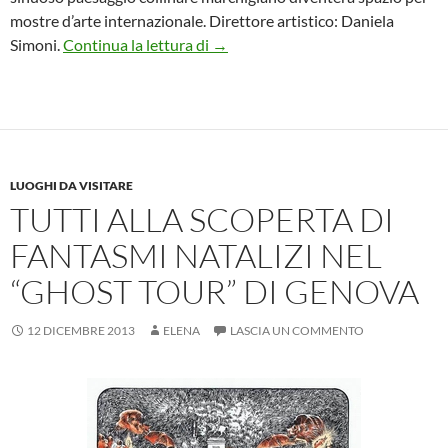
mostre d’arte internazionale. Direttore artistico: Daniela
Inaugurazione del Museo Casa Lic
Simoni.
Continua la lettura di
→
LUOGHI DA VISITARE
TUTTI ALLA SCOPERTA DI
FANTASMI NATALIZI NEL
“GHOST TOUR” DI GENOVA
12 DICEMBRE 2013
ELENA
LASCIA UN COMMENTO