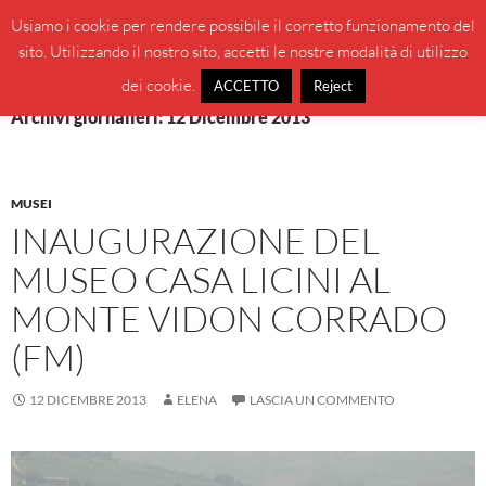
Vai
Cerca
BeppeBlog
Usiamo i cookie per rendere possibile il corretto funzionamento del
al
sito. Utilizzando il nostro sito, accetti le nostre modalità di utilizzo
MENU
contenuto
PRINCI
dei cookie.
ACCETTO
Reject
Archivi giornalieri: 12 Dicembre 2013
MUSEI
INAUGURAZIONE DEL
MUSEO CASA LICINI AL
MONTE VIDON CORRADO
(FM)
12 DICEMBRE 2013
ELENA
LASCIA UN COMMENTO