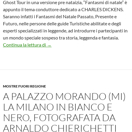
Ghost Tour in una versione pre nataizia, “Fantasmi di natale” è
appunto il tema conduttore dedicato a CHARLES DICKENS.
Saranno infatti i Fantasmi del Natale Passato, Presente e
Futuro, nelle persone delle guide Turistiche abilitate e degli
esperti specializzati in leggende, ad introdurre i partecipanti in
un mondo speciale sospeso tra storia, leggenda e fantasia.
Tutti alla scoperta di Fantasmi natalizi ne
Continua la lettura di
→
MOSTRE FUORI REGIONE
A PALAZZO MORANDO (MI)
LA MILANO IN BIANCO E
NERO, FOTOGRAFATA DA
ARNALDO CHIERICHETTI