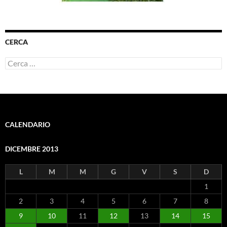
CERCA
Ricerca
per:
CALENDARIO
DICEMBRE 2013
L
M
M
G
V
S
D
1
2
3
4
5
6
7
8
9
10
11
12
13
14
15