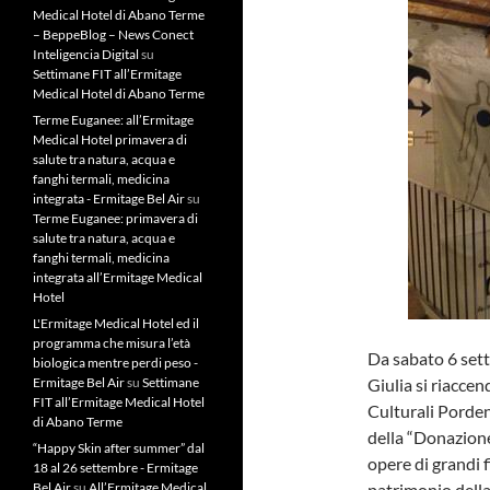
Medical Hotel di Abano Terme
– BeppeBlog – News Conect
Inteligencia Digital
su
Settimane FIT all’Ermitage
Medical Hotel di Abano Terme
Terme Euganee: all’Ermitage
Medical Hotel primavera di
salute tra natura, acqua e
fanghi termali, medicina
integrata - Ermitage Bel Air
su
Terme Euganee: primavera di
salute tra natura, acqua e
fanghi termali, medicina
integrata all’Ermitage Medical
Hotel
L'Ermitage Medical Hotel ed il
programma che misura l’età
Da sabato 6 sette
biologica mentre perdi peso -
Ermitage Bel Air
su
Settimane
Giulia si riaccen
FIT all’Ermitage Medical Hotel
Culturali Porden
di Abano Terme
della “Donazione
“Happy Skin after summer” dal
opere di grandi 
18 al 26 settembre - Ermitage
Bel Air
su
All’Ermitage Medical
patrimonio della