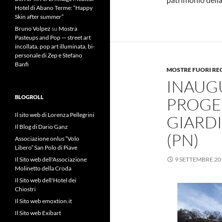
Hotel di Abano Terme: “Happy
Skin after summer”
Bruno Volpez
su
Mostra
Pasteups and Pop — street art
incollata, pop art illuminata, bi-
personale di Zep e Stefano
Banfi
MOSTRE FUORI RE
INAUG
BLOGROLL
PROGE
Il sito web di Lorenza Pellegrini
GIARDI
Il Blog di Dario Ganz
(PN)
Associazione onlus “Volo
Libero” San Polo di Piave
Il Sito web dell'Associazione
9 SETTEMBRE 20
Molinetto della Croda
Il Sito web dell'Hotel dei
Chiostri
Il Sito web emoxtion.it
Il Sito web Exibart