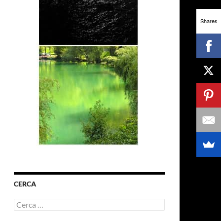
Shares
CERCA
Ricerca
per: