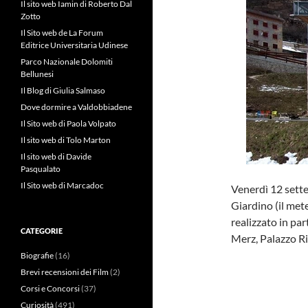
Il sito web Iamin di Roberto Dal
Zotto
Il Sito web de La Forum
Editrice Universitaria Udinese
Parco Nazionale Dolomiti
Bellunesi
Il Blog di Giulia Salmaso
Dove dormire a Valdobbiadene
Il Sito web di Paola Volpato
Il sito web di Tolo Marton
Il sito web di Davide
Pasqualato
Il Sito web di Marcadoc
Venerdì 12 sette
Giardino (il met
realizzato in p
CATEGORIE
Merz, Palazzo R
Biografie
(16)
Brevi recensioni dei Film
(2)
Corsi e Concorsi
(37)
Curiosità
(491)