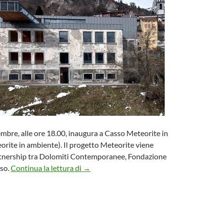
mbre, alle ore 18.00, inaugura a Casso Meteorite in
eorite in ambiente). Il progetto Meteorite viene
artnership tra Dolomiti Contemporanee, Fondazione
Inaugurazione del progetto “Meteorite i
iso.
Continua la lettura di
→