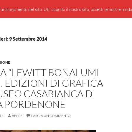
PRESENTAZIONE DI GIUSEPPE BORSOI
SEGNALAZIO
unzionamento del sito. Utilizzando il nostro sito, accetti le nostre modali
ieri: 9 Settembre 2014
GIONE
A “LEWITT BONALUMI
. EDIZIONI DI GRAFICA
USEO CASABIANCA DI
A PORDENONE
14
BEPPE
LASCIA UN COMMENTO