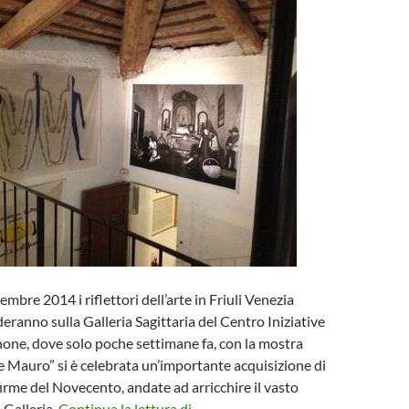
mbre 2014 i riflettori dell’arte in Friuli Venezia
deranno sulla Galleria Sagittaria del Centro Iniziative
one, dove solo poche settimane fa, con la mostra
 Mauro” si è celebrata un’importante acquisizione di
firme del Novecento, andate ad arricchire il vasto
Mostra “LeWitt Bonalumi Boetti. E
 Galleria.
Continua la lettura di
→