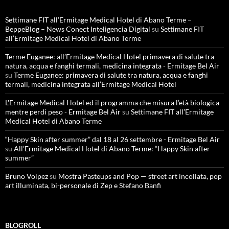
Settimane FIT all’Ermitage Medical Hotel di Abano Terme –
BeppeBlog – News Conect Inteligencia Digital
su
Settimane FIT
all’Ermitage Medical Hotel di Abano Terme
Terme Euganee: all’Ermitage Medical Hotel primavera di salute tra
natura, acqua e fanghi termali, medicina integrata - Ermitage Bel Air
su
Terme Euganee: primavera di salute tra natura, acqua e fanghi
termali, medicina integrata all’Ermitage Medical Hotel
L'Ermitage Medical Hotel ed il programma che misura l’età biologica
mentre perdi peso - Ermitage Bel Air
su
Settimane FIT all’Ermitage
Medical Hotel di Abano Terme
“Happy Skin after summer” dal 18 al 26 settembre - Ermitage Bel Air
su
All’Ermitage Medical Hotel di Abano Terme: “Happy Skin after
summer”
Bruno Volpez
su
Mostra Pasteups and Pop — street art incollata, pop
art illuminata, bi-personale di Zep e Stefano Banfi
BLOGROLL