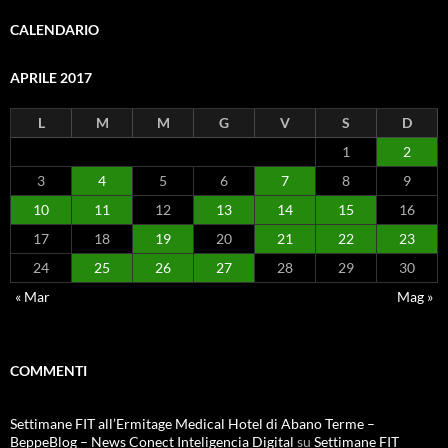
CALENDARIO
APRILE 2017
L
M
M
G
V
S
D
1
2
3
4
5
6
7
8
9
10
11
12
13
14
15
16
17
18
19
20
21
22
23
24
25
26
27
28
29
30
« Mar
Mag »
COMMENTI
Settimane FIT all’Ermitage Medical Hotel di Abano Terme –
BeppeBlog – News Conect Inteligencia Digital
su
Settimane FIT