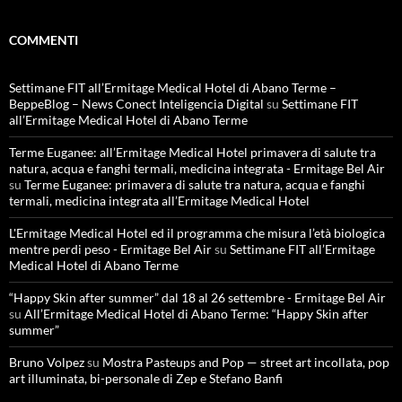
COMMENTI
Settimane FIT all’Ermitage Medical Hotel di Abano Terme –
BeppeBlog – News Conect Inteligencia Digital
su
Settimane FIT
all’Ermitage Medical Hotel di Abano Terme
Terme Euganee: all’Ermitage Medical Hotel primavera di salute tra
natura, acqua e fanghi termali, medicina integrata - Ermitage Bel Air
su
Terme Euganee: primavera di salute tra natura, acqua e fanghi
termali, medicina integrata all’Ermitage Medical Hotel
L'Ermitage Medical Hotel ed il programma che misura l’età biologica
mentre perdi peso - Ermitage Bel Air
su
Settimane FIT all’Ermitage
Medical Hotel di Abano Terme
“Happy Skin after summer” dal 18 al 26 settembre - Ermitage Bel Air
su
All’Ermitage Medical Hotel di Abano Terme: “Happy Skin after
summer”
Bruno Volpez
su
Mostra Pasteups and Pop — street art incollata, pop
art illuminata, bi-personale di Zep e Stefano Banfi