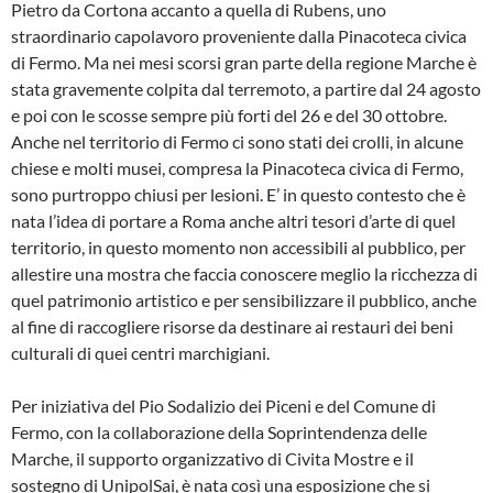
Pietro da Cortona accanto a quella di Rubens, uno
straordinario capolavoro proveniente dalla Pinacoteca civica
di Fermo. Ma nei mesi scorsi gran parte della regione Marche è
stata gravemente colpita dal terremoto, a partire dal 24 agosto
e poi con le scosse sempre più forti del 26 e del 30 ottobre.
Anche nel territorio di Fermo ci sono stati dei crolli, in alcune
chiese e molti musei, compresa la Pinacoteca civica di Fermo,
sono purtroppo chiusi per lesioni. E’ in questo contesto che è
nata l’idea di portare a Roma anche altri tesori d’arte di quel
territorio, in questo momento non accessibili al pubblico, per
allestire una mostra che faccia conoscere meglio la ricchezza di
quel patrimonio artistico e per sensibilizzare il pubblico, anche
al fine di raccogliere risorse da destinare ai restauri dei beni
culturali di quei centri marchigiani.
Per iniziativa del Pio Sodalizio dei Piceni e del Comune di
Fermo, con la collaborazione della Soprintendenza delle
Marche, il supporto organizzativo di Civita Mostre e il
sostegno di UnipolSai, è nata così una esposizione che si