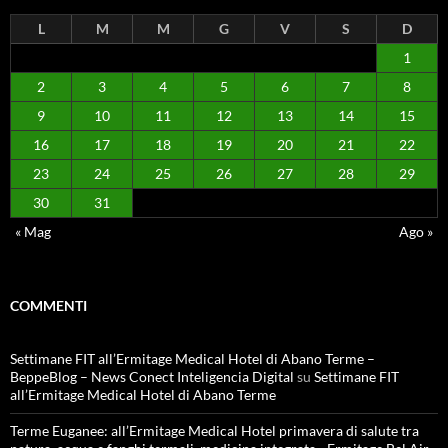
L
M
M
G
V
S
D
1
2
3
4
5
6
7
8
9
10
11
12
13
14
15
16
17
18
19
20
21
22
23
24
25
26
27
28
29
30
31
« Mag
Ago »
COMMENTI
Settimane FIT all’Ermitage Medical Hotel di Abano Terme –
BeppeBlog – News Conect Inteligencia Digital
su
Settimane FIT
all’Ermitage Medical Hotel di Abano Terme
Terme Euganee: all’Ermitage Medical Hotel primavera di salute tra