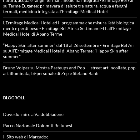
natura, acqua e fanghi termali, medicina integrata - Ermitage Bel Air
su
Terme Euganee: primavera di salute tra natura, acqua e fanghi
termali, medicina integrata all’Ermitage Medical Hotel
L'Ermitage Medical Hotel ed il programma che misura l’età biologica
mentre perdi peso - Ermitage Bel Air
su
Settimane FIT all’Ermitage
Medical Hotel di Abano Terme
“Happy Skin after summer” dal 18 al 26 settembre - Ermitage Bel Air
su
All’Ermitage Medical Hotel di Abano Terme: “Happy Skin after
summer”
Bruno Volpez
su
Mostra Pasteups and Pop — street art incollata, pop
art illuminata, bi-personale di Zep e Stefano Banfi
BLOGROLL
Dove dormire a Valdobbiadene
Parco Nazionale Dolomiti Bellunesi
Il Sito web di Marcadoc