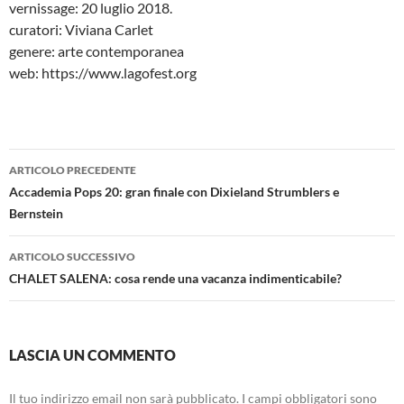
vernissage: 20 luglio 2018.
curatori: Viviana Carlet
genere: arte contemporanea
web: https://www.lagofest.org
Navigazione
ARTICOLO PRECEDENTE
articolo
Accademia Pops 20: gran finale con Dixieland Strumblers e
Bernstein
ARTICOLO SUCCESSIVO
CHALET SALENA: cosa rende una vacanza indimenticabile?
LASCIA UN COMMENTO
Il tuo indirizzo email non sarà pubblicato.
I campi obbligatori sono