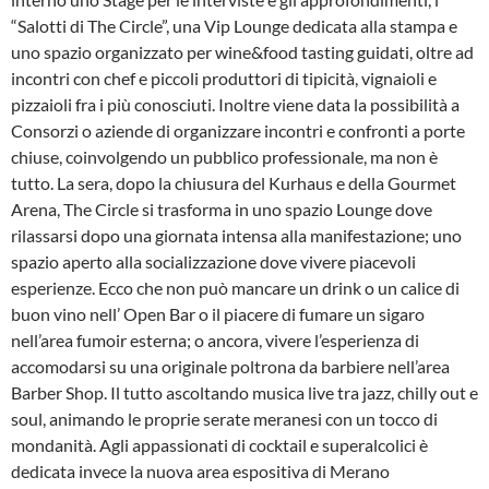
“Salotti di The Circle”, una Vip Lounge dedicata alla stampa e
uno spazio organizzato per wine&food tasting guidati, oltre ad
incontri con chef e piccoli produttori di tipicità, vignaioli e
pizzaioli fra i più conosciuti. Inoltre viene data la possibilità a
Consorzi o aziende di organizzare incontri e confronti a porte
chiuse, coinvolgendo un pubblico professionale, ma non è
tutto. La sera, dopo la chiusura del Kurhaus e della Gourmet
Arena, The Circle si trasforma in uno spazio Lounge dove
rilassarsi dopo una giornata intensa alla manifestazione; uno
spazio aperto alla socializzazione dove vivere piacevoli
esperienze. Ecco che non può mancare un drink o un calice di
buon vino nell’ Open Bar o il piacere di fumare un sigaro
nell’area fumoir esterna; o ancora, vivere l’esperienza di
accomodarsi su una originale poltrona da barbiere nell’area
Barber Shop. Il tutto ascoltando musica live tra jazz, chilly out e
soul, animando le proprie serate meranesi con un tocco di
mondanità. Agli appassionati di cocktail e superalcolici è
dedicata invece la nuova area espositiva di Merano