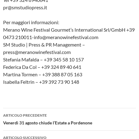
pr@smstudiopress.it
Per maggiori informazioni:
Merano Wine Festival Gourmet’s International Srl/GmbH +39
0473 210011-info@meranowinefestival.com
SM Studio | Press & PR Management –
press@meranowinefestival.com
Stefania Mafalda – +39 345 58 10 157
Federica Da Col – +39 324 89 40 641
Martina Tormen – +39 388 87 05 163
Isabella Feltrin – +39 392 73 90 148
Navigazione
ARTICOLO PRECEDENTE
articolo
Venerdì 31 agosto chiude l’Estate a Pordenone
ARTICOLO SUCCESSIVO