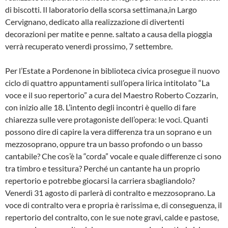
di biscotti. Il laboratorio della scorsa settimana,in Largo
Cervignano, dedicato alla realizzazione di divertenti
decorazioni per matite e penne. saltato a causa della pioggia
verrà recuperato venerdì prossimo, 7 settembre.
Per l’Estate a Pordenone in biblioteca civica prosegue il nuovo
ciclo di quattro appuntamenti sull’opera lirica intitolato “La
voce e il suo repertorio” a cura del Maestro Roberto Cozzarin,
con inizio alle 18. L’intento degli incontri è quello di fare
chiarezza sulle vere protagoniste dell’opera: le voci. Quanti
possono dire di capire la vera differenza tra un soprano e un
mezzosoprano, oppure tra un basso profondo o un basso
cantabile? Che cos’è la “corda” vocale e quale differenze ci sono
tra timbro e tessitura? Perché un cantante ha un proprio
repertorio e potrebbe giocarsi la carriera sbagliandolo?
Venerdì 31 agosto di parlerà di contralto e mezzosoprano. La
voce di contralto vera e propria è rarissima e, di conseguenza, il
repertorio del contralto, con le sue note gravi, calde e pastose,