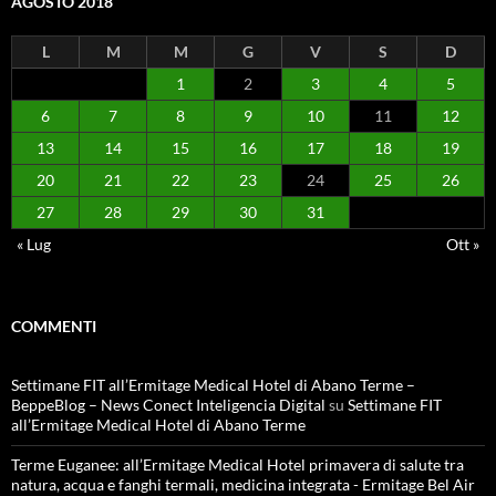
AGOSTO 2018
L
M
M
G
V
S
D
1
2
3
4
5
6
7
8
9
10
11
12
13
14
15
16
17
18
19
20
21
22
23
24
25
26
27
28
29
30
31
« Lug
Ott »
COMMENTI
Settimane FIT all’Ermitage Medical Hotel di Abano Terme –
BeppeBlog – News Conect Inteligencia Digital
su
Settimane FIT
all’Ermitage Medical Hotel di Abano Terme
Terme Euganee: all’Ermitage Medical Hotel primavera di salute tra
natura, acqua e fanghi termali, medicina integrata - Ermitage Bel Air