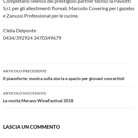
Completano l’elenco dei prestigiosi partner tecnici la Paviotti
S.r.l. per gli allestimenti floreali, Marcolin Covering per i gazebo
e Zanussi Professional per le cucine.
Clelia Delponte
0434/392924 3470349679
Navigazione
ARTICOLO PRECEDENTE
articolo
Il pianoforte: mostra sulla storia e spazio per giovani concertisti
ARTICOLO SUCCESSIVO
Le novità Merano WineFestival 2018
LASCIA UN COMMENTO