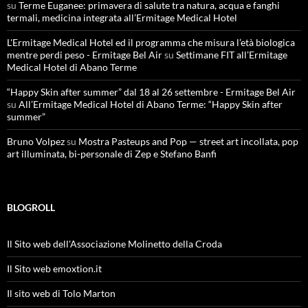
su
Terme Euganee: primavera di salute tra natura, acqua e fanghi
termali, medicina integrata all’Ermitage Medical Hotel
L'Ermitage Medical Hotel ed il programma che misura l’età biologica
mentre perdi peso - Ermitage Bel Air
su
Settimane FIT all’Ermitage
Medical Hotel di Abano Terme
“Happy Skin after summer” dal 18 al 26 settembre - Ermitage Bel Air
su
All’Ermitage Medical Hotel di Abano Terme: “Happy Skin after
summer”
Bruno Volpez
su
Mostra Pasteups and Pop — street art incollata, pop
art illuminata, bi-personale di Zep e Stefano Banfi
BLOGROLL
Il Sito web dell'Associazione Molinetto della Croda
Il Sito web emoxtion.it
Il sito web di Tolo Marton