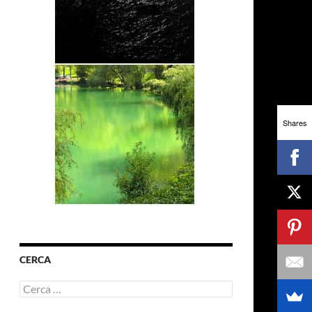
Shares
CERCA
Ricerca
per: