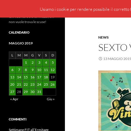
Cerca
BeppeBlog
Usiamo i cookie per rendere possibile il corretto f
Vai
Chi vuol fare trova i mezzi, chi
non vuole trova le scuse!
al
contenuto
CALENDARIO
NEWS
MAGGIO 2019
SEXTO 
L
M
M
G
V
S
D
13 MAGGIO 201
1
2
3
4
5
6
7
8
9
10
11
12
13
14
15
16
17
18
19
20
21
22
23
24
25
26
27
28
29
30
31
« Apr
Giu »
COMMENTI
Settimane FIT all’Ermitage