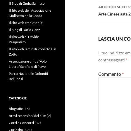
Il Blog di Giulia Salmaso
ARTICOLO SUCCES
Il Sito web dell'Associazione
Arte Cinese asta 
Molinetto della Croda
Il Sito web emoxtion.it
Il Blog di Dario Ganz
Il sito web di Davide
LASCIA UN 
Pasqualato
Il sito web Iamin di Roberto Dal
Il tuo indirizzo e
Zotto
contrassegnati
*
Associazione onlus “Volo
Libero” San Polo di Piave
Commento
*
Parco Nazionale Dolomiti
Bellunesi
CATEGORIE
Biografie
(16)
Brevi recensioni dei Film
(2)
Corsi e Concorsi
(37)
Curiosità
(491)