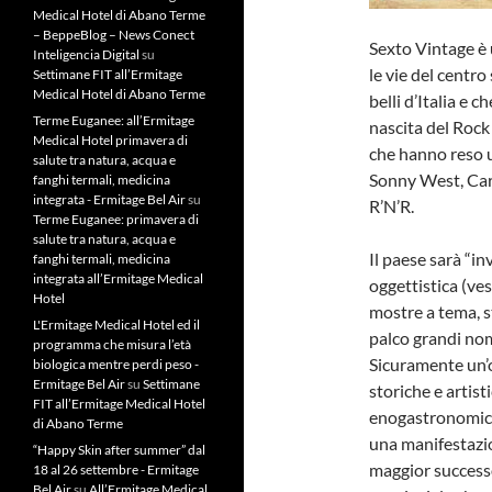
Medical Hotel di Abano Terme
– BeppeBlog – News Conect
Sexto Vintage è 
Inteligencia Digital
su
le vie del centr
Settimane FIT all’Ermitage
Medical Hotel di Abano Terme
belli d’Italia e 
Terme Euganee: all’Ermitage
nascita del Rock 
Medical Hotel primavera di
che hanno reso u
salute tra natura, acqua e
Sonny West, Carl
fanghi termali, medicina
integrata - Ermitage Bel Air
su
R’N’R.
Terme Euganee: primavera di
salute tra natura, acqua e
Il paese sarà “i
fanghi termali, medicina
integrata all’Ermitage Medical
oggettistica (vest
Hotel
mostre a tema, st
L'Ermitage Medical Hotel ed il
palco grandi nom
programma che misura l’età
Sicuramente un’o
biologica mentre perdi peso -
Ermitage Bel Air
su
Settimane
storiche e artist
FIT all’Ermitage Medical Hotel
enogastronomiche
di Abano Terme
una manifestazio
“Happy Skin after summer” dal
maggior successo
18 al 26 settembre - Ermitage
Bel Air
su
All’Ermitage Medical