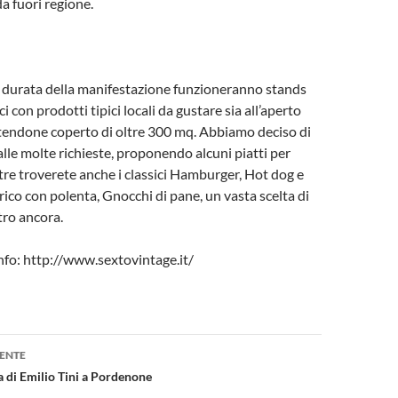
a fuori regione.
a durata della manifestazione funzioneranno stands
con prodotti tipici locali da gustare sia all’aperto
tendone coperto di oltre 300 mq. Abbiamo deciso di
alle molte richieste, proponendo alcuni piatti per
ltre troverete anche i classici Hamburger, Hot dog e
Frico con polenta, Gnocchi di pane, un vasta scelta di
tro ancora.
fo: http://www.sextovintage.it/
one
ENTE
a di Emilio Tini a Pordenone