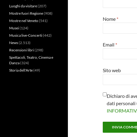
Luoghi da visitare
(207)
Mostre fuori Regione
(908)
Nome
*
Mostre nel Veneto
(541)
Musei
(124)
Musica live-Concerti
(442)
News
(2.513)
Email
*
Recensioni libri
(298)
Spettacoli, Teatro, Cinema e
Danza
(324)
Sito web
Storia dell'Arte
(49)
Dichiaro di av
dati personal
INFORMATI