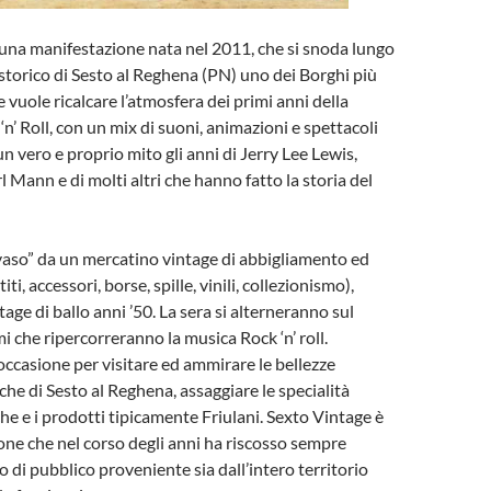
una manifestazione nata nel 2011, che si snoda lungo
o storico di Sesto al Reghena (PN) uno dei Borghi più
che vuole ricalcare l’atmosfera dei primi anni della
‘n’ Roll, con un mix di suoni, animazioni e spettacoli
n vero e proprio mito gli anni di Jerry Lee Lewis,
 Mann e di molti altri che hanno fatto la storia del
nvaso” da un mercatino vintage di abbigliamento ed
iti, accessori, borse, spille, vinili, collezionismo),
age di ballo anni ’50. La sera si alterneranno sul
i che ripercorreranno la musica Rock ‘n’ roll.
ccasione per visitare ed ammirare le bellezze
iche di Sesto al Reghena, assaggiare le specialità
 e i prodotti tipicamente Friulani. Sexto Vintage è
ne che nel corso degli anni ha riscosso sempre
 di pubblico proveniente sia dall’intero territorio