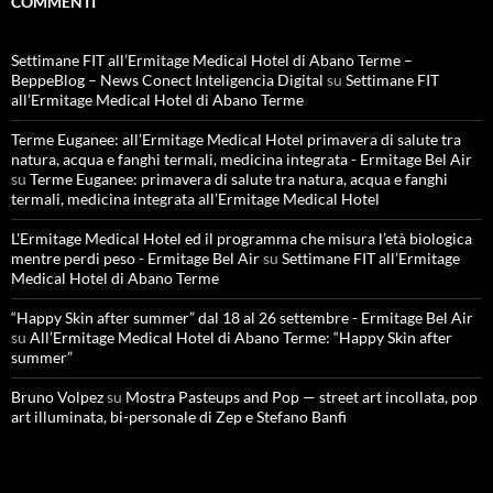
COMMENTI
Settimane FIT all’Ermitage Medical Hotel di Abano Terme –
BeppeBlog – News Conect Inteligencia Digital
su
Settimane FIT
all’Ermitage Medical Hotel di Abano Terme
Terme Euganee: all’Ermitage Medical Hotel primavera di salute tra
natura, acqua e fanghi termali, medicina integrata - Ermitage Bel Air
su
Terme Euganee: primavera di salute tra natura, acqua e fanghi
termali, medicina integrata all’Ermitage Medical Hotel
L'Ermitage Medical Hotel ed il programma che misura l’età biologica
mentre perdi peso - Ermitage Bel Air
su
Settimane FIT all’Ermitage
Medical Hotel di Abano Terme
“Happy Skin after summer” dal 18 al 26 settembre - Ermitage Bel Air
su
All’Ermitage Medical Hotel di Abano Terme: “Happy Skin after
summer”
Bruno Volpez
su
Mostra Pasteups and Pop — street art incollata, pop
art illuminata, bi-personale di Zep e Stefano Banfi