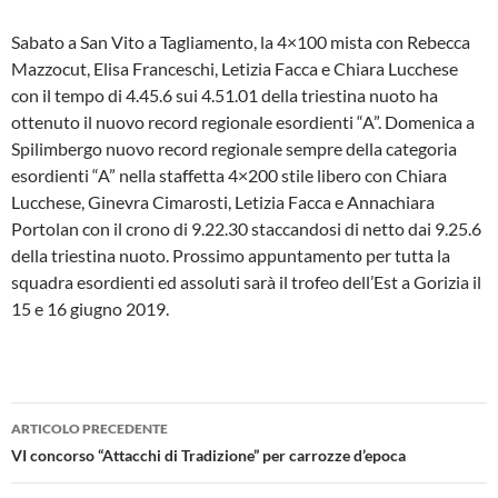
Sabato a San Vito a Tagliamento, la 4×100 mista con Rebecca
Mazzocut, Elisa Franceschi, Letizia Facca e Chiara Lucchese
con il tempo di 4.45.6 sui 4.51.01 della triestina nuoto ha
ottenuto il nuovo record regionale esordienti “A”. Domenica a
Spilimbergo nuovo record regionale sempre della categoria
esordienti “A” nella staffetta 4×200 stile libero con Chiara
Lucchese, Ginevra Cimarosti, Letizia Facca e Annachiara
Portolan con il crono di 9.22.30 staccandosi di netto dai 9.25.6
della triestina nuoto. Prossimo appuntamento per tutta la
squadra esordienti ed assoluti sarà il trofeo dell’Est a Gorizia il
15 e 16 giugno 2019.
Navigazione
ARTICOLO PRECEDENTE
articolo
VI concorso “Attacchi di Tradizione” per carrozze d’epoca