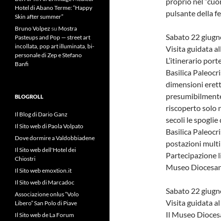
proprio nel “cuor
Hotel di Abano Terme: “Happy
pulsante della fe
Skin after summer”
Bruno Volpez
su
Mostra
Sabato 22 giugn
Pasteups and Pop — street art
incollata, pop art illuminata, bi-
Visita guidata al
personale di Zep e Stefano
L’itinerario porte
Banfi
Basilica Paleocri
dimensioni erett
presumibilmente v
BLOGROLL
riscoperto solo 
Il Blog di Dario Ganz
secoli le spoglie 
Il Sito web di Paola Volpato
Basilica Paleocr
Dove dormire a Valdobbiadene
postazioni multim
Il Sito web dell'Hotel dei
Partecipazione li
Chiostri
Museo Diocesano
Il Sito web emoxtion.it
Il Sito web di Marcadoc
Sabato 22 giugn
Associazione onlus “Volo
Visita guidata 
Libero” San Polo di Piave
Il Museo Diocesa
Il Sito web de La Forum