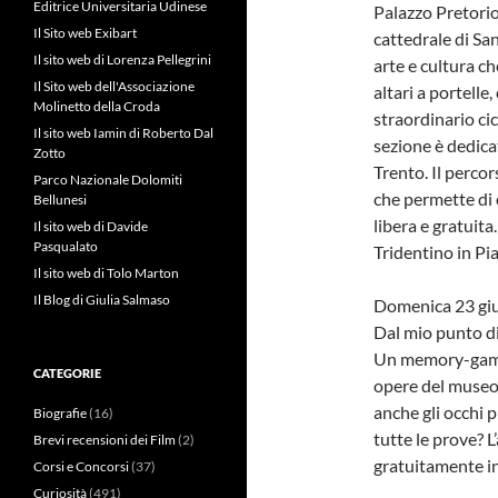
Editrice Universitaria Udinese
Palazzo Pretorio
Il Sito web Exibart
cattedrale di San
Il sito web di Lorenza Pellegrini
arte e cultura ch
Il Sito web dell'Associazione
altari a portelle,
Molinetto della Croda
straordinario cic
Il sito web Iamin di Roberto Dal
sezione è dedica
Zotto
Trento. Il perco
Parco Nazionale Dolomiti
che permette di o
Bellunesi
libera e gratuit
Il sito web di Davide
Pasqualato
Tridentino in P
Il sito web di Tolo Marton
Il Blog di Giulia Salmaso
Domenica 23 gi
Dal mio punto di
Un memory-game 
CATEGORIE
opere del museo,
anche gli occhi p
Biografie
(16)
tutte le prove? L’
Brevi recensioni dei Film
(2)
gratuitamente in 
Corsi e Concorsi
(37)
Curiosità
(491)