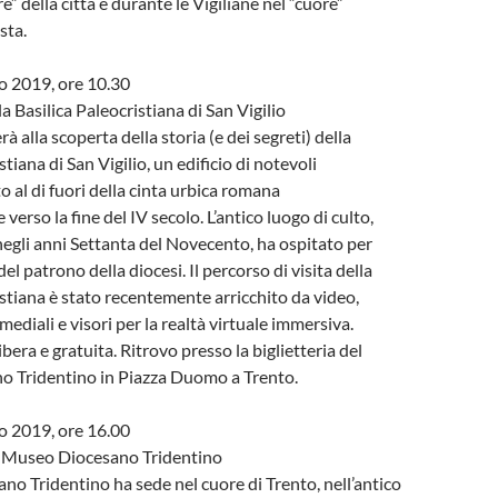
e” della città e durante le Vigiliane nel “cuore”
sta.
o 2019, ore 10.30
la Basilica Paleocristiana di San Vigilio
rà alla scoperta della storia (e dei segreti) della
stiana di San Vigilio, un edificio di notevoli
o al di fuori della cinta urbica romana
erso la fine del IV secolo. L’antico luogo di culto,
negli anni Settanta del Novecento, ha ospitato per
del patrono della diocesi. Il percorso di visita della
istiana è stato recentemente arricchito da video,
ediali e visori per la realtà virtuale immersiva.
bera e gratuita. Ritrovo presso la biglietteria del
 Tridentino in Piazza Duomo a Trento.
o 2019, ore 16.00
al Museo Diocesano Tridentino
no Tridentino ha sede nel cuore di Trento, nell’antico