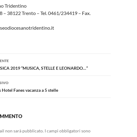
o Tridentino
 – 38122 Trento – Tel. 0461/234419 – Fax.
seodiocesanotridentino.it
one
ENTE
SICA 2019 “MUSICA, STELLE E LEONARDO…”
SIVO
 Hotel Fanes vacanza a 5 stelle
COMMENTO
mail non sarà pubblicato.
I campi obbligatori sono