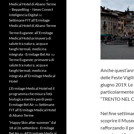
Medical Hotel di Abano Terme
– BeppeBlog – News Conect
Inteligencia Digital
su
Settimane FIT all’Ermitage
Medical Hotel di Abano Terme
Terme Euganee: all’Ermitage
Medical Hotel primavera di
salute tra natura, acqua e
fanghi termali, medicina
integrata - Ermitage Bel Air
su
Terme Euganee: primavera di
salute tra natura, acqua e
Anche quest’ann
fanghi termali, medicina
integrata all’Ermitage Medical
delle Feste Vigi
Hotel
giugno 2019. Le 
L'Ermitage Medical Hotel ed il
particolarmente 
programma che misura l’età
“TRENTO NEL CUO
biologica mentre perdi peso -
Ermitage Bel Air
su
Settimane
FIT all’Ermitage Medical Hotel
Nel fine settima
di Abano Terme
scoprire il Museo
“Happy Skin after summer” dal
rafforzando il pr
18 al 26 settembre - Ermitage
Bel Air
su
All’Ermitage Medical