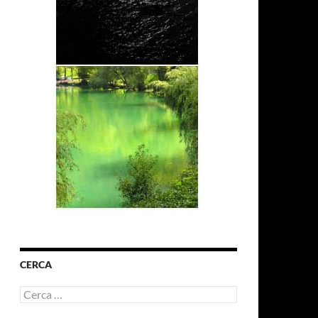
CERCA
Ricerca
per: