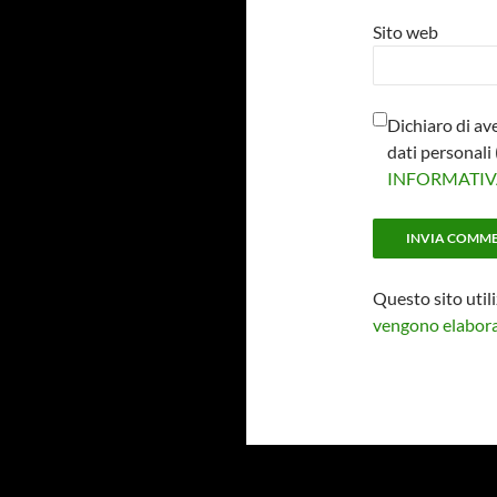
Sito web
Dichiaro di av
dati personal
INFORMATI
Questo sito util
vengono elaborat