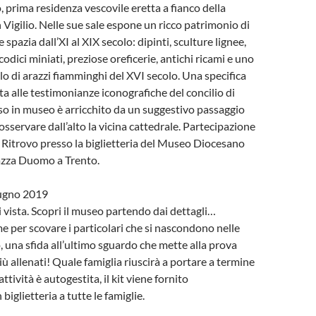
, prima residenza vescovile eretta a fianco della
 Vigilio. Nelle sue sale espone un ricco patrimonio di
e spazia dall’XI al XIX secolo: dipinti, sculture lignee,
 codici miniati, preziose oreficerie, antichi ricami e uno
lo di arazzi fiamminghi del XVI secolo. Una specifica
ta alle testimonianze iconografiche del concilio di
rso in museo è arricchito da un suggestivo passaggio
sservare dall’alto la vicina cattedrale. Partecipazione
a. Ritrovo presso la biglietteria del Museo Diocesano
iazza Duomo a Trento.
ugno 2019
 vista. Scopri il museo partendo dai dettagli…
per scovare i particolari che si nascondono nelle
 una sfida all’ultimo sguardo che mette alla prova
iù allenati! Quale famiglia riuscirà a portare a termine
attività è autogestita, il kit viene fornito
biglietteria a tutte le famiglie.