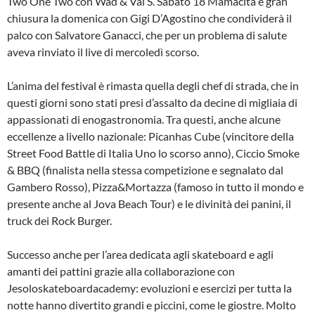
Two One Two con Wad & Val S. Sabato 18 Mamacita e gran
chiusura la domenica con Gigi D’Agostino che condividerà il
palco con Salvatore Ganacci, che per un problema di salute
aveva rinviato il live di mercoledì scorso.
L’anima del festival è rimasta quella degli chef di strada, che in
questi giorni sono stati presi d’assalto da decine di migliaia di
appassionati di enogastronomia. Tra questi, anche alcune
eccellenze a livello nazionale: Picanhas Cube (vincitore della
Street Food Battle di Italia Uno lo scorso anno), Ciccio Smoke
& BBQ (finalista nella stessa competizione e segnalato dal
Gambero Rosso), Pizza&Mortazza (famoso in tutto il mondo e
presente anche al Jova Beach Tour) e le divinità dei panini, il
truck dei Rock Burger.
Successo anche per l’area dedicata agli skateboard e agli
amanti dei pattini grazie alla collaborazione con
Jesoloskateboardacademy: evoluzioni e esercizi per tutta la
notte hanno divertito grandi e piccini, come le giostre. Molto