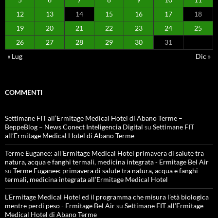
12
13
14
15
16
17
18
19
20
21
22
23
24
25
26
27
28
29
30
31
« Lug
Dic »
COMMENTI
Settimane FIT all’Ermitage Medical Hotel di Abano Terme –
BeppeBlog – News Conect Inteligencia Digital
su
Settimane FIT
all’Ermitage Medical Hotel di Abano Terme
Terme Euganee: all’Ermitage Medical Hotel primavera di salute tra
natura, acqua e fanghi termali, medicina integrata - Ermitage Bel Air
su
Terme Euganee: primavera di salute tra natura, acqua e fanghi
termali, medicina integrata all’Ermitage Medical Hotel
L'Ermitage Medical Hotel ed il programma che misura l’età biologica
mentre perdi peso - Ermitage Bel Air
su
Settimane FIT all’Ermitage
Medical Hotel di Abano Terme