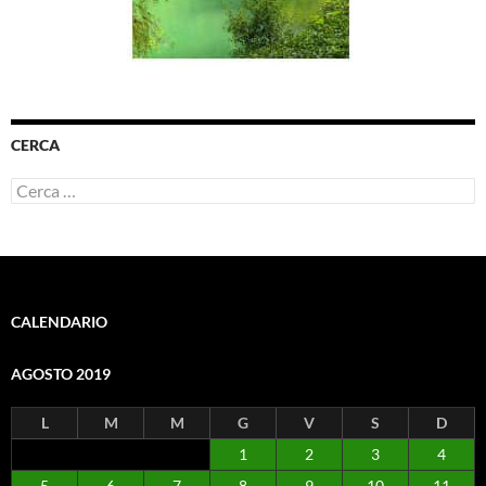
CERCA
Ricerca
per:
CALENDARIO
AGOSTO 2019
L
M
M
G
V
S
D
1
2
3
4
5
6
7
8
9
10
11