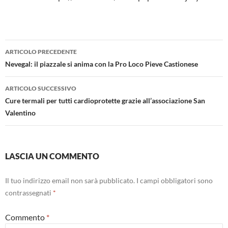
Navigazione
ARTICOLO PRECEDENTE
articolo
Nevegal: il piazzale si anima con la Pro Loco Pieve Castionese
ARTICOLO SUCCESSIVO
Cure termali per tutti cardioprotette grazie all’associazione San
Valentino
LASCIA UN COMMENTO
Il tuo indirizzo email non sarà pubblicato.
I campi obbligatori sono
contrassegnati
*
Commento
*