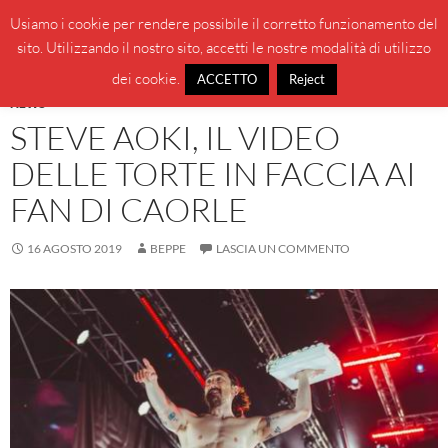
Vai
Cerca
BeppeBlog
Usiamo i cookie per rendere possibile il corretto funzionamento del
al
sito. Utilizzando il nostro sito, accetti le nostre modalità di utilizzo
MENU
contenuto
PRINCI
dei cookie.
ACCETTO
Reject
NEWS
STEVE AOKI, IL VIDEO
DELLE TORTE IN FACCIA AI
FAN DI CAORLE
16 AGOSTO 2019
BEPPE
LASCIA UN COMMENTO