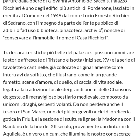
partire dalla opere di Giovanni Antonio de’ Sacchis. Palazzo
Ricchieri è uno degli edifici più antichi di Pordenone, lasciato in
eredità al Comune nel 1949 dal conte Lucio Ernesto Ricchieri
di Sedrano, con l’impegno da parte dell’ente pubblico di
adibirlo “ad uso biblioteca, pinacoteca, archivio”, nonché di
“conservare all’immobile il nome di Casa Ricchieri”.
Tra le caratteristiche più belle del palazzo si possono ammirare
le storie affrescate di Tristano e Isotta (inizi sec. XV) e la serie di
tavolette o cantinelle, già collocate originariamente come
intertravi da soffitto, che illustrano, come in un grande
fumetto, scene d’amore, di duello, di caccia, di vita sociale,
legata alla traduzione locale dei grandi poemi delle Chansons
de geste, e il meraviglioso bestiario medievale, composto da
unicorni, draghi, serpenti volanti. Da non perdere anche il
tesoro di San Marco, uno dei più pregevoli nuclei di oreficeria
gotica in Friuli, e la sezione di sculture lignee: la Madonna con il
Bambino della fine del XII secolo, proveniente dai dintorni di
Aquileia, è un vero unicum, che illumina le nostre conoscenze