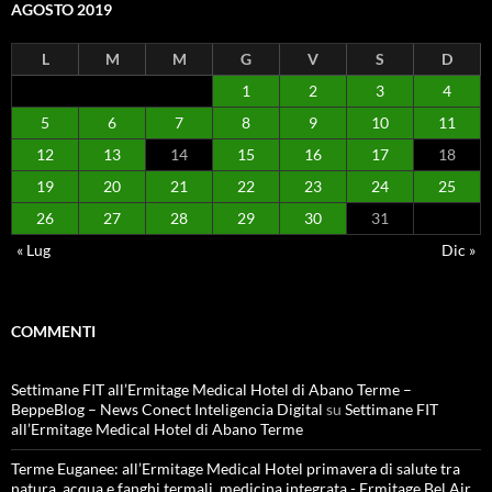
AGOSTO 2019
L
M
M
G
V
S
D
1
2
3
4
5
6
7
8
9
10
11
12
13
14
15
16
17
18
19
20
21
22
23
24
25
26
27
28
29
30
31
« Lug
Dic »
COMMENTI
Settimane FIT all’Ermitage Medical Hotel di Abano Terme –
BeppeBlog – News Conect Inteligencia Digital
su
Settimane FIT
all’Ermitage Medical Hotel di Abano Terme
Terme Euganee: all’Ermitage Medical Hotel primavera di salute tra
natura, acqua e fanghi termali, medicina integrata - Ermitage Bel Air