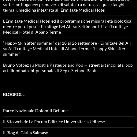
su
Terme Euganee: primavera di salute tra natura, acqua e fanghi
termali, medicina integrata all’Ermitage Medical Hotel
L'Ermitage Medical Hotel ed il programma che misura l’età biologica
mentre perdi peso - Ermitage Bel Air
su
Settimane FIT all’Ermitage
Medical Hotel di Abano Terme
“Happy Skin after summer” dal 18 al 26 settembre - Ermitage Bel Air
su
All’Ermitage Medical Hotel di Abano Terme: “Happy Skin after
summer”
Bruno Volpez
su
Mostra Pasteups and Pop — street art incollata, pop
art illuminata, bi-personale di Zep e Stefano Banfi
BLOGROLL
Parco Nazionale Dolomiti Bellunesi
Il Sito web de La Forum Editrice Universitaria Udinese
Il Blog di Giulia Salmaso