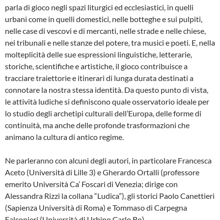
parla di gioco negli spazi liturgici ed ecclesiastici, in quelli
urbani come in quelli domestici, nelle botteghe e sui pulpiti,
nelle case di vescovi e di mercanti, nelle strade e nelle chiese,
nei tribunali e nelle stanze del potere, tra musici e poeti. E, nella
molteplicità delle sue espressioni linguistiche, letterarie,
storiche, scientifiche e artistiche, il gioco contribuisce a
tracciare traiettorie e itinerari di lunga durata destinati a
connotare la nostra stessa identità. Da questo punto di vista,
le attività ludiche si definiscono quale osservatorio ideale per
lo studio degli archetipi culturali dell’Europa, delle forme di
continuità, ma anche delle profonde trasformazioni che
animano la cultura di antico regime.
Ne parleranno con alcuni degli autori, in particolare Francesca
Aceto (Università di Lille 3) e Gherardo Ortalli (professore
emerito Università Ca’ Foscari di Venezia; dirige con
Alessandra Rizzi la collana “Ludica”), gli storici Paolo Canettieri
(Sapienza Università di Roma) e Tommaso di Carpegna
Falconieri (Università di Urbino Carlo Bo).