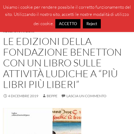
Vai
Cerca
BeppeBlog
Usiamo i cookie per rendere possibile il corretto funzionamento del
al
sito. Utilizzando il nostro sito, accetti le nostre modalità di utilizzo
MENU
contenuto
PRINCI
dei cookie.
ACCETTO
Reject
RECENSIONI LIBRI
LE EDIZIONI DELLA
FONDAZIONE BENETTON
CON UN LIBRO SULLE
ATTIVITÀ LUDICHE A “PIÙ
LIBRI PIÙ LIBERI”
4 DICEMBRE 2019
BEPPE
LASCIA UN COMMENTO