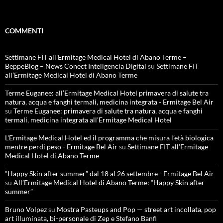
COMMENTI
Settimane FIT all’Ermitage Medical Hotel di Abano Terme –
BeppeBlog – News Conect Inteligencia Digital
su
Settimane FIT
all’Ermitage Medical Hotel di Abano Terme
Terme Euganee: all’Ermitage Medical Hotel primavera di salute tra
natura, acqua e fanghi termali, medicina integrata - Ermitage Bel Air
su
Terme Euganee: primavera di salute tra natura, acqua e fanghi
termali, medicina integrata all’Ermitage Medical Hotel
L'Ermitage Medical Hotel ed il programma che misura l’età biologica
mentre perdi peso - Ermitage Bel Air
su
Settimane FIT all’Ermitage
Medical Hotel di Abano Terme
“Happy Skin after summer” dal 18 al 26 settembre - Ermitage Bel Air
su
All’Ermitage Medical Hotel di Abano Terme: “Happy Skin after
summer”
Bruno Volpez
su
Mostra Pasteups and Pop — street art incollata, pop
art illuminata, bi-personale di Zep e Stefano Banfi