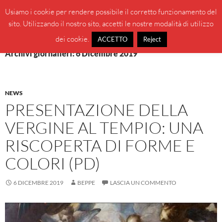
Vai
Cerca
BeppeBlog
Usiamo i cookie per rendere possibile il corretto funzionamento del
al
sito. Utilizzando il nostro sito, accetti le nostre modalità di utilizzo
MENU
contenuto
PRINCI
dei cookie.
ACCETTO
Reject
Archivi giornalieri: 6 Dicembre 2019
NEWS
PRESENTAZIONE DELLA
VERGINE AL TEMPIO: UNA
RISCOPERTA DI FORME E
COLORI (PD)
6 DICEMBRE 2019
BEPPE
LASCIA UN COMMENTO