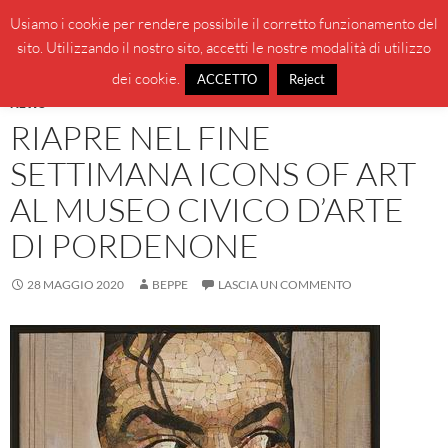
Vai
Cerca
BeppeBlog
Usiamo i cookie per rendere possibile il corretto funzionamento del
al
sito. Utilizzando il nostro sito, accetti le nostre modalità di utilizzo
MENU
contenuto
PRINCI
dei cookie.
ACCETTO
Reject
NEWS
RIAPRE NEL FINE
SETTIMANA ICONS OF ART
AL MUSEO CIVICO D’ARTE
DI PORDENONE
28 MAGGIO 2020
BEPPE
LASCIA UN COMMENTO