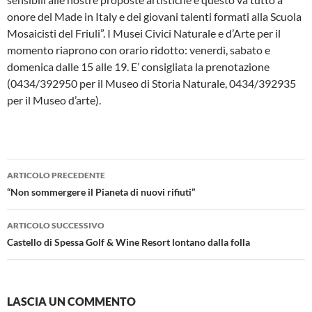
onore del Made in Italy e dei giovani talenti formati alla Scuola
Mosaicisti del Friuli”. I Musei Civici Naturale e d’Arte per il
momento riaprono con orario ridotto: venerdì, sabato e
domenica dalle 15 alle 19. E’ consigliata la prenotazione
(0434/392950 per il Museo di Storia Naturale, 0434/392935
per il Museo d’arte).
Navigazione
ARTICOLO PRECEDENTE
articolo
“Non sommergere il Pianeta di nuovi rifiuti”
ARTICOLO SUCCESSIVO
Castello di Spessa Golf & Wine Resort lontano dalla folla
LASCIA UN COMMENTO