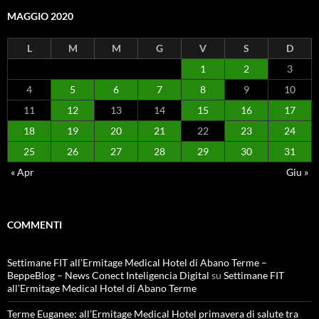
MAGGIO 2020
L
M
M
G
V
S
D
1
2
3
4
5
6
7
8
9
10
11
12
13
14
15
16
17
18
19
20
21
22
23
24
25
26
27
28
29
30
31
« Apr
Giu »
COMMENTI
Settimane FIT all’Ermitage Medical Hotel di Abano Terme –
BeppeBlog – News Conect Inteligencia Digital
su
Settimane FIT
all’Ermitage Medical Hotel di Abano Terme
Terme Euganee: all’Ermitage Medical Hotel primavera di salute tra