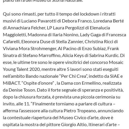
Qui sono rimasti, per tutto il tempo del lockdown i ritratti
musivi di Luciano Pavarotti di Debora Franco, Loredana Berté
di Annachiara Felcher, LP Laura Pergolizzi di Elenalucia
Maggioletti, Madonna di Ilaria Nonino, Lady Gaga di Francesca
Cafarelli, Eleonora Duse di Stella Zannier, Christina Ricci di
Viviana Mora Strohmenger, Al Pacino di Enzo Subiaz, Frank
Sinatra di Stefano Marroffino, Alicia Keys di Sabrina Kurdic. Di
esse, le ultime tre sono le opere vincitrici del concorso Mosaic
Young Talent 2020, mentre altre 5 lavori sono stati eseguiti
nell’ambito Bando nazionale “Per Chi Crea”, indetto da SIAE e
MiBACT. “Ospite d’onore” , la Dama con Ermellino, realizzata
da Denise Toson. Dato il forte segnale di speranza e positività,
dopo la chiusura forzata, è prevista una piccola cerimonia su
invito, alle 11. “Finalmente torniamo a parlare di cultura –
afferma l’assessore alla cultura Pietro Tropeano, annunciando
la contestuale riapertura del Museo Civico d’arte, dove è
ospitata la mostra del pittore Giorgio Altio, Itinerari d’arte –