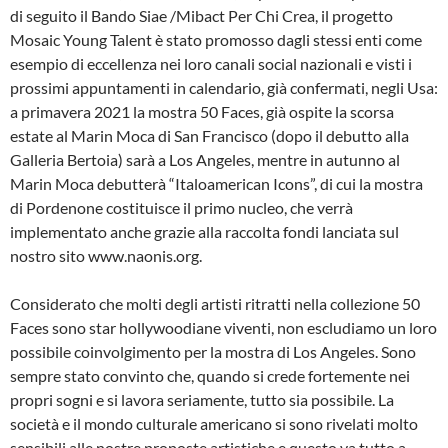
di seguito il Bando Siae /Mibact Per Chi Crea, il progetto
Mosaic Young Talent è stato promosso dagli stessi enti come
esempio di eccellenza nei loro canali social nazionali e visti i
prossimi appuntamenti in calendario, già confermati, negli Usa:
a primavera 2021 la mostra 50 Faces, già ospite la scorsa
estate al Marin Moca di San Francisco (dopo il debutto alla
Galleria Bertoia) sarà a Los Angeles, mentre in autunno al
Marin Moca debutterà “Italoamerican Icons”, di cui la mostra
di Pordenone costituisce il primo nucleo, che verrà
implementato anche grazie alla raccolta fondi lanciata sul
nostro sito www.naonis.org.
Considerato che molti degli artisti ritratti nella collezione 50
Faces sono star hollywoodiane viventi, non escludiamo un loro
possibile coinvolgimento per la mostra di Los Angeles. Sono
sempre stato convinto che, quando si crede fortemente nei
propri sogni e si lavora seriamente, tutto sia possibile. La
società e il mondo culturale americano si sono rivelati molto
sensibili alle nostre proposte artistiche e questo va tutto a