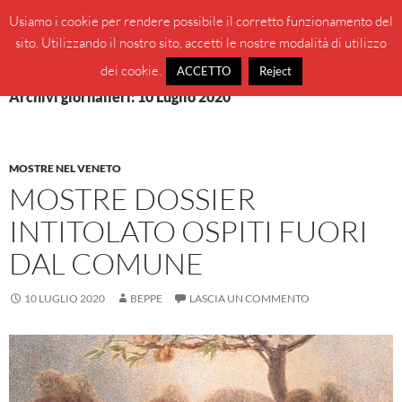
Vai
Cerca
BeppeBlog
Usiamo i cookie per rendere possibile il corretto funzionamento del
al
sito. Utilizzando il nostro sito, accetti le nostre modalità di utilizzo
MENU
contenuto
PRINCI
dei cookie.
ACCETTO
Reject
Archivi giornalieri: 10 Luglio 2020
MOSTRE NEL VENETO
MOSTRE DOSSIER
INTITOLATO OSPITI FUORI
DAL COMUNE
10 LUGLIO 2020
BEPPE
LASCIA UN COMMENTO