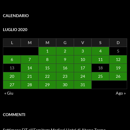
CALENDARIO
LUGLIO 2020
L
M
M
G
V
S
D
1
2
3
4
5
6
7
8
9
10
11
12
13
14
15
16
17
18
19
20
21
22
23
24
25
26
27
28
29
30
31
« Giu
Ago »
COMMENTI
Settimane FIT all’Ermitage Medical Hotel di Abano Terme –