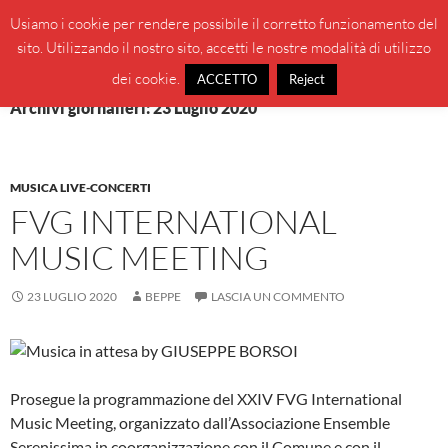
Vai
Cerca
BeppeBlog
Usiamo i cookie per rendere possibile il corretto funzionamento del
al
sito. Utilizzando il nostro sito, accetti le nostre modalità di utilizzo
MENU
contenuto
PRINCI
dei cookie.
ACCETTO
Reject
Archivi giornalieri: 23 Luglio 2020
MUSICA LIVE-CONCERTI
FVG INTERNATIONAL
MUSIC MEETING
23 LUGLIO 2020
BEPPE
LASCIA UN COMMENTO
Prosegue la programmazione del XXIV FVG International
Music Meeting, organizzato dall’Associazione Ensemble
Serenissima in coorganizzazione con il Comune e con il