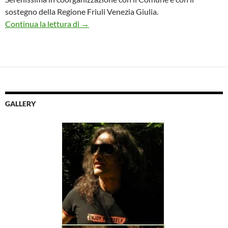
sostegno della Regione Friuli Venezia Giulia.
FVG International Music Meeting
Continua la lettura di
→
GALLERY