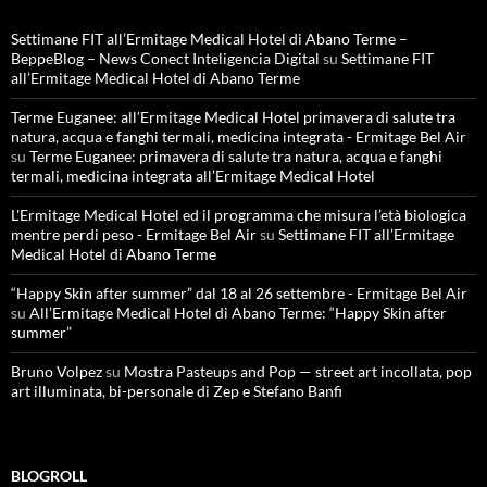
Settimane FIT all’Ermitage Medical Hotel di Abano Terme –
BeppeBlog – News Conect Inteligencia Digital
su
Settimane FIT
all’Ermitage Medical Hotel di Abano Terme
Terme Euganee: all’Ermitage Medical Hotel primavera di salute tra
natura, acqua e fanghi termali, medicina integrata - Ermitage Bel Air
su
Terme Euganee: primavera di salute tra natura, acqua e fanghi
termali, medicina integrata all’Ermitage Medical Hotel
L'Ermitage Medical Hotel ed il programma che misura l’età biologica
mentre perdi peso - Ermitage Bel Air
su
Settimane FIT all’Ermitage
Medical Hotel di Abano Terme
“Happy Skin after summer” dal 18 al 26 settembre - Ermitage Bel Air
su
All’Ermitage Medical Hotel di Abano Terme: “Happy Skin after
summer”
Bruno Volpez
su
Mostra Pasteups and Pop — street art incollata, pop
art illuminata, bi-personale di Zep e Stefano Banfi
BLOGROLL