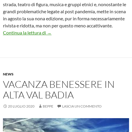
strada, teatro di figura, musica e gruppi etnici e, nonostante le
grandi problematiche legate al post pandemia, mette in scena
in agosto la sua nona edizione, pur in forma necessariamente
rivista e ridotta, ma non per questo meno accattivante.
Quattro week end dedicati al grande Cir
Continua la lettura di
→
NEWS
VACANZA BENESSERE IN
ALTA VAL BADIA
20 LUGLIO 2020
BEPPE
LASCIA UN COMMENTO