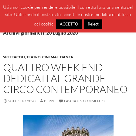
Vai
Cerca
BeppeBlog
Usiamo i cookie per rendere possibile il corretto funzionamento del
al
sito. Utilizzando il nostro sito, accetti le nostre modalità di utilizzo
MENU
contenuto
PRINCI
dei cookie.
ACCETTO
Reject
Archivi giornalieri: 20 Luglio 2020
SPETTACOLI, TEATRO, CINEMA E DANZA
QUATTRO WEEK END
DEDICATI AL GRANDE
CIRCO CONTEMPORANEO
20 LUGLIO 2020
BEPPE
LASCIA UN COMMENTO