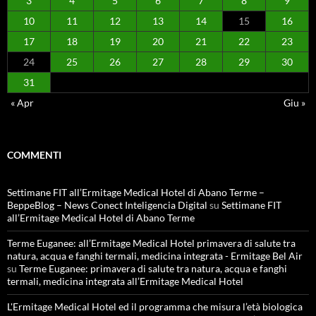
3
4
5
6
7
8
9
10
11
12
13
14
15
16
17
18
19
20
21
22
23
24
25
26
27
28
29
30
31
« Apr
Giu »
COMMENTI
Settimane FIT all’Ermitage Medical Hotel di Abano Terme –
BeppeBlog – News Conect Inteligencia Digital
su
Settimane FIT
all’Ermitage Medical Hotel di Abano Terme
Terme Euganee: all’Ermitage Medical Hotel primavera di salute tra
natura, acqua e fanghi termali, medicina integrata - Ermitage Bel Air
su
Terme Euganee: primavera di salute tra natura, acqua e fanghi
termali, medicina integrata all’Ermitage Medical Hotel
L'Ermitage Medical Hotel ed il programma che misura l’età biologica