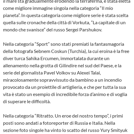
il mare sta gradualmente erodendo la terraferma, è stata eletta
come migliore immagine singola nella categoria “Il mio
pianeta”. In questa categoria come migliore serie è stata scelta
quella sulle cronache della città di Vorkuta, ”La capitale di un
mondo che svanisce” del russo Sergei Parshukov.
Nella categoria “Sport” sono stati premiati la fantasmagoria
della fotografa Sebnem Coskun (Turchia), la cui eroina è la free
diver turca Sahika Ercumen, immortalata durante un
allenamento nella grotta di Gilindire nel sud del Paese, e la
serie del giornalista Pavel Volkov su Alexei Talai,
miracolosamente sopravvissuto da bambino a un incendio
provocato da un proiettile di artiglieria, e che per tutta la sua
vita è stato un esempio di incredibile forza d’animo e di voglia
di superare le difficoltà.
Nella categoria “Ritratto. Un eroe del nostro tempo”, i primi
posti sono andati a fotoreporter di Russia e Italia. Nella
sezione foto singole ha vinto lo scatto del russo Yury Smityuk