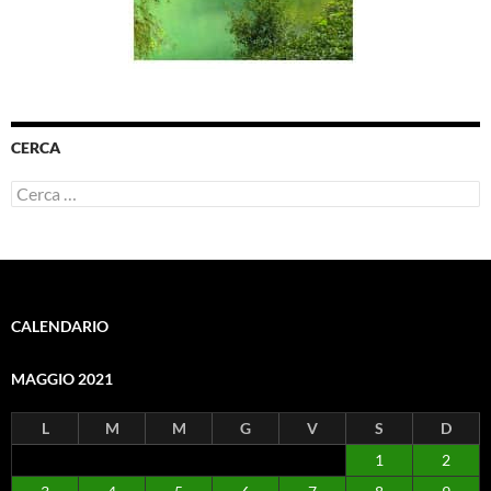
CERCA
Ricerca
per:
CALENDARIO
MAGGIO 2021
L
M
M
G
V
S
D
1
2