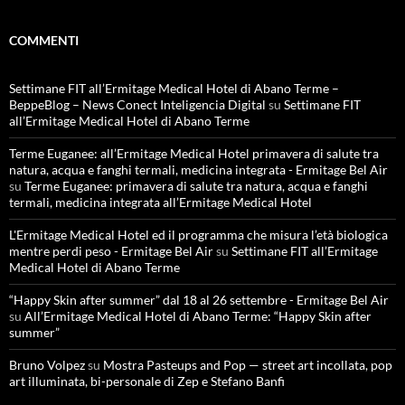
COMMENTI
Settimane FIT all’Ermitage Medical Hotel di Abano Terme –
BeppeBlog – News Conect Inteligencia Digital
su
Settimane FIT
all’Ermitage Medical Hotel di Abano Terme
Terme Euganee: all’Ermitage Medical Hotel primavera di salute tra
natura, acqua e fanghi termali, medicina integrata - Ermitage Bel Air
su
Terme Euganee: primavera di salute tra natura, acqua e fanghi
termali, medicina integrata all’Ermitage Medical Hotel
L'Ermitage Medical Hotel ed il programma che misura l’età biologica
mentre perdi peso - Ermitage Bel Air
su
Settimane FIT all’Ermitage
Medical Hotel di Abano Terme
“Happy Skin after summer” dal 18 al 26 settembre - Ermitage Bel Air
su
All’Ermitage Medical Hotel di Abano Terme: “Happy Skin after
summer”
Bruno Volpez
su
Mostra Pasteups and Pop — street art incollata, pop
art illuminata, bi-personale di Zep e Stefano Banfi