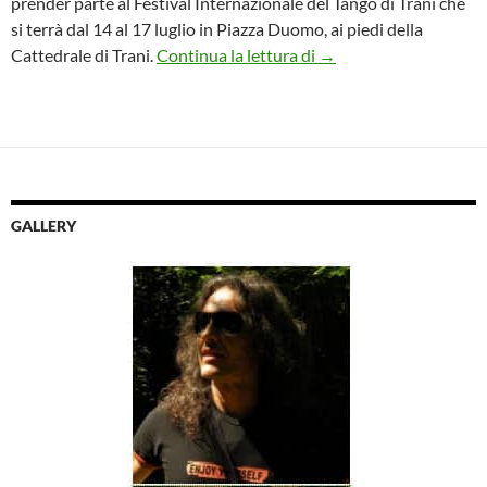
prender parte al Festival Internazionale del Tango di Trani che
si terrà dal 14 al 17 luglio in Piazza Duomo, ai piedi della
Il Festival Internaziona
Cattedrale di Trani.
Continua la lettura di
→
GALLERY