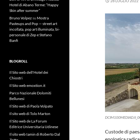
28 LUGLIO 2022
Hotel di Abano Terme: “Happy
Skin after summer”
Bruno Volpez
su
Mostra
Pasteups and Pop — street art
incollata, pop art illuminata, bi-
personale di Zep e Stefano
Banfi
BLOGROLL
Il Sito web dell'Hotel dei
Chiostri
Il Sito web emoxtion.it
Parco Nazionale Dolomiti
Bellunesi
Il Sito web di Paola Volpato
Il sito web di Tolo Marton
DCIM100MEDIADJI_0
Il Sito web de La Forum
Editrice Universitaria Udinese
Custode di paesa
Il sito web Iamin di Roberto Dal
enologica radica
Zotto