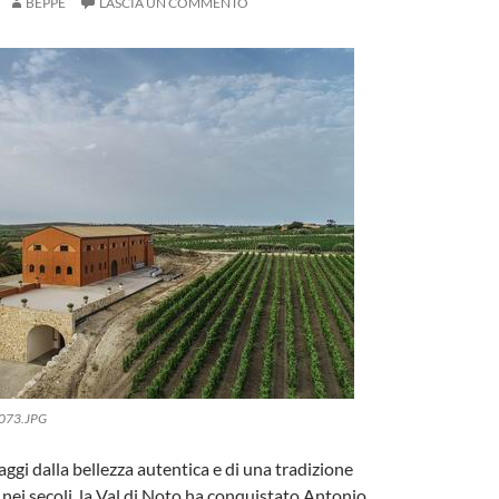
BEPPE
LASCIA UN COMMENTO
073.JPG
ggi dalla bellezza autentica e di una tradizione
 nei secoli, la Val di Noto ha conquistato Antonio