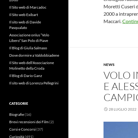
Moretti Cuseri d
Il Sito web di Marcadoc
2000 a intrapre
Il Sito web Exibart
Maccari.
Continu
Il sito web di Davide
Pasqualato
Associazione onlus “Volo
Libero” San Polo di Piave
Il Blog di Giulia Salmaso
Dove dormire a Valdobbiadene
Il Sito web dell'Associazione
NEWS
Molinetto della Croda
VOLO I
Il Blog di Dario Ganz
E ALE
Il sito web di Lorenza Pellegrini
CAMPI
CATEGORIE
28 LUGLIO 2022
Biografie
(16)
Brevi recensioni dei Film
(2)
Corsi e Concorsi
(37)
Curiosità
(491)