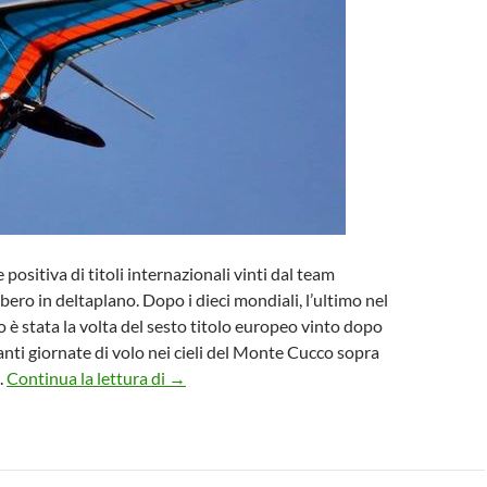
 positiva di titoli internazionali vinti dal team
ibero in deltaplano. Dopo i dieci mondiali, l’ultimo nel
 è stata la volta del sesto titolo europeo vinto dopo
ti giornate di volo nei cieli del Monte Cucco sopra
Volo in deltaplano: Italia e Alessandro Pl
.
Continua la lettura di
→