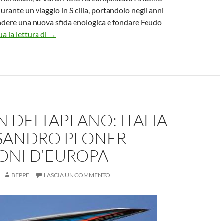
urante un viaggio in Sicilia, portandolo negli anni
ndere una nuova sfida enologica e fondare Feudo
A Feudo Maccari nascono i vini simbolo della Sicilia
a la lettura di
→
N DELTAPLANO: ITALIA
SSANDRO PLONER
ONI D’EUROPA
BEPPE
LASCIA UN COMMENTO