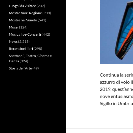
Luoghi da visitare
(207)
Mostre fuori Regione
(908)
Mostre nel Veneto
(541)
Musei
(124)
Musica live-Concerti
(442)
News
(2.513)
Recensioni libri
(298)
Spettacoli, Teatro, Cinema e
Danza
(324)
Storia dell'Arte
(49)
Continua la serie
azzurro di volo l
2019, quest’anno
nove entusiasman
Sigillo in Umbria