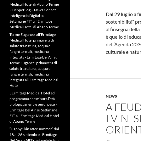
Medical Hotel di Abano Terme
– BeppeBlog – News Conect
Dal 29 luglio a f
Inteligencia Digital
su
sostenibilità” 
Settimane FIT all’Ermitage
Medical Hotel di Abano Terme
all’insegna della
Terme Euganee: all’Ermitage
è quello di educa
Medical Hotel primavera di
dell’Agenda 2030
salute tra natura, acqua e
culturale e natu
fanghi termali, medicina
integrata - Ermitage Bel Air
su
Terme Euganee: primavera di
salute tra natura, acqua e
fanghi termali, medicina
integrata all’Ermitage Medical
Hotel
L'Ermitage Medical Hotel ed il
NEWS
programma che misura l’età
A FEU
biologica mentre perdi peso -
Ermitage Bel Air
su
Settimane
I VINI
FIT all’Ermitage Medical Hotel
di Abano Terme
ORIEN
“Happy Skin after summer” dal
18 al 26 settembre - Ermitage
Bel Air
su
All’Ermitage Medical