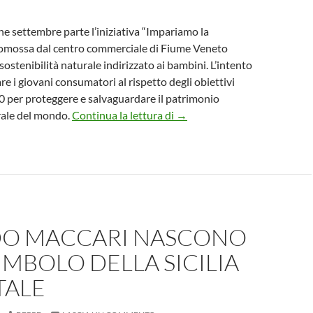
ine settembre parte l’iniziativa “Impariamo la
promossa dal centro commerciale di Fiume Veneto
 sostenibilità naturale indirizzato ai bambini. L’intento
re i giovani consumatori al rispetto degli obiettivi
 per proteggere e salvaguardare il patrimonio
Granfiume lancia i laboratori 
rale del mondo.
Continua la lettura di
→
DO MACCARI NASCONO
 SIMBOLO DELLA SICILIA
TALE