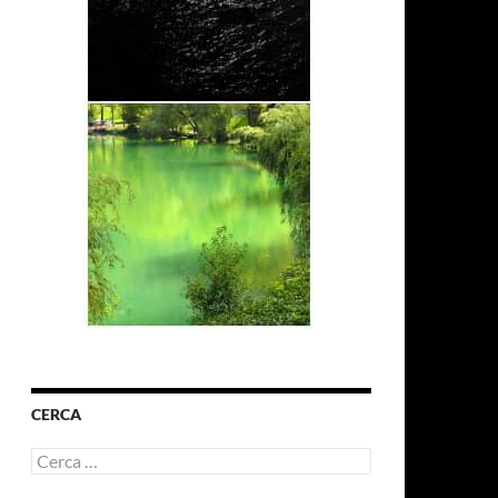
CERCA
Ricerca
per: