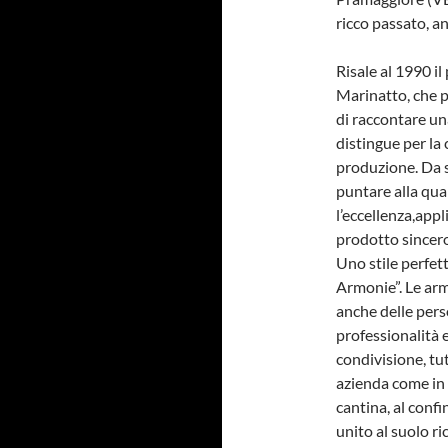
ricco passato, a
Risale al 1990 i
Marinatto, che p
di raccontare una
distingue per la 
produzione. Da s
puntare alla qua
l’eccellenza,appl
prodotto sincero
Uno stile perfet
Armonie”. Le arm
anche delle pers
professionalità e
condivisione, tut
azienda come in u
cantina, al conf
unito al suolo ri