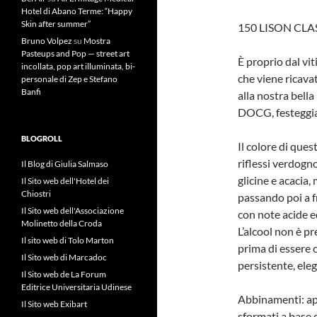
Hotel di Abano Terme: “Happy
Skin after summer”
150 LISON CL
Bruno Volpez
su
Mostra
Pasteups and Pop — street art
È proprio dal vi
incollata, pop art illuminata, bi-
che viene ricava
personale di Zep e Stefano
Banfi
alla nostra bella
DOCG, festeggiav
BLOGROLL
Il colore di ques
riflessi verdognol
Il Blog di Giulia Salmaso
glicine e acacia
Il Sito web dell'Hotel dei
Chiostri
passando poi a f
Il Sito web dell'Associazione
con note acide e
Molinetto della Croda
L’alcool non è pr
Il sito web di Tolo Marton
prima di essere 
Il Sito web di Marcadoc
persistente, ele
Il Sito web de La Forum
Editrice Universitaria Udinese
Abbinamenti: ape
Il Sito web Exibart
sformati a base d