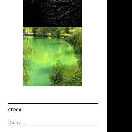
CERCA
Ricerca
per: