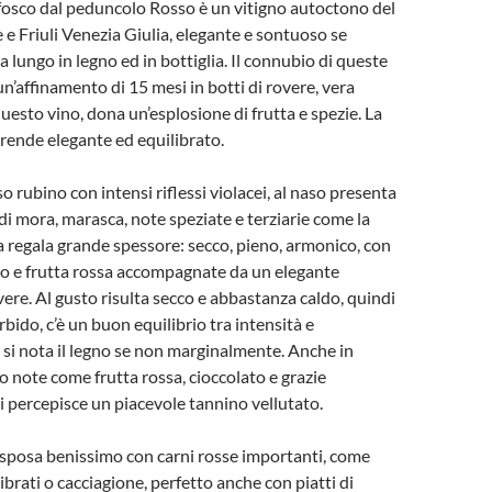
fosco dal peduncolo Rosso è un vitigno autoctono del
 e Friuli Venezia Giulia, elegante e sontuoso se
 a lungo in legno ed in bottiglia. Il connubio di queste
un’affinamento di 15 mesi in botti di rovere, vera
questo vino, dona un’esplosione di frutta e spezie. La
 rende elegante ed equilibrato.
o rubino con intensi riflessi violacei, al naso presenta
 di mora, marasca, note speziate e terziarie come la
ca regala grande spessore: secco, pieno, armonico, con
to e frutta rossa accompagnate da un elegante
vere. Al gusto risulta secco e abbastanza caldo, quindi
do, c’è un buon equilibrio tra intensità e
 si nota il legno se non marginalmente. Anche in
note come frutta rossa, cioccolato e grazie
si percepisce un piacevole tannino vellutato.
 sposa benissimo con carni rosse importanti, come
ibrati o cacciagione, perfetto anche con piatti di