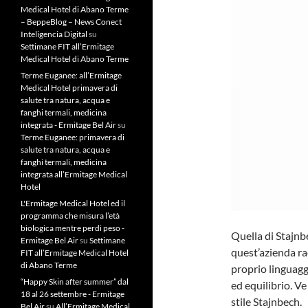
Medical Hotel di Abano Terme
– BeppeBlog – News Conect
Inteligencia Digital
su
Settimane FIT all’Ermitage
Medical Hotel di Abano Terme
Terme Euganee: all’Ermitage
Medical Hotel primavera di
salute tra natura, acqua e
fanghi termali, medicina
integrata - Ermitage Bel Air
su
Terme Euganee: primavera di
salute tra natura, acqua e
fanghi termali, medicina
integrata all’Ermitage Medical
Hotel
L'Ermitage Medical Hotel ed il
programma che misura l’età
biologica mentre perdi peso -
Quella di Stajnbec
Ermitage Bel Air
su
Settimane
quest’azienda ra
FIT all’Ermitage Medical Hotel
di Abano Terme
proprio linguagg
“Happy Skin after summer” dal
ed equilibrio. V
18 al 26 settembre - Ermitage
stile Stajnbech.
Bel Air
su
All’Ermitage Medical