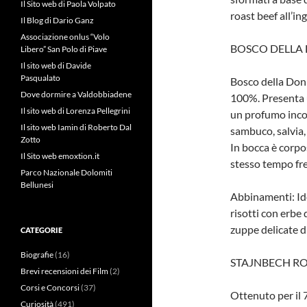
Il Sito web di Paola Volpato
roast beef all’in
Il Blog di Dario Ganz
Associazione onlus “Volo
BOSCO DELLA
Libero” San Polo di Piave
Il sito web di Davide
Pasqualato
Bosco della Don
Dove dormire a Valdobbiadene
100%. Presenta u
Il sito web di Lorenza Pellegrini
un profumo incon
Il sito web Iamin di Roberto Dal
sambuco, salvia, 
Zotto
In bocca è corpo
Il Sito web emoxtion.it
stesso tempo fre
Parco Nazionale Dolomiti
Bellunesi
Abbinamenti: Idea
risotti con erbe 
zuppe delicate di
CATEGORIE
Biografie
(16)
STAJNBECH RO
Brevi recensioni dei Film
(2)
Corsi e Concorsi
(37)
Ottenuto per il 
Curiosità
(491)