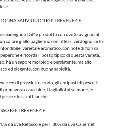
glese
 DONNA SAUVIGNON IGP TREVENEZIE
na Sauvignon IGP è prodotto con uve Sauvignon al
n colore giallo paglierino con riflessi verdognoli e ha
fondibile: varietale aromatico, con note di fiori di
peperone e ricorda il bosso tipico di questa varietà.
so, ha un sapore morbido e persistente, ma allo
sco ed elegante, con buona sapidità.
le con il prosciutto crudo, gli antipasti di pesce, i
di primavera o zucchine, i tagliolini al salmone, le
 pesce e le carni bianche.
SSO IGP TREVENEZIE
70% da uva Refosco e per il 30% da uva Cabernet