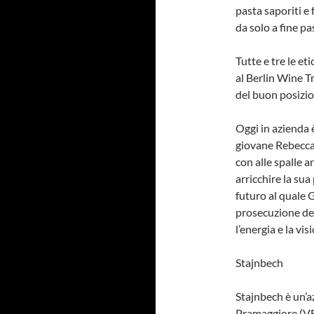
pasta saporiti e
da solo a fine pa
Tutte e tre le e
al Berlin Wine T
del buon posizio
Oggi in azienda 
giovane Rebecca,
con alle spalle 
arricchire la su
futuro al quale 
prosecuzione del
l’energia e la vi
Stajnbech
Stajnbech è un’a
Pramaggiore (VE),