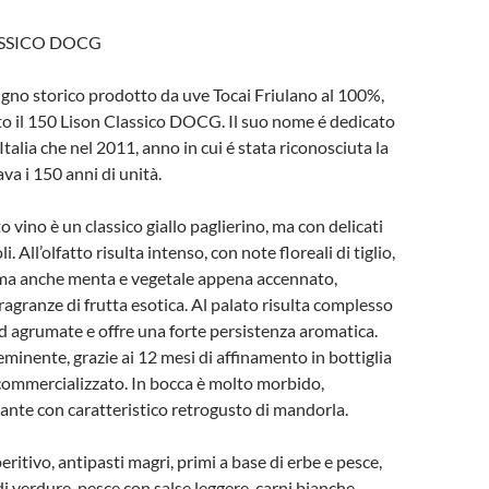
ASSICO DOCG
tigno storico prodotto da uve Tocai Friulano al 100%,
to il 150 Lison Classico DOCG. Il suo nome é dedicato
 Italia che nel 2011, anno in cui é stata riconosciuta la
a i 150 anni di unità.
to vino è un classico giallo paglierino, ma con delicati
i. All’olfatto risulta intenso, con note floreali di tiglio,
, ma anche menta e vegetale appena accennato,
ragranze di frutta esotica. Al palato risulta complesso
d agrumate e offre una forte persistenza aromatica.
eminente, grazie ai 12 mesi di affinamento in bottiglia
commercializzato. In bocca è molto morbido,
gante con caratteristico retrogusto di mandorla.
ritivo, antipasti magri, primi a base di erbe e pesce,
i verdure, pesce con salse leggere, carni bianche,