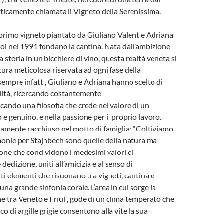
nticamente chiamata il Vigneto della Serenissima.
l primo vigneto piantato da Giuliano Valent e Adriana
oi nel 1991 fondano la cantina. Nata dall’ambizione
 storia in un bicchiere di vino, questa realtà veneta si
cura meticolosa riservata ad ogni fase della
empre infatti, Giuliano e Adriana hanno scelto di
lità, ricercando costantemente
icando una filosofia che crede nel valore di un
 e genuino, e nella passione per il proprio lavoro.
tamente racchiuso nel motto di famiglia: “Coltiviamo
onie per Stajnbech sono quelle della natura ma
one che condividono i medesimi valori di
 dedizione, uniti all’amicizia e al senso di
ti elementi che risuonano tra vigneti, cantina e
na grande sinfonia corale. L’area in cui sorge la
ine tra Veneto e Friuli, gode di un clima temperato che
cco di argille grigie consentono alla vite la sua