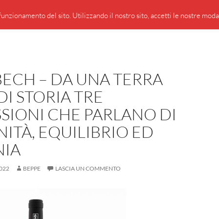
PRESENTAZIONE DI GIUSEPPE BORSOI
SEGNALAZIO
unzionamento del sito. Utilizzando il nostro sito, accetti le nostre modali
ECH – DA UNA TERRA
DI STORIA TRE
SIONI CHE PARLANO DI
ITÀ, EQUILIBRIO ED
IA
022
BEPPE
LASCIA UN COMMENTO