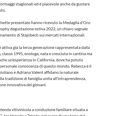
 formaggi stagionati ed é piacevole anche da gustare
sto.
tichette presentate hanno ricevuto la Medaglia d’Oro
rophy degustazione estiva 2022, un chiaro segnale
namento di Stajnbech sui mercati internazionali.
è attiva già la terza generazione rappresentata dalla
 classe 1995, enologa, nata e cresciuta in cantina ma
anche un’esperienza in California, dove ha potuto
a personale conoscenza di questo mondo. Rebecca è il
Giuliano e Adriana Valent affidano la naturale
la tradizione di famiglia unita all’intraprendenza,
sione innovativa dei giovani.
zienda vitivinicola a conduzione familiare situata a
 tra Venezia e Trieste, nel cuore di una terra dal