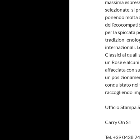
massima espressi
selezionate, si p
ponendo molta at
dell’ecocompatibi
per la spiccata 
tradizioni enolo
internazionali. L
Classici ai qual
un Rosè e alcuni 
affacciata con s
un posizionament
conquistato nel 
raccogliendo imp
Ufficio Stampa 
Carry On Srl
Tel. +39 0438 2