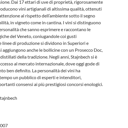
one. Dai 17 ettari di uve di proprietà, rigorosamente
roducono vini artigianali di altissima qualità, ottenuti
tenzione al rispetto dell’ambiente sotto il segno
lità, in vigneto come in cantina. I vini si distinguono
personalità che sanno esprimere e raccontano le
giche del Veneto, coniugandole coi gusti
e linee di produzione si dividono in Superiori e
i si aggiungono anche le bollicine con un Prosecco Doc,
distillati della tradizione. Negli anni, Stajnbech si è
uccesso al mercato internazionale, dove oggi gode di
o ben definito. La personalità dei vini ha
tempo un pubblico di esperti e intenditori,
ortanti consensi ai più prestigiosi concorsi enologici.
Stajnbech
4007