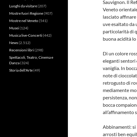
Sauvignon. Il Re
Luoghi da visitare
(207)
Veneto orientale
Mostre fuori Regione
(907)
lasciato affinare
Mostre nel Veneto
(541)
uve esaltato da 
Musei
(124)
particolarità di 
Musica live-Concerti
(442)
buona acidità lo
News
(2.512)
Recensioni libri
(298)
Di un colore ross
Spettacoli, Teatro, Cinema e
eleganti sentori
Danza
(324)
vaniglia. In boc
Storia dell'Arte
(49)
note di cioccola
retrogusto di ro
mediamente morbi
persistenza, non
bocca compaiono 
all’affinamento 
Abbinamenti: si
arrosti ben equil