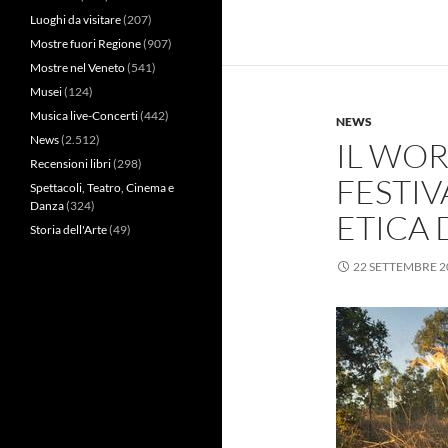
Luoghi da visitare
(207)
Mostre fuori Regione
(907)
Mostre nel Veneto
(541)
Musei
(124)
Musica live-Concerti
(442)
NEWS
News
(2.512)
IL WOR
Recensioni libri
(298)
FESTIV
Spettacoli, Teatro, Cinema e
Danza
(324)
ETICA 
Storia dell'Arte
(49)
22 SETTEMBRE 2