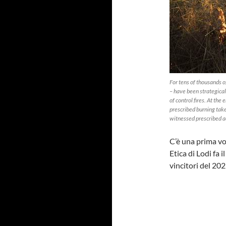
For tens of thousands o
– have been strategica
of control fires. At the
prescribed burning tak
witnessed prescribed a
C’è una prima vol
Etica di Lodi fa 
vincitori del 20