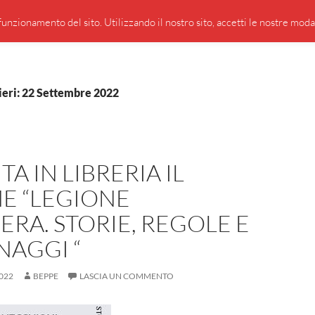
PRESENTAZIONE DI GIUSEPPE BORSOI
SEGNALAZIO
unzionamento del sito. Utilizzando il nostro sito, accetti le nostre modali
ieri: 22 Settembre 2022
TA IN LIBRERIA IL
E “LEGIONE
ERA. STORIE, REGOLE E
NAGGI “
022
BEPPE
LASCIA UN COMMENTO