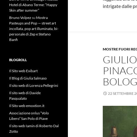
Hotel di Abano Terme: “Happy
intrigate dalle p
Skin after summer”
Bruno Volpez
su
Mostra
Pasteups and Pop — street art
incollata, pop art illuminata, bi-
personale di Zep e Stefano
Banfi
MOSTRE FUORI RE
GIULIO
BLOGROLL
PINAC
Il Sito web Exibart
BOLO
Il Blog di Giulia Salmaso
Il sito web di Lorenza Pellegrini
Il sito web di Davide
22 SETTEMBRE 2
Pasqualato
Il Sito web emoxtion.it
Associazione onlus “Volo
Libero” San Polo di Piave
Il sito web Iamin di Roberto Dal
Zotto