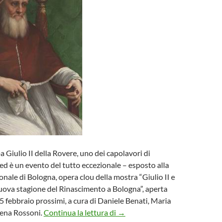
pa Giulio II della Rovere, uno dei capolavori di
 ed è un evento del tutto eccezionale – esposto alla
nale di Bologna, opera clou della mostra “Giulio II e
uova stagione del Rinascimento a Bologna”, aperta
 5 febbraio prossimi, a cura di Daniele Benati, Maria
Giulio II e Raffaello alla Pinac
Elena Rossoni.
Continua la lettura di
→