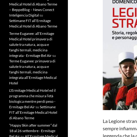
Medical Hotel di Abano Terme
– BeppeBlog – News Conect
Inteligencia Digital
su
Settimane FIT all’Ermitage
Medical Hotel di Abano Terme
Terme Euganee: all’Ermitage
Medical Hotel primavera di
salute tra natura, acqua e
fanghi termali, medicina
integrata - Ermitage Bel Air
su
Terme Euganee: primavera di
salute tra natura, acqua e
fanghi termali, medicina
integrata all’Ermitage Medical
Hotel
L'Ermitage Medical Hotel ed il
programma che misura l’età
biologica mentre perdi peso -
Ermitage Bel Air
su
Settimane
FIT all’Ermitage Medical Hotel
di Abano Terme
La Legione strani
“Happy Skin after summer” dal
sempre infiammat
18 al 26 settembre - Ermitage
leggenda che la c
Bel Air
su
All’Ermitage Medical