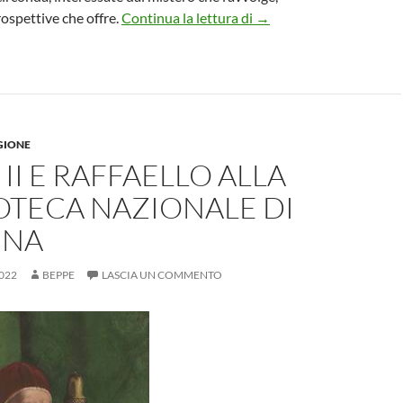
In uscita in libreria il v
rospettive che offre.
Continua la lettura di
→
GIONE
 II E RAFFAELLO ALLA
OTECA NAZIONALE DI
GNA
022
BEPPE
LASCIA UN COMMENTO