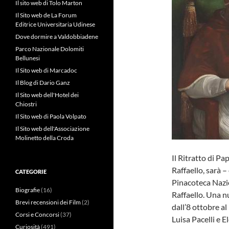
Il sito web di Tolo Marton
Il Sito web de La Forum
Editrice Universitaria Udinese
Dove dormire a Valdobbiadene
Parco Nazionale Dolomiti
Bellunesi
Il Sito web di Marcadoc
Il Blog di Dario Ganz
Il Sito web dell'Hotel dei
Chiostri
Il Sito web di Paola Volpato
Il Sito web dell'Associazione
Molinetto della Croda
Il Ritratto di Pa
Raffaello, sarà –
CATEGORIE
Pinacoteca Nazio
Biografie
(16)
Raffaello. Una n
Brevi recensioni dei Film
(2)
dall’8 ottobre al
Corsi e Concorsi
(37)
Luisa Pacelli e 
Curiosità
(491)