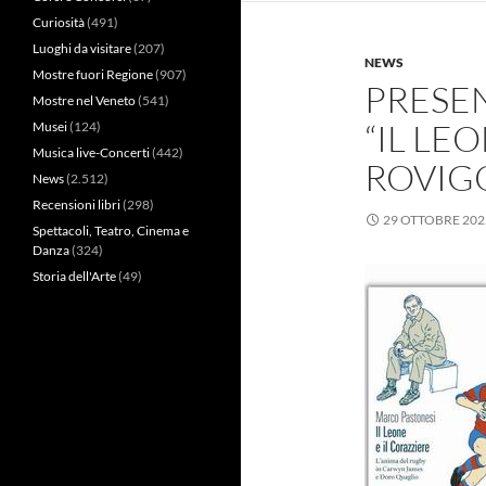
Curiosità
(491)
Luoghi da visitare
(207)
NEWS
Mostre fuori Regione
(907)
PRESE
Mostre nel Veneto
(541)
“IL LE
Musei
(124)
Musica live-Concerti
(442)
ROVIG
News
(2.512)
Recensioni libri
(298)
29 OTTOBRE 202
Spettacoli, Teatro, Cinema e
Danza
(324)
Storia dell'Arte
(49)