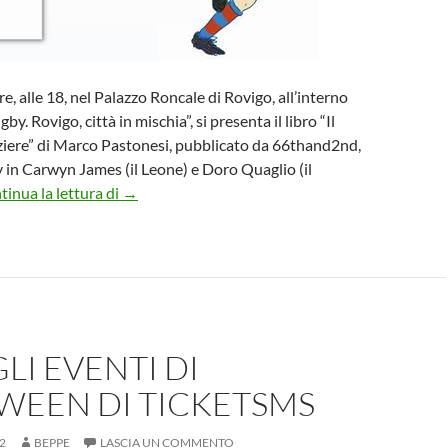
, alle 18, nel Palazzo Roncale di Rovigo, all’interno
y. Rovigo, città in mischia”, si presenta il libro “Il
ziere” di Marco Pastonesi, pubblicato da 66thand2nd,
y in Carwyn James (il Leone) e Doro Quaglio (il
Presentazione del libro “Il Leone e il Corazziere
tinua la lettura di
→
GLI EVENTI DI
WEEN DI TICKETSMS
2
BEPPE
LASCIA UN COMMENTO