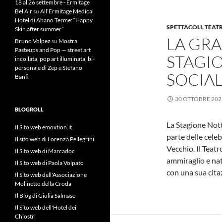
18 al 26 settembre - Ermitage
Bel Air
su
All’Ermitage Medical
Hotel di Abano Terme: “Happy
SPETTACOLI, TEAT
Skin after summer”
LA GR
Bruno Volpez
su
Mostra
Pasteups and Pop — street art
STAGI
incollata, pop art illuminata, bi-
personale di Zep e Stefano
SOCIA
Banfi
30 OTTOBRE 202
BLOGROLL
La Stagione Nott
Il Sito web emoxtion.it
parte delle celebr
Il sito web di Lorenza Pellegrini
Vecchio. Il Teat
Il Sito web di Marcadoc
ammiraglio e nat
Il Sito web di Paola Volpato
con una sua cita
Il Sito web dell'Associazione
Molinetto della Croda
Il Blog di Giulia Salmaso
Il Sito web dell'Hotel dei
Chiostri