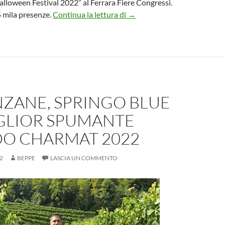
loween Festival 2022” al Ferrara Fiere Congressi.
TUTTI GLI EVENTI DI HA
5 mila presenze.
Continua la lettura di
→
NZANE, SPRINGO BLUE
IGLIOR SPUMANTE
O CHARMAT 2022
2
BEPPE
LASCIA UN COMMENTO