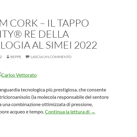
 CORK – IL TAPPO
ITY® RE DELLA
OGIA AL SIMEI 2022
2
BEPPE
LASCIA UN COMMENTO
anguardia tecnologica più prestigiosa, che consente
 tricloroanisolo (la molecola responsabile del sentore
 a una combinazione ottimizzata di pressione,
AMORIM CORK – Il tap
pore acqueo e tempo.
Continua la lettura di
→