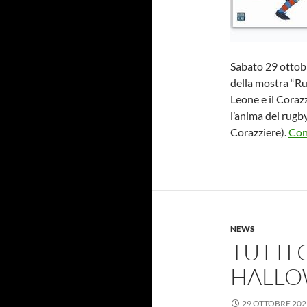
Sabato 29 ottobre
della mostra “Rugb
Leone e il Coraz
l’anima del rugb
Corazziere).
Con
NEWS
TUTTI 
HALLO
29 OTTOBRE 202