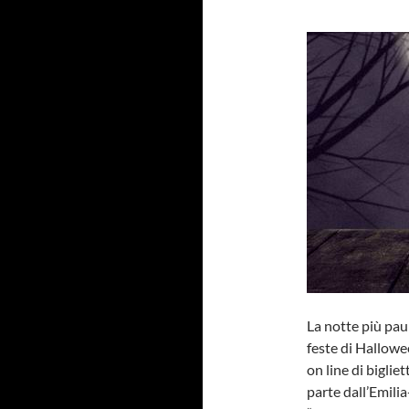
La notte più pau
feste di Hallowe
on line di biglie
parte dall’Emili