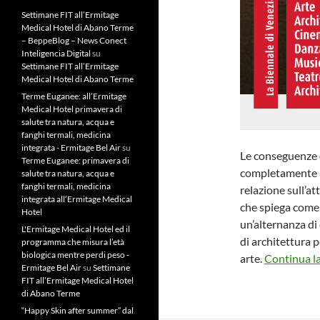
Settimane FIT all’Ermitage
Medical Hotel di Abano Terme
– BeppeBlog – News Conect
Inteligencia Digital
su
Settimane FIT all’Ermitage
Medical Hotel di Abano Terme
Terme Euganee: all’Ermitage
Medical Hotel primavera di
salute tra natura, acqua e
fanghi termali, medicina
integrata - Ermitage Bel Air
su
Le conseguenze 
Terme Euganee: primavera di
completamente ne
salute tra natura, acqua e
fanghi termali, medicina
relazione sull’at
integrata all’Ermitage Medical
che spiega come,
Hotel
un’alternanza di 
L'Ermitage Medical Hotel ed il
di architettura p
programma che misura l’età
biologica mentre perdi peso -
arte.
Continua la
Ermitage Bel Air
su
Settimane
FIT all’Ermitage Medical Hotel
di Abano Terme
“Happy Skin after summer” dal