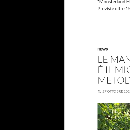
“Monsterland Hal
Previste oltre 1
NEWS
LE MA
È IL M
METOD
27 OTTOBRE 202