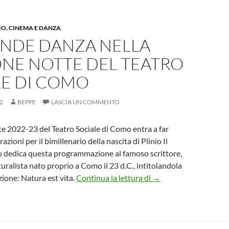
RO, CINEMA E DANZA
ANDE DANZA NELLA
ONE NOTTE DEL TEATRO
LE DI COMO
2
BEPPE
LASCIA UN COMMENTO
e 2022-23 del Teatro Sociale di Como entra a far
azioni per il bimillenario della nascita di Plinio Il
ro dedica questa programmazione al famoso scrittore,
uralista nato proprio a Como il 23 d.C., intitolandola
La grande danza nella
zione: Natura est vita.
Continua la lettura di
→