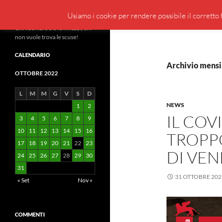
Cerca
BeppeBlog
Usiamo i cookie per rendere possibile il corretto f
Vai
Chi vuol fare trova i mezzi, chi
non vuole trova le scuse!
al
contenuto
CALENDARIO
Archivio mensi
OTTOBRE 2022
L
M
M
G
V
S
D
NEWS
1
2
IL COV
3
4
5
6
7
8
9
10
11
12
13
14
15
16
TROPPO
17
18
19
20
21
22
23
DI VEN
24
25
26
27
28
29
30
31
31 OTTOBRE 202
« Set
Nov »
COMMENTI